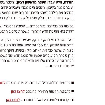
חולדה, אליו עברו השנה
מראשון לציון
:
"השנה בשיא
ועוברים לגור בקיבוץ. משנים חיים לגמרי מעבירים ילדי
מגדלים את הילדים לערכי הקיבוץ. זה היה שינוי דרמטי
מהקהילתיות, הפכנו לחלק מהקהילה, לוקחים חלק בפעילו
בסוכות הם כבר יבלו באמסטרדם…. הסיבה למסיבה? ש
ללדת בת- אחיינית חדשה למורן ומשפחת טרסוב מתכנ
קידס
פיג'מות שחצה כבר את ה- חצי מיליון צפיות, והפך להיו
מורן סיפרה הם עובדים עכשיו על מופע חדש של משפח
הקרוב וגם על סדרת טלוויזיה חדשה בפורמט משפחתי שמ
אפשר לדבר על זה…
◼️ לקבוצת ברנז’ה, רכילות, בידור, טלוויזיה, מוסיקה
לחצו
◼️ לקבוצת חדשות מהארץ ומהעולם
לחצו כאן
■ לקבוצת מלחמה בישראל חרבות ברזל
לחצו כאן