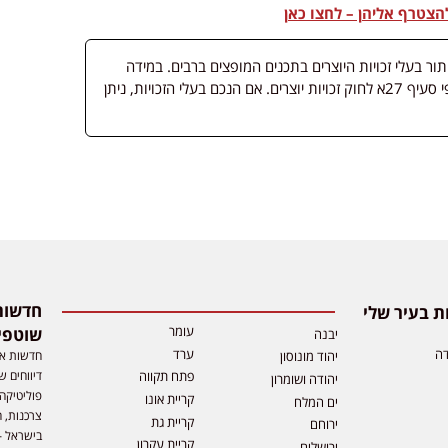
צטרף אליהן – לחצו כאן
 בעלי זכויות היוצרים בתכנים המופצים ברבים. במידה
ופורסמה מדיה שבעליה אינו ידוע, השימוש נעשה לפי סעיף 27א לחוק זכויות יוצרים. אם הנכם בעלי הזכויות, ניתן
 בעיר שלי
עומר
שוטפי
יבנה
דה
ערד
חדשות אפ
יהוד מונוסון
דיווחים ש
פתח תקווה
יהודה ושומרון
פוליטיקה,
קריית אונו
ים המלח
צרכנות, ה
קריית גת
ירוחם
בישראל –
קריית עקרון
ירושלים