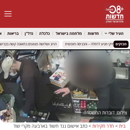
פתח סרגל 
העיר שלי
חדשות
מלחמה בישראל
כלכלה
נדל"ן
בריאות
א
מבזקים
רועיקי מצחיקי מגיע לרמלה – והכניסה חופשית
רועיקי מצחיקי מגיע לרמלה – והכניסה חופשית
הרוג ושלושה פצועים בתאונה קשה בכביש 316 סמוך למיתר: שני כלי רכב התהפכו
הרוג ושלושה פצועים בתאונה קשה בכביש 316 סמוך למיתר: שני כלי רכב התהפכו
דוברות המשטרה
בית
>
חדר חקירות
>
כתב אישום נגד חשוד בארבעה מקרי שוד