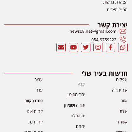
הצהרת נגישות
המייל האדום
יצירת קשר
news08.net@gmail.com
054-9759222
חדשות בעיר שלי
אופקים
עומר
יבנה
אור יהודה
ערד
יהוד מונוסון
אזור
פתח תקווה
יהודה ושומרון
אילת
קריית אונו
ים המלח
אשדוד
קריית גת
ירוחם