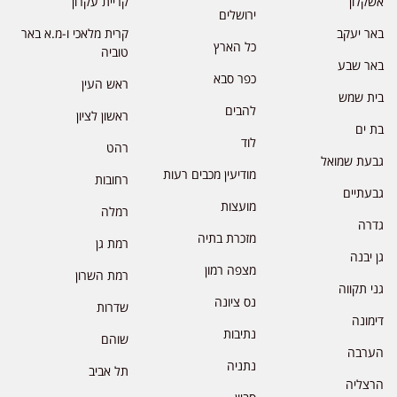
אשקלון
קריית עקרון
ירושלים
באר יעקב
קרית מלאכי ו-מ.א באר
כל הארץ
טוביה
באר שבע
כפר סבא
ראש העין
בית שמש
להבים
ראשון לציון
בת ים
לוד
רהט
גבעת שמואל
מודיעין מכבים רעות
רחובות
גבעתיים
מועצות
רמלה
גדרה
מזכרת בתיה
רמת גן
גן יבנה
מצפה רמון
רמת השרון
גני תקווה
נס ציונה
שדרות
דימונה
נתיבות
שוהם
הערבה
נתניה
תל אביב
הרצליה