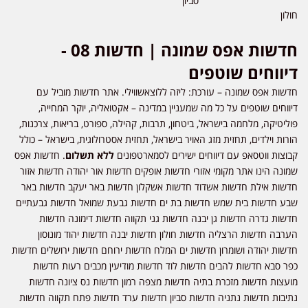
סביון
חולון
חדשות אפס שמונה | חדשות 08 -
דיווחים שוטפים
חדשות אפס שמונה – עורכת: ליזה ללוצאשווילי. אתר חדשות מוביל עם
דיווחים שוטפים על כל מה שמעניין במדינה – אקטואליה, יוקר המחייה,
פוליטיקה, מלחמה בישראל, ביטחון, תרבות, קהילה, ספורט, בריאות, צרכנות,
הורות וילדים, תחזית מזג האויר בישראל, תחזית אסטרולוגית, בישראל – כולל
קבוצות ווטסאפ עם דיווחים ישירים לסמארטפונים
ללא תשלום
. חדשות אפס
שמונה הינו אתר מקומי אזורי חדשות אופקים חדשות אור יהודה חדשות אזור
חדשות אילת חדשות אשדוד חדשות אשקלון חדשות באר יעקב חדשות באר
שבע חדשות בית שמש חדשות בת ים חדשות גבעת שמואל חדשות גבעתיים
חדשות גדרה חדשות גן יבנה חדשות גני תקווה חדשות דימונה חדשות
הערבה חדשות הרצליה חדשות חולון חדשות יבנה חדשות יהוד מונוסון
חדשות יהודה ושומרון חדשות ים המלח חדשות ירוחם חדשות ירושלים חדשות
כפר סבא חדשות להבים חדשות לוד חדשות מודיעין מכבים רעות חדשות
מועצות חדשות מזכרת בתיה חדשות מצפה רמון חדשות נס ציונה חדשות
נתיבות חדשות נתניה חדשות סביון חדשות ערד חדשות פתח תקווה חדשות