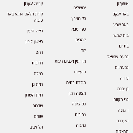
אשקלון
קריית עקרון
ירושלים
באר יעקב
קרית מלאכי ו-מ.א באר
כל הארץ
טוביה
באר שבע
כפר סבא
ראש העין
בית שמש
להבים
ראשון לציון
בת ים
לוד
רהט
גבעת שמואל
מודיעין מכבים רעות
רחובות
גבעתיים
מועצות
רמלה
גדרה
מזכרת בתיה
רמת גן
גן יבנה
מצפה רמון
רמת השרון
גני תקווה
נס ציונה
שדרות
דימונה
נתיבות
שוהם
הערבה
נתניה
תל אביב
הרצליה