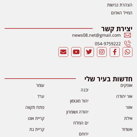
הצהרת נגישות
המייל האדום
יצירת קשר
news08.net@gmail.com
054-9759222
חדשות בעיר שלי
אופקים
עומר
יבנה
אור יהודה
ערד
יהוד מונוסון
אזור
פתח תקווה
יהודה ושומרון
אילת
קריית אונו
ים המלח
אשדוד
קריית גת
ירוחם