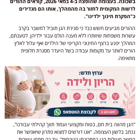
בשכונה
.
בעצומה שהופצה ב-4 במאי 2026, קוראים ההורים
לרשות המקומית לחזור בה מהמהלך, אותו הם מגדירים
כ"הפקרת חינוך ילדינו"
.
ההורים מביעים חשש כבד כי סגירת הגן תוביל למשבר בקרב
עשרות משפחות שיוותרו ללא מענה הולם עבור ילדיהן
.
לטענתם,
המהלך יפגע ברצף החינוכי הקריטי של הילדים ואף עלול לאלץ
הורים לוותר על מקומות עבודה בשל היעדר מסגרת חלופית
מתאימה
.
"הגן מהווה בית חם, בטוח ומקצועי ועמוד תווך קהילתי עבורנו",
נכתב בלשון העצומה
.
"אנו דורשים למצוא פתרון שיאפשר את
המשך פעילות הגן במתכונתו הנוכחית"
.
עד כה חתמו עשרות