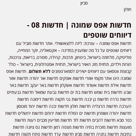
סביון
חולון
חדשות אפס שמונה | חדשות 08 -
דיווחים שוטפים
חדשות אפס שמונה – עורכת: ליזה ללוצאשווילי. אתר חדשות מוביל עם
דיווחים שוטפים על כל מה שמעניין במדינה – אקטואליה, יוקר המחייה,
פוליטיקה, מלחמה בישראל, ביטחון, תרבות, קהילה, ספורט, בריאות, צרכנות,
הורות וילדים, תחזית מזג האויר בישראל, תחזית אסטרולוגית, בישראל – כולל
קבוצות ווטסאפ עם דיווחים ישירים לסמארטפונים
ללא תשלום
. חדשות אפס
שמונה הינו אתר מקומי אזורי חדשות אופקים חדשות אור יהודה חדשות אזור
חדשות אילת חדשות אשדוד חדשות אשקלון חדשות באר יעקב חדשות באר
שבע חדשות בית שמש חדשות בת ים חדשות גבעת שמואל חדשות גבעתיים
חדשות גדרה חדשות גן יבנה חדשות גני תקווה חדשות דימונה חדשות
הערבה חדשות הרצליה חדשות חולון חדשות יבנה חדשות יהוד מונוסון
חדשות יהודה ושומרון חדשות ים המלח חדשות ירוחם חדשות ירושלים חדשות
כפר סבא חדשות להבים חדשות לוד חדשות מודיעין מכבים רעות חדשות
מועצות חדשות מזכרת בתיה חדשות מצפה רמון חדשות נס ציונה חדשות
נתיבות חדשות נתניה חדשות סביון חדשות ערד חדשות פתח תקווה חדשות