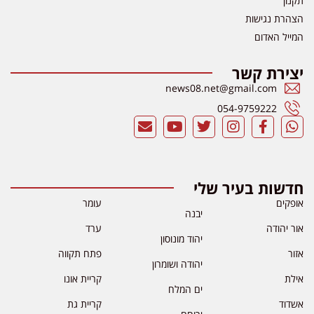
תקנון
הצהרת נגישות
המייל האדום
יצירת קשר
news08.net@gmail.com
054-9759222
חדשות בעיר שלי
אופקים
עומר
יבנה
אור יהודה
ערד
יהוד מונוסון
אזור
פתח תקווה
יהודה ושומרון
אילת
קריית אונו
ים המלח
אשדוד
קריית גת