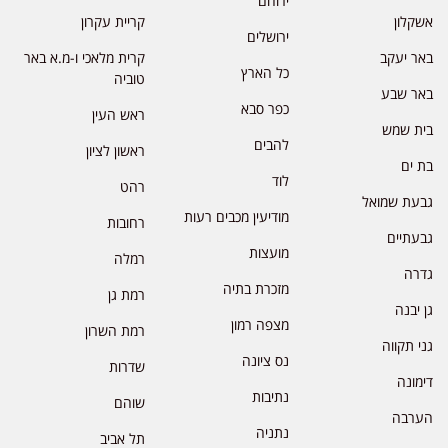
ירוחם
אשקלון
קריית עקרון
ירושלים
באר יעקב
קרית מלאכי ו-מ.א באר
כל הארץ
טוביה
באר שבע
כפר סבא
ראש העין
בית שמש
להבים
ראשון לציון
בת ים
לוד
רהט
גבעת שמואל
מודיעין מכבים רעות
רחובות
גבעתיים
מועצות
רמלה
גדרה
מזכרת בתיה
רמת גן
גן יבנה
מצפה רמון
רמת השרון
גני תקווה
נס ציונה
שדרות
דימונה
נתיבות
שוהם
הערבה
נתניה
תל אביב