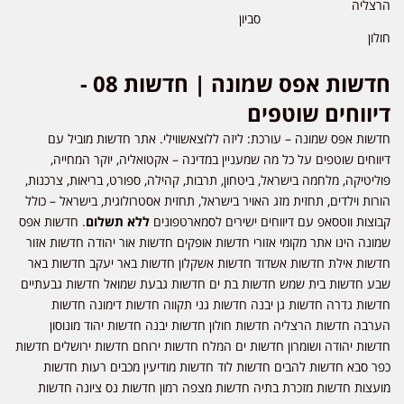
הרצליה
סביון
חולון
חדשות אפס שמונה | חדשות 08 -
דיווחים שוטפים
חדשות אפס שמונה – עורכת: ליזה ללוצאשווילי. אתר חדשות מוביל עם
דיווחים שוטפים על כל מה שמעניין במדינה – אקטואליה, יוקר המחייה,
פוליטיקה, מלחמה בישראל, ביטחון, תרבות, קהילה, ספורט, בריאות, צרכנות,
הורות וילדים, תחזית מזג האויר בישראל, תחזית אסטרולוגית, בישראל – כולל
קבוצות ווטסאפ עם דיווחים ישירים לסמארטפונים
ללא תשלום
. חדשות אפס
שמונה הינו אתר מקומי אזורי חדשות אופקים חדשות אור יהודה חדשות אזור
חדשות אילת חדשות אשדוד חדשות אשקלון חדשות באר יעקב חדשות באר
שבע חדשות בית שמש חדשות בת ים חדשות גבעת שמואל חדשות גבעתיים
חדשות גדרה חדשות גן יבנה חדשות גני תקווה חדשות דימונה חדשות
הערבה חדשות הרצליה חדשות חולון חדשות יבנה חדשות יהוד מונוסון
חדשות יהודה ושומרון חדשות ים המלח חדשות ירוחם חדשות ירושלים חדשות
כפר סבא חדשות להבים חדשות לוד חדשות מודיעין מכבים רעות חדשות
מועצות חדשות מזכרת בתיה חדשות מצפה רמון חדשות נס ציונה חדשות