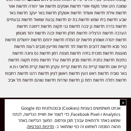
שמונה הינו אתר מקומי אזורי חדשות אופקים חדשות אור יהודה חדשות אזור
חדשות אילת חדשות אשדוד חדשות אשקלון חדשות באר יעקב חדשות באר
שבע חדשות בית שמש חדשות בת ים חדשות גבעת שמואל חדשות גבעתיים
חדשות גדרה חדשות גן יבנה חדשות גני תקווה חדשות דימונה חדשות
הערבה חדשות הרצליה חדשות חולון חדשות יבנה חדשות יהוד מונוסון
חדשות יהודה ושומרון חדשות ים המלח חדשות ירוחם חדשות ירושלים חדשות
כפר סבא חדשות להבים חדשות לוד חדשות מודיעין מכבים רעות חדשות
מועצות חדשות מזכרת בתיה חדשות מצפה רמון חדשות נס ציונה חדשות
נתיבות חדשות נתניה חדשות סביון חדשות ערד חדשות פתח תקווה חדשות
קריית אונו חדשות קריית גת חדשות קריית עקרון חדשות קרית מלאכי ו-מ.א
באר טוביה חדשות ראש העין חדשות ראשון לציון חדשות רהט חדשות רחובות
חדשות רמלה חדשות רמת גן חדשות שדרות חדשות שוהם חדשות תל אביב
×
כל הזכויות שמורות ל-ליזה ללוצאשווילי - חדשות אפס שמונה - דיווחים בזמן
אנחנו משתמשים בעוגיות (Cookies) ובטכנולוגיות כמו Google
אמת, נוסד בשנת 2019 | טל' לפרסומים 054-9759222 מייל מערכת
Analytics ו-Facebook Pixel, כדי לשפר את חוויית הגלישה, לנתח
news08.net@gmail.com
שימוש באתר ולהתאים עבורך תוכן ופרסום. המשך הגלישה באתר
❤
Made with
by
DIGITA
מהווה הסכמה לשימוש זה כפי שמתואר ב-
מדיניות הפרטיות
.