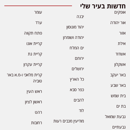
חדשות בעיר שלי
אופקים
עומר
יבנה
אור יהודה
ערד
יהוד מונוסון
אזור
פתח תקווה
יהודה ושומרון
אילת
קריית אונו
ים המלח
אשדוד
קריית גת
ירוחם
אשקלון
קריית עקרון
ירושלים
באר יעקב
קרית מלאכי ו-מ.א באר
כל הארץ
טוביה
באר שבע
כפר סבא
ראש העין
בית שמש
להבים
ראשון לציון
בת ים
לוד
רהט
גבעת שמואל
מודיעין מכבים רעות
רחובות
גבעתיים