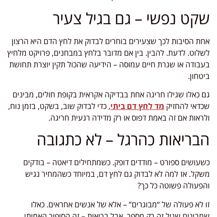
שקט נפשי – גם בגיל צעיר
אחת הסיבות לכך שצעירים בוחרים לבדוק את לחץ הדם היא הרצון
לשלוט. לדעת. להבין. בין אם מדובר בלחץ במבחנים, פרויקט מלחיץ
בעבודה או שגרת חיים עמוסה – הידיעה שהכול תקין יוצרת תחושת
ביטחון.
גם כאלו שגילו חריגה אחת בבדיקה אקראית בקופת חולים, מבינים
שכדאי להחזיק
מד לחץ דם ביתי
, כדי לבדוק שוב, בשקט, בזמן נוח,
ולראות אם זה באמת דפוס או רק מדידה רגעית חריגה.
הבריאות כהרגל – לא כתגובה
כשעושים ספורט – מודדים דופק. כשמתחילים דיאטה – בודקים
משקל. אז למה לא לבדוק גם לחץ דם, במיוחד כשהמחיר נגיש
והפעולה פשוטה כל כך?
זו לא פעולה של “מבוגרים” – אלא של אנשים אחראים. כאלו
שמבינים שגיל זה רק מספר, אבל בריאות – זה הסיפור האמיתי.