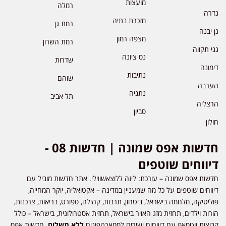
מועצות
רמלה
גדרה
מזכרת בתיה
רמת גן
גן יבנה
מצפה רמון
רמת השרון
גני תקווה
נס ציונה
שדרות
דימונה
נתיבות
שוהם
הערבה
נתניה
תל אביב
הרצליה
סביון
חולון
חדשות אפס שמונה | חדשות 08 -
דיווחים שוטפים
חדשות אפס שמונה – עורכת: ליזה ללוצאשווילי. אתר חדשות מוביל עם
דיווחים שוטפים על כל מה שמעניין במדינה – אקטואליה, יוקר המחייה,
פוליטיקה, מלחמה בישראל, ביטחון, תרבות, קהילה, ספורט, בריאות, צרכנות,
הורות וילדים, תחזית מזג האויר בישראל, תחזית אסטרולוגית, בישראל – כולל
קבוצות ווטסאפ עם דיווחים ישירים לסמארטפונים
ללא תשלום
. חדשות אפס