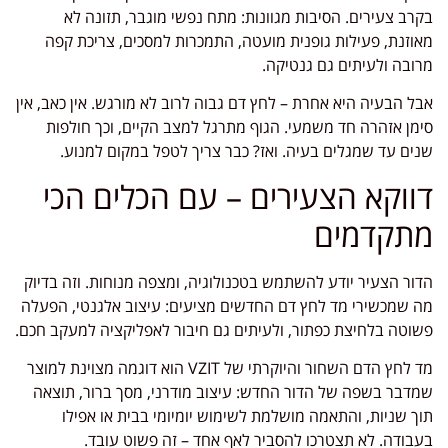
בקרב צעירים. הסיבות מגוונות: מתח נפשי מוגבר, תזונה לא
מאוזנת, פעילות גופנית מועטה, התמכרות למסכים, צריכת קפה
מרובה ולעיתים גם גנטיקה.
אבל הבעיה היא אחרת – לחץ דם גבוה לרוב לא מורגש. אין כאב, אין
סימן אזהרה חד משמעי. הגוף מתרגל למצב הקיים, וכך חולפות
שנים עד שמגלים בעיה. ואז? כבר צריך לטפל במקום למנוע.
דווקא הצעירים – עם הכלים הכי
מתקדמים
הדור הצעיר יודע להשתמש בטכנולוגיה, ומצפה מנוחות. וזה בדיוק
מה שמכשירי מד לחץ דם החדשים מציעים: עיצוב אלגנטי, הפעלה
פשוטה בלחיצת כפתור, ולעיתים גם חיבור לאפליקציה למעקב חכם.
מד לחץ הדם השחור והיוקרתי של VZIT הוא דוגמה מצוינת למוצר
שמדבר בשפה של הדור החדש: עיצוב מודרני, מסך ברור, תוצאה
תוך שניות, והתאמה מושלמת לשימוש יומיומי בבית או אפילו
בעבודה. לא תצטרכו להסביר לאף אחד – זה פשוט עובד.