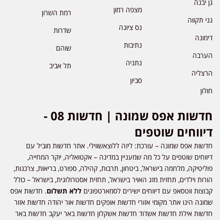
גן יבנה
מצפה רמון
רמת השרון
גני תקווה
נס ציונה
שדרות
דימונה
נתיבות
שוהם
הערבה
נתניה
תל אביב
הרצליה
סביון
חולון
חדשות אפס שמונה | חדשות 08 -
דיווחים שוטפים
חדשות אפס שמונה – עורכת: ליזה ללוצאשווילי. אתר חדשות מוביל עם
דיווחים שוטפים על כל מה שמעניין במדינה – אקטואליה, יוקר המחייה,
פוליטיקה, מלחמה בישראל, ביטחון, תרבות, קהילה, ספורט, בריאות, צרכנות,
הורות וילדים, תחזית מזג האויר בישראל, תחזית אסטרולוגית, בישראל – כולל
קבוצות ווטסאפ עם דיווחים ישירים לסמארטפונים
ללא תשלום
. חדשות אפס
שמונה הינו אתר מקומי אזורי חדשות אופקים חדשות אור יהודה חדשות אזור
חדשות אילת חדשות אשדוד חדשות אשקלון חדשות באר יעקב חדשות באר