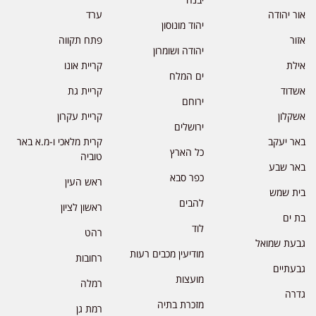
אור יהודה
ערד
יהוד מונוסון
אזור
פתח תקווה
יהודה ושומרון
אילת
קריית אונו
ים המלח
אשדוד
קריית גת
ירוחם
אשקלון
קריית עקרון
ירושלים
באר יעקב
קרית מלאכי ו-מ.א באר
כל הארץ
טוביה
באר שבע
כפר סבא
ראש העין
בית שמש
להבים
ראשון לציון
בת ים
לוד
רהט
גבעת שמואל
מודיעין מכבים רעות
רחובות
גבעתיים
מועצות
רמלה
גדרה
מזכרת בתיה
רמת גן