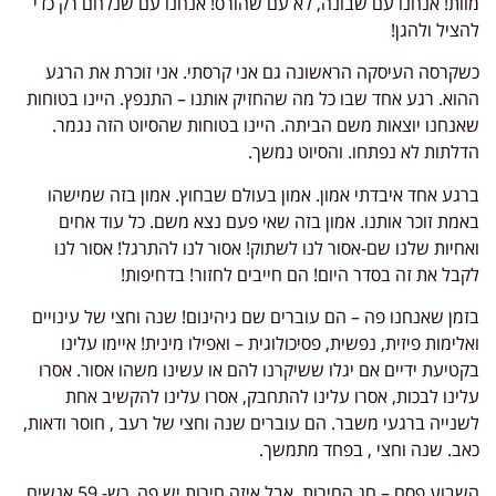
מוות! אנחנו עם שבונה, לא עם שהורס! אנחנו עם שנלחם רק כדי
להציל ולהגן!
כשקרסה העיסקה הראשונה גם אני קרסתי. אני זוכרת את הרגע
ההוא. רגע אחד שבו כל מה שהחזיק אותנו – התנפץ. היינו בטוחות
שאנחנו יוצאות משם הביתה. היינו בטוחות שהסיוט הזה נגמר.
הדלתות לא נפתחו. והסיוט נמשך.
ברגע אחד איבדתי אמון. אמון בעולם שבחוץ. אמון בזה שמישהו
באמת זוכר אותנו. אמון בזה שאי פעם נצא משם. כל עוד אחים
ואחיות שלנו שם-אסור לנו לשתוק! אסור לנו להתרגל! אסור לנו
לקבל את זה בסדר היום! הם חייבים לחזור! בדחיפות!
בזמן שאנחנו פה – הם עוברים שם גיהינום! שנה וחצי של עינויים
ואלימות פיזית, נפשית, פסיכולוגית – ואפילו מינית! איימו עלינו
בקטיעת ידיים אם יגלו ששיקרנו להם או עשינו משהו אסור. אסרו
עלינו לבכות, אסרו עלינו להתחבק, אסרו עלינו להקשיב אחת
לשנייה ברגעי משבר. הם עוברים שנה וחצי של רעב , חוסר ודאות,
כאב. שנה וחצי , בפחד מתמשך.
השבוע פסח – חג החירות. אבל איזה חירות יש פה, כש- 59 אנשים