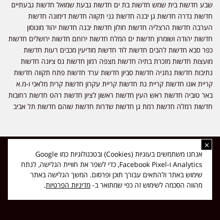
שבע חדשות בית שמש חדשות בת ים חדשות גבעת שמואל חדשות גבעתיים
חדשות גדרה חדשות גן יבנה חדשות גני תקווה חדשות דימונה חדשות
הערבה חדשות הרצליה חדשות חולון חדשות יבנה חדשות יהוד מונוסון
חדשות יהודה ושומרון חדשות ים המלח חדשות ירוחם חדשות ירושלים חדשות
כפר סבא חדשות להבים חדשות לוד חדשות מודיעין מכבים רעות חדשות
מועצות חדשות מזכרת בתיה חדשות מצפה רמון חדשות נס ציונה חדשות
נתיבות חדשות נתניה חדשות סביון חדשות ערד חדשות פתח תקווה חדשות
קריית אונו חדשות קריית גת חדשות קריית עקרון חדשות קרית מלאכי ו-מ.א
באר טוביה חדשות ראש העין חדשות ראשון לציון חדשות רהט חדשות רחובות
חדשות רמלה חדשות רמת גן חדשות שדרות חדשות שוהם חדשות תל אביב
×
כל הזכויות שמורות ל-ליזה ללוצאשווילי - חדשות אפס שמונה - דיווחים בזמן
אנחנו משתמשים בעוגיות (Cookies) ובטכנולוגיות כמו Google
אמת, נוסד בשנת 2019 | טל' לפרסומים 054-9759222 מייל מערכת
Analytics ו-Facebook Pixel, כדי לשפר את חוויית הגלישה, לנתח
news08.net@gmail.com
שימוש באתר ולהתאים עבורך תוכן ופרסום. המשך הגלישה באתר
❤
Made with
by
DIGITA
מהווה הסכמה לשימוש זה כפי שמתואר ב-
מדיניות הפרטיות
.