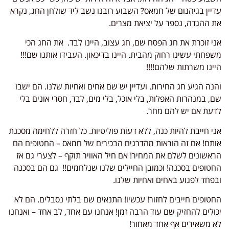
עדיין בגיהנום של חמאס? השבוע רובנו נשב ליד שולחן החג, נקרא
את ההגדה, נספר על יציאת מצרים.
אני זוכרת את חג הפסח שם, חג עצוב, היינו לבד. את החג הכי
משפחתי עשינו רחוק מהבית. היינו בדיכאון. העבידו אותנו שם!!!
היינו משרתות שלהם!!!!
והנה הגיע חג החירות. ועדיין יש שם אחים ואחיות שלנו. הם ישבו
שם, במנהרות האפלות, בלי אוכל, בלי מים, לבד, חסרי אונים בלי
לדעת אם יש להם מחר.
אני חייבת להיות כנה, ללא דעות פוליטיות. כל חזרה ללחימה מסכנת
אותם! אם זה הוראות מהדרגים הבכירים של חמאס – החטופים הם
הראשונים לשלם את המחיר! אם חיל האוויר תוקף – לצערי גם אז
החטופים בסכנה! וכמובן החיילים שלנו שנלחמים!! גם הם בסכנה
ובפחד לפגוע באחים ואחיות שלנו.
החטופים חייבים לחזור! עכשיו! התנאים שם בלתי נסבלים. הם לא
יכולים להחזיק שם עוד הרבה זמן! אנחנו עם אחד, לב אחד – ואנחנו
לא משאירים אף אחד מאחור!