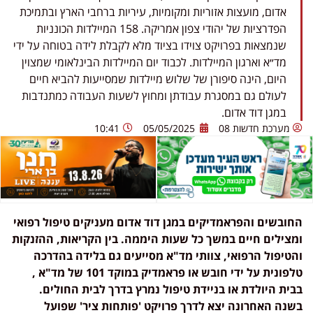
אדום, מועצות אזוריות ומקומיות, עיריות ברחבי הארץ ובתמיכת
הפדרציות של יהודי צפון אמריקה. 158 המיילדות הכונניות
שנמצאות בפרויקט צוידו בציוד מלא לקבלת לידה בטוחה על ידי
מד״א וארגון המיילדות. לכבוד יום המיילדות הבינלאומי שמצוין
היום, הינה סיפורן של שלוש מיילדות שמסייעות להביא חיים
לעולם גם במסגרת עבודתן ומחוץ לשעות העבודה כמתנדבות
במגן דוד אדום.
מערכת חדשות 08
05/05/2025
10:41
החובשים והפראמדיקים במגן דוד אדום מעניקים טיפול רפואי
ומצילים חיים במשך כל שעות היממה. בין הקריאות, ההזנקות
והטיפול הרפואי, צוותי מד"א מסייעים גם בלידה בהדרכה
טלפונית על ידי חובש או פראמדיק במוקד 101 של מד"א ,
בבית היולדת או בניידת טיפול נמרץ בדרך לבית החולים.
בשנה האחרונה יצא לדרך פרויקט 'פותחות ציר' שפועל