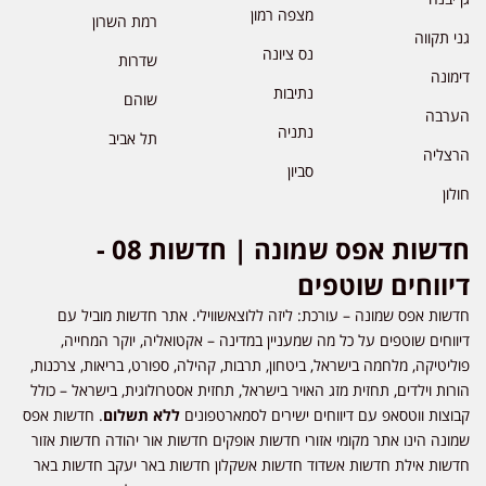
מצפה רמון
רמת השרון
גני תקווה
נס ציונה
שדרות
דימונה
נתיבות
שוהם
הערבה
נתניה
תל אביב
הרצליה
סביון
חולון
חדשות אפס שמונה | חדשות 08 -
דיווחים שוטפים
חדשות אפס שמונה – עורכת: ליזה ללוצאשווילי. אתר חדשות מוביל עם
דיווחים שוטפים על כל מה שמעניין במדינה – אקטואליה, יוקר המחייה,
פוליטיקה, מלחמה בישראל, ביטחון, תרבות, קהילה, ספורט, בריאות, צרכנות,
הורות וילדים, תחזית מזג האויר בישראל, תחזית אסטרולוגית, בישראל – כולל
קבוצות ווטסאפ עם דיווחים ישירים לסמארטפונים
ללא תשלום
. חדשות אפס
שמונה הינו אתר מקומי אזורי חדשות אופקים חדשות אור יהודה חדשות אזור
חדשות אילת חדשות אשדוד חדשות אשקלון חדשות באר יעקב חדשות באר