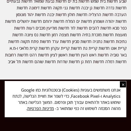
שבע חדשות בית שמש חדשות בת ים חדשות גבעת שמואל חדשות גבעתיים
חדשות גדרה חדשות גן יבנה חדשות גני תקווה חדשות דימונה חדשות
הערבה חדשות הרצליה חדשות חולון חדשות יבנה חדשות יהוד מונוסון
חדשות יהודה ושומרון חדשות ים המלח חדשות ירוחם חדשות ירושלים חדשות
כפר סבא חדשות להבים חדשות לוד חדשות מודיעין מכבים רעות חדשות
מועצות חדשות מזכרת בתיה חדשות מצפה רמון חדשות נס ציונה חדשות
נתיבות חדשות נתניה חדשות סביון חדשות ערד חדשות פתח תקווה חדשות
קריית אונו חדשות קריית גת חדשות קריית עקרון חדשות קרית מלאכי ו-מ.א
באר טוביה חדשות ראש העין חדשות ראשון לציון חדשות רהט חדשות רחובות
חדשות רמלה חדשות רמת גן חדשות שדרות חדשות שוהם חדשות תל אביב
×
כל הזכויות שמורות ל-ליזה ללוצאשווילי - חדשות אפס שמונה - דיווחים בזמן
אנחנו משתמשים בעוגיות (Cookies) ובטכנולוגיות כמו Google
אמת, נוסד בשנת 2019 | טל' לפרסומים 054-9759222 מייל מערכת
Analytics ו-Facebook Pixel, כדי לשפר את חוויית הגלישה, לנתח
news08.net@gmail.com
שימוש באתר ולהתאים עבורך תוכן ופרסום. המשך הגלישה באתר
❤
Made with
by
DIGITA
מהווה הסכמה לשימוש זה כפי שמתואר ב-
מדיניות הפרטיות
.