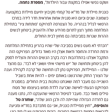
ושקט נפשי אפילו במקצת עבור היולדות",
מספרת נחמה.
כוננית מיילדת של מד"א טל קמחי מקיבוץ יחיעם מיילדת במקצועה
כשמונה שנים וכיום היא סגנית אחות אחראית חדר לידה במרכז
הרפואי לגליל בנהריה. טל הצטרפה לפרויקט 'פותחות ציר' בתחילת
המלחמה מתוך רצון לתרום מהידע שלה ולהעניק ביטחון לנשים
ההרות שגרות בסביבתה גם מחוץ לבית החולים.
"הכרתי לא מעט נשים בסביבה שלי שהיו בהריון בתחילת המלחמה
ורמת החרדה והחוסר ודאות אצלן היו מאוד גדולים. הפרויקט הזה
התקבל אצלנו בהתלהבות רבה בקרב הנשים ההרות והצליח לספק
להן ביטחון ותחושה של 'יש מישהי איתי ושאני לא לבד'. גם מהצד
שלנו – המיילדות, הפרויקט נתן לנו תחושה של קרבה לקהילה וענה
על הצורך החזק שהרגשנו באותם ימים – להיות אחת בשביל
השנייה גם מעבר למה שאנחנו נותנות בבית החולים. במסגרת
הפרויקט הגעתי לאישה שכרעה ללדת ממש בעיצומו של מטח
טילים מאוד כבד. מעבר לטיפול הרפואי שהענקנו לה, נתנו מענה
גם לחרדה הגדולה שהייתה לה ולבן הזוג שלה",
שחזרה טל
והוסיפה,
"חוץ ממיילדת כוננית, אני גם מתנדבת במד"א ומגיעה
לקריאות נוספות ברפואת החירום. בזכות הפרויקט יש לי תיק כונן