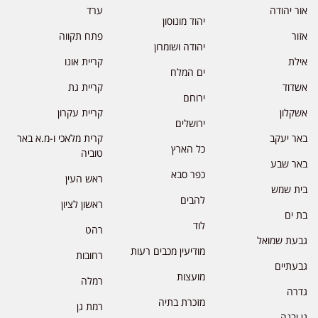
אור יהודה
ערד
יהוד מונוסון
אזור
פתח תקווה
יהודה ושומרון
אילת
קריית אונו
ים המלח
אשדוד
קריית גת
ירוחם
אשקלון
קריית עקרון
ירושלים
באר יעקב
קרית מלאכי ו-מ.א באר
כל הארץ
טוביה
באר שבע
כפר סבא
ראש העין
בית שמש
להבים
ראשון לציון
בת ים
לוד
רהט
גבעת שמואל
מודיעין מכבים רעות
רחובות
גבעתיים
מועצות
רמלה
גדרה
מזכרת בתיה
רמת גן
גן יבנה