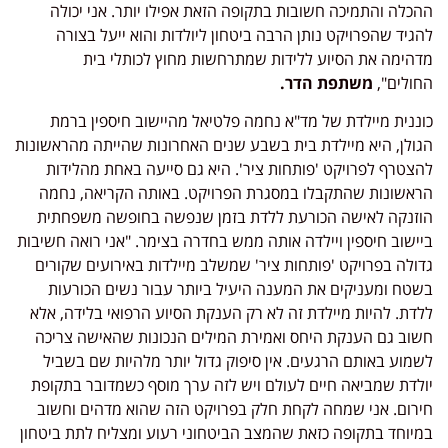
ההכלה והתמיכה חשובות בתקופה הזאת אפילו יותר. אני יכולה
להגיד שהפרויקט נותן הרבה ביטחון ליולדות והוא ייעל בצורה
מדהימה את הסיוע ללידות שמתרחשות מחוץ לכותלי בית
החולים",
משתפת הדר.
כוננית מיילדת של מד"א נחמה פלטיאל מהיישוב חיספין ברמת
הגולן, היא מיילדת בית בשבע שנים האחרונות שהייתה מהראשונות
להצטרף לפרויקט 'פותחות ציר'. היא גם סייעה באחת מהלידות
הראשונות שהתקבלו במסגרת הפרויקט. באותה הקריאה, נחמה
הוזנקה לאישה הכורעת ללדת בזמן שנפשה בחופשה משפחתית
ביישוב חיספין ויילדה אותה ממש בחדרה בצימר. "אני רואה חשיבות
גדולה בפרויקט 'פותחות ציר' שמשלב מיילדות באירועים שקורים
בשטח ומעניקים את המענה היעיל ביותר עבור נשים הכורעות
ללדת. להיות מיילדת זה לא רק הענקת הסיוע הרפואי בלידה, אלא
חשוב גם הענקת היחס ואמירת המילים הנכונות שהאישה צריכה
לשמוע באותם הרגעים. אין סיפוק גדול יותר מלהיות שם בשביל
יולדת שמביאה חיים לעולם ויש לזה ערך מוסף כשמדובר בתקופת
חירום. אני שמחה לקחת חלק בפרויקט הזה שהוא מדהים וחשוב
במיוחד בתקופה כזאת שהמצב הביטחוני רעוע ומצליח לתת ביטחון