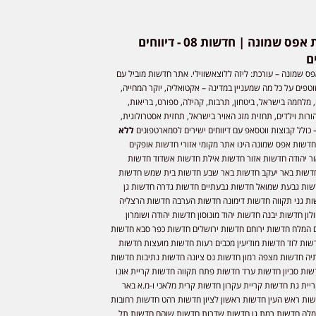
חדשות אפס שמונה | חדשות 08 - דיווחים
ם
ס שמונה – עורכת: ליזה ללוצאשווילי. אתר חדשות מוביל עם
וטפים על כל מה שמעניין במדינה – אקטואליה, יוקר המחייה,
 מלחמה בישראל, ביטחון, תרבות, קהילה, ספורט, בריאות,
ורות וילדים, תחזית מזג האויר בישראל, תחזית אסטרולוגית,
 כולל קבוצות ווטסאפ עם דיווחים ישירים לסמארטפונים
ללא
חדשות אפס שמונה הינו אתר מקומי אזורי חדשות אופקים
ר יהודה חדשות אזור חדשות אילת חדשות אשדוד חדשות
דשות באר יעקב חדשות באר שבע חדשות בית שמש חדשות
שות גבעת שמואל חדשות גבעתיים חדשות גדרה חדשות גן
ות גני תקווה חדשות דימונה חדשות הערבה חדשות הרצליה
ון חדשות יבנה חדשות יהוד מונוסון חדשות יהודה ושומרון
 המלח חדשות ירוחם חדשות ירושלים חדשות כפר סבא חדשות
שות לוד חדשות מודיעין מכבים רעות חדשות מועצות חדשות
יה חדשות מצפה רמון חדשות נס ציונה חדשות נתיבות חדשות
שות סביון חדשות ערד חדשות פתח תקווה חדשות קריית אונו
יית גת חדשות קריית עקרון חדשות קרית מלאכי ו-מ.א באר
שות ראש העין חדשות ראשון לציון חדשות רהט חדשות רחובות
לה חדשות רמת גן חדשות שדרות חדשות שוהם חדשות תל