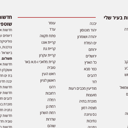
 בעיר שלי
עומר
שוטפי
יבנה
דה
ערד
חדשות אפ
יהוד מונוסון
דיווחים ש
פתח תקווה
יהודה ושומרון
פוליטיקה,
קריית אונו
ים המלח
צרכנות, ה
קריית גת
ירוחם
בישראל –
קריית עקרון
ירושלים
תשלום
. 
קב
קרית מלאכי ו-מ.א באר
כל הארץ
חדשות או
טוביה
ע
כפר סבא
אשקלון ח
ראש העין
ש
להבים
בת ים חד
ראשון לציון
יבנה חדש
לוד
רהט
חדשות חול
מואל
מודיעין מכבים רעות
חדשות ים
רחובות
ם
מועצות
להבים חד
רמלה
מזכרת בתיה
מזכרת בת
רמת גן
מצפה רמון
נתניה חד
רמת השרון
וה
נס ציונה
חדשות קר
שדרות
נתיבות
טוביה חד
שוהם
חדשות רמ
נתניה