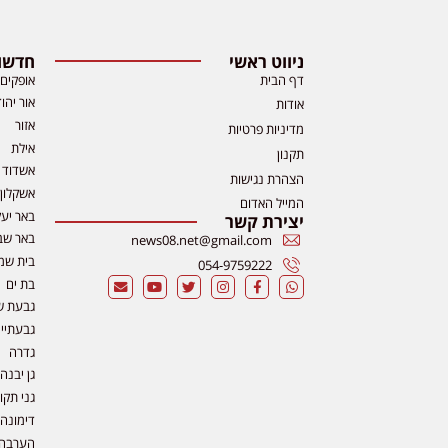
ניווט ראשי
חדשות
דף הבית
אופקים
אור יהו
אודות
אזור
מדיניות פרטיות
אילת
תקנון
אשדוד
הצהרת נגישות
אשקלון
המייל האדום
באר יע
יצירת קשר
באר שב
news08.net@gmail.com
בית שמ
054-9759222
בת ים
גבעת ש
גבעתיי
גדרה
גן יבנה
גני תקו
דימונה
הערבה