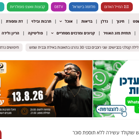
המייל האדום
מלחמה בישראל
08TV
קבוצות וואצפ פופולריות
שפט
חינוך
נדלן
בריאות
אוכל
תרבות ובילוי
דת ומסורת
תחזית מזג האוויר
קניונים ומרכזים מסחריים
פוליטיקה
הריון ולידה
י בכבישים: שני רוכבים כבני 30 נהרגו בתאונות באילת ובבית שמש
י בכבישים: שני רוכבים כבני 30 נהרגו בתאונות באילת ובבית שמש
חיפושים נרחבים א
חיפושים נרחבים א
ש שוקולד עשירה ללא תוספת סוכר