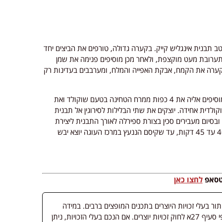
170 מעלות ומשמנים היטב תבנית אינגליש קייק. בקערה גדולה, טורפים את הביצים יחד
 תערובת מעט מוקצפת, ולאחר מכן מוסיפים פנימה את שמן
 הקערה את הקמח, אבקת האפייה והמלח, ומערבבים בעדינות רק
בשלב הבא, מפרידים שליש מהבלילה לקערה נפרדת, מוסיפים אליה את 4 כפות ממרח הטחינה בטעם שוקולד ואת
לדית אחידה. יוצקים את שתי הבלילות לסירוגין אל תבנית
סיום מעבירים סכין בצורת ספירלה לאורך התבנית ליצירת
דוגמת שיש מרשימה. מכניסים לתנור ואופים במשך כ-40 עד 45 דקות, עד שקיסם הננעץ במרכז העוגה יוצא יבש
וטסאפ
לחצו כאן
 בעלי זכויות היוצרים בתכנים המופצים ברבים. במידה
ופורסמה מדיה שבעליה אינו ידוע, השימוש נעשה לפי סעיף 27א לחוק זכויות יוצרים. אם הנכם בעלי הזכויות, ניתן