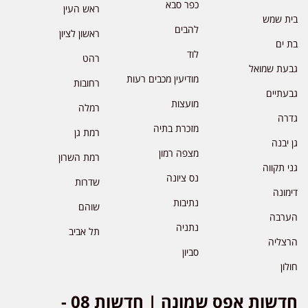
כפר סבא
ראש העין
בית שמש
להבים
ראשון לציון
בת ים
לוד
רהט
גבעת שמואל
מודיעין מכבים רעות
רחובות
גבעתיים
מועצות
רמלה
גדרה
מזכרת בתיה
רמת גן
גן יבנה
מצפה רמון
רמת השרון
גני תקווה
נס ציונה
שדרות
דימונה
נתיבות
שוהם
הערבה
נתניה
תל אביב
הרצליה
סביון
חולון
חדשות אפס שמונה | חדשות 08 -