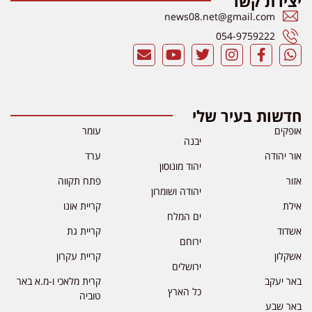
יצירת קשר
news08.net@gmail.com
054-9759222
חדשות בעיר שלי
אופקים
עומר
יבנה
אור יהודה
ערד
יהוד מונוסון
אזור
פתח תקווה
יהודה ושומרון
אילת
קריית אונו
ים המלח
אשדוד
קריית גת
ירוחם
אשקלון
קריית עקרון
ירושלים
באר יעקב
קרית מלאכי ו-מ.א באר
כל הארץ
טוביה
באר שבע