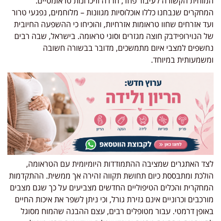
המוחית הקשורה לעיבוד פחד, חרדה וזיכרונות טראומטיים.
המחקרים שנבחנו כללו אוכלוסיות מגוונות – מלוחמים, נפגעי טרור
ועד אזרחים שחוו טראומות אזרחיות, והוכיחו כי ההשפעה החיובית
של הנוירופידבק חוצה מגזרים וסוגי טראומה. בישראל, שבה רבים
נחשפים למצבי איום מתמשכים, מדובר בבשורה חשובה
ומשמעותית במיוחד.
לצד האתגרים שמציבה ההתמודדות היומיומית עם הטראומה,
הולכת ומתבססת כיום תחושת תקווה זהירה אך ממשית. ההתקדמות
המחקרית והכלים הטיפוליים החדשים מצביעים על כך שגם מצבים
מורכבים וכרוניים אינם גזירת גורל, וכי ניתן לשפר את איכות החיים
באופן דרמטי. עבור מטופלים רבים, עצם ההבנה שהמוח מסוגל