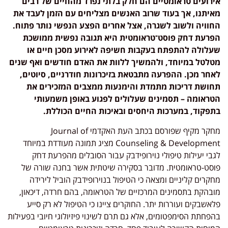
אירועים טראומטיים הם חלק בלתי נפרד מהחיים של רבים
מאיתנו, אך בעוד שרוב האנשים מצליחים עם הזמן לעבד את
החוויה ולשוב לשגרה, אצל אחרים הפצע הנפשי נותר פתוח.
הפרעת דחק פוסט־טראומטית היא תגובה נפשית ממושכת
שעלולה להתפתח בעקבות חשיפה לאירוע מסכן חיים או
מטלטל במיוחד, ולהמשיך ללוות את האדם חודשים ואף שנים
לאחר מכן. ההפרעה מתבטאת בזיכרונות חודרניים, סיוטים,
תחושת דריכות מתמדת והימנעות ממצבים המזכירים את
הטראומה – תסמינים שעלולים לפגוע באופן משמעותי
בתפקוד, במערכות היחסים ובאיכות החיים הכוללת.
מחקר מקיף שפורסם בכתב העת האקדמי Journal of
Counseling & Development מציג תמונה מעודדת במיוחד
לגבי יעילות טיפולי נוירופידבק עבור הסובלים מהפרעת דחק
פוסט-טראומטית. מדובר בסקירה שיטתית אשר בחנה שורה של
מחקרים קליניים ומצאה כי הטיפול בנוירופידבק הוביל לירידה
מובהקת בתסמינים המרכזיים של הטראומה, בהם חרדה, דיכאון,
פלאשבקים ועוררות יתר. החוקרים ציינו כי הטיפול לא רק סייע
בהפחתת הסימפטומים, אלא גם תרם לשינוי פיזיולוגי חיובי בפעילות