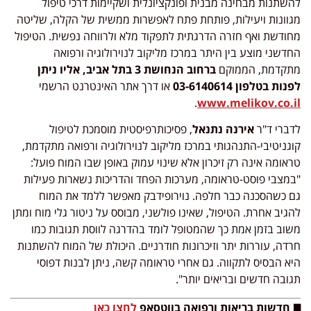
להשתנות מבחינה מבנית ופונקציונלית ושקיימות דרכי טיפול
מגוונות ויעילות, פותחת פתח לאפשרות ממשית של הקלה, שליטה
מחודשת ואף חזרה הדרגתית לתפקוד מלא ולרווחה נפשית. הטיפול
החדשני מוצע בין היתר במרכז מליקוב לנוירולוגיה ורפואה
מתקדמת, הממוקם
ברחוב הנחושת 3 בתל אביב, אליו ניתן
לפנות בטלפון 03-6140614
או דרך אתר האינטרנט הרשמי
.
www.melikov.co.il
לדברי ד"ר
אירנה נתנאל
, פסיכותרפיסטית מוסמכת לטיפול
קוגניטיבי-התנהגותי במרכז מליקוב לנוירולוגיה ורפואה מתקדמת,
טראומה אינה רק זיכרון אלא שינוי עמוק באופן שבו המוח פועל:
"במצבי פוסט-טראומה, מערכות הפחד והדריכות נשארות פעילות
גם כשהסכנה כבר חלפה. נוירופידבק מאפשר ללמד את המוח
להגיב אחרת. הטיפול, שאינו פולשני, מבוסס על ניטור גלי מוח ומתן
משוב בזמן אמת כך שהמטופל לומד בהדרגה לווסת תגובות כמו
חרדה, עוררות יתר וזיכרונות חודרניים. היכולת של המוח להשתנות
היא הבסיס לתקווה. גם אחרי טראומה קשה, ניתן לבנות דפוסי
תגובה חדשים ובריאים יותר".
◼️ חדשות בריאות ורפואה בווטסאפ
לחצו כאן