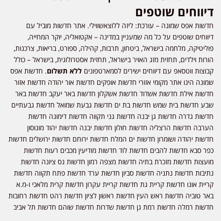
דיווחים שוטפים
חדשות אפס שמונה – עורכת: ליזה ללוצאשווילי. אתר חדשות מוביל עם
דיווחים שוטפים על כל מה שמעניין במדינה – אקטואליה, יוקר המחייה,
פוליטיקה, מלחמה בישראל, ביטחון, תרבות, קהילה, ספורט, בריאות, צרכנות,
הורות וילדים, תחזית מזג האויר בישראל, תחזית אסטרולוגית, בישראל – כולל
קבוצות ווטסאפ עם דיווחים ישירים לסמארטפונים
ללא תשלום
. חדשות אפס
שמונה הינו אתר מקומי אזורי חדשות אופקים חדשות אור יהודה חדשות אזור
חדשות אילת חדשות אשדוד חדשות אשקלון חדשות באר יעקב חדשות באר
שבע חדשות בית שמש חדשות בת ים חדשות גבעת שמואל חדשות גבעתיים
חדשות גדרה חדשות גן יבנה חדשות גני תקווה חדשות דימונה חדשות
הערבה חדשות הרצליה חדשות חולון חדשות יבנה חדשות יהוד מונוסון
חדשות יהודה ושומרון חדשות ים המלח חדשות ירוחם חדשות ירושלים חדשות
כפר סבא חדשות להבים חדשות לוד חדשות מודיעין מכבים רעות חדשות
מועצות חדשות מזכרת בתיה חדשות מצפה רמון חדשות נס ציונה חדשות
נתיבות חדשות נתניה חדשות סביון חדשות ערד חדשות פתח תקווה חדשות
קריית אונו חדשות קריית גת חדשות קריית עקרון חדשות קרית מלאכי ו-מ.א
באר טוביה חדשות ראש העין חדשות ראשון לציון חדשות רהט חדשות רחובות
חדשות רמלה חדשות רמת גן חדשות שדרות חדשות שוהם חדשות תל אביב