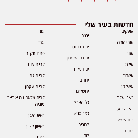
חדשות בעיר שלי
אופקים
עומר
יבנה
אור יהודה
ערד
יהוד מונוסון
אזור
פתח תקווה
יהודה ושומרון
אילת
קריית אונו
ים המלח
אשדוד
קריית גת
ירוחם
אשקלון
קריית עקרון
ירושלים
באר יעקב
קרית מלאכי ו-מ.א באר
כל הארץ
טוביה
באר שבע
כפר סבא
ראש העין
בית שמש
להבים
ראשון לציון
בת ים
לוד
רהט