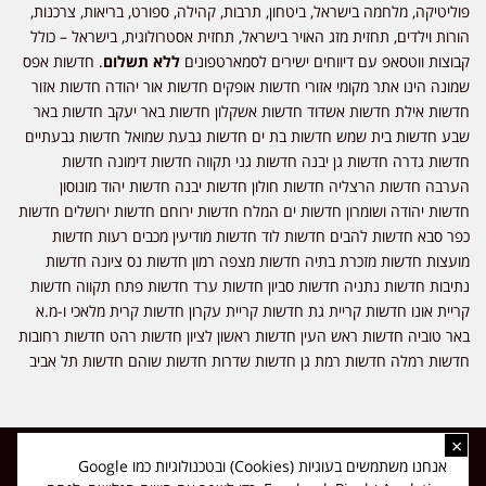
פוליטיקה, מלחמה בישראל, ביטחון, תרבות, קהילה, ספורט, בריאות, צרכנות,
הורות וילדים, תחזית מזג האויר בישראל, תחזית אסטרולוגית, בישראל – כולל
קבוצות ווטסאפ עם דיווחים ישירים לסמארטפונים
ללא תשלום
. חדשות אפס
שמונה הינו אתר מקומי אזורי חדשות אופקים חדשות אור יהודה חדשות אזור
חדשות אילת חדשות אשדוד חדשות אשקלון חדשות באר יעקב חדשות באר
שבע חדשות בית שמש חדשות בת ים חדשות גבעת שמואל חדשות גבעתיים
חדשות גדרה חדשות גן יבנה חדשות גני תקווה חדשות דימונה חדשות
הערבה חדשות הרצליה חדשות חולון חדשות יבנה חדשות יהוד מונוסון
חדשות יהודה ושומרון חדשות ים המלח חדשות ירוחם חדשות ירושלים חדשות
כפר סבא חדשות להבים חדשות לוד חדשות מודיעין מכבים רעות חדשות
מועצות חדשות מזכרת בתיה חדשות מצפה רמון חדשות נס ציונה חדשות
נתיבות חדשות נתניה חדשות סביון חדשות ערד חדשות פתח תקווה חדשות
קריית אונו חדשות קריית גת חדשות קריית עקרון חדשות קרית מלאכי ו-מ.א
באר טוביה חדשות ראש העין חדשות ראשון לציון חדשות רהט חדשות רחובות
חדשות רמלה חדשות רמת גן חדשות שדרות חדשות שוהם חדשות תל אביב
×
כל הזכויות שמורות ל-ליזה ללוצאשווילי - חדשות אפס שמונה - דיווחים בזמן
אנחנו משתמשים בעוגיות (Cookies) ובטכנולוגיות כמו Google
אמת, נוסד בשנת 2019 | טל' לפרסומים 054-9759222 מייל מערכת