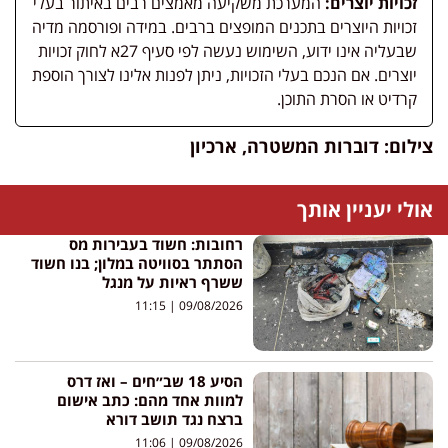
זכויות יוצרים:
המערכת משקיעה מאמצים רבים באיתור בעלי
זכויות היוצרים בתכנים המופצים ברבים. במידה ופורסמה מדיה
שבעליה אינו ידוע, השימוש נעשה לפי סעיף 27א לחוק זכויות
יוצרים. אם הנכם בעלי הזכויות, ניתן לפנות אלינו לצורך הוספת
קרדיט או הסרת התוכן.
צילום: דוברות המשטרה, ארכיון
אולי יעניין אותך
רחובות: חשוד בעבירות מס
הסתתר בסוויטה במלון; בנו חשוד
ששרף ראיות על מנגל
11:15
09/08/2026
הסיע 18 שב״חים – ואז דרס
למוות אחד מהם: כתב אישום
ברצח נגד תושב דורא
11:06
09/08/2026