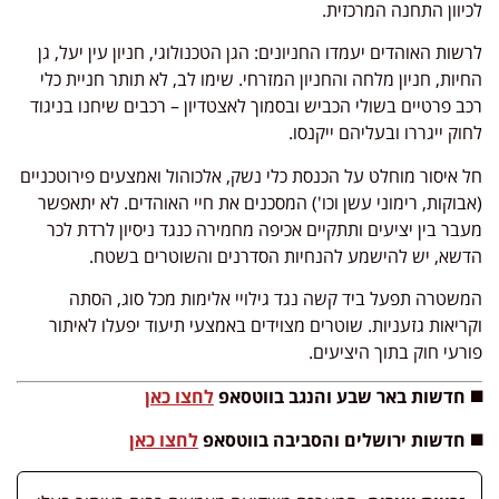
לכיוון התחנה המרכזית.
לרשות האוהדים יעמדו החניונים: הגן הטכנולוגי, חניון עין יעל, גן
החיות, חניון מלחה והחניון המזרחי. שימו לב, לא תותר חניית כלי
רכב פרטיים בשולי הכביש ובסמוך לאצטדיון – רכבים שיחנו בניגוד
לחוק ייגררו ובעליהם ייקנסו.
חל איסור מוחלט על הכנסת כלי נשק, אלכוהול ואמצעים פירוטכניים
(אבוקות, רימוני עשן וכו') המסכנים את חיי האוהדים. לא יתאפשר
מעבר בין יציעים ותתקיים אכיפה מחמירה כנגד ניסיון לרדת לכר
הדשא, יש להישמע להנחיות הסדרנים והשוטרים בשטח.
המשטרה תפעל ביד קשה נגד גילויי אלימות מכל סוג, הסתה
וקריאות גזעניות. שוטרים מצוידים באמצעי תיעוד יפעלו לאיתור
פורעי חוק בתוך היציעים.
◼️ חדשות באר שבע והנגב בווטסאפ
לחצו כאן
◼️ חדשות ירושלים והסביבה בווטסאפ
לחצו כאן