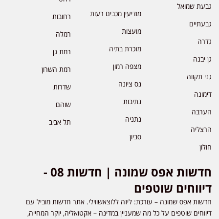
גבעת שמואל
מודיעין מכבים רעות
רחובות
גבעתיים
מועצות
רמלה
גדרה
מזכרת בתיה
רמת גן
גן יבנה
מצפה רמון
רמת השרון
גני תקווה
נס ציונה
שדרות
דימונה
נתיבות
שוהם
הערבה
נתניה
תל אביב
הרצליה
סביון
חולון
חדשות אפס שמונה | חדשות 08 -
דיווחים שוטפים
חדשות אפס שמונה – עורכת: ליזה ללוצאשווילי. אתר חדשות מוביל עם
דיווחים שוטפים על כל מה שמעניין במדינה – אקטואליה, יוקר המחייה,