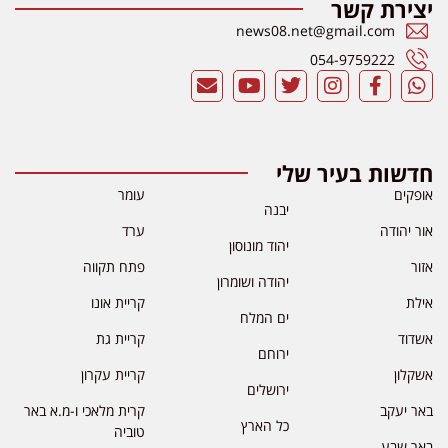
יצירת קשר
news08.net@gmail.com
054-9759222
חדשות בעיר שלי
אופקים
עומר
יבנה
אור יהודה
ערד
יהוד מונוסון
אזור
פתח תקווה
יהודה ושומרון
אילת
קריית אונו
ים המלח
אשדוד
קריית גת
ירוחם
אשקלון
קריית עקרון
ירושלים
באר יעקב
קרית מלאכי ו-מ.א באר
כל הארץ
טוביה
באר שבע