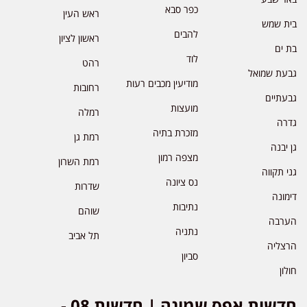
כפר סבא
ראש העין
בית שמש
להבים
ראשון לציון
בת ים
לוד
רהט
גבעת שמואל
מודיעין מכבים רעות
רחובות
גבעתיים
מועצות
רמלה
גדרה
מזכרת בתיה
רמת גן
גן יבנה
מצפה רמון
רמת השרון
גני תקווה
נס ציונה
שדרות
דימונה
נתיבות
שוהם
הערבה
נתניה
תל אביב
הרצליה
סביון
חולון
חדשות אפס שמונה | חדשות 08 -