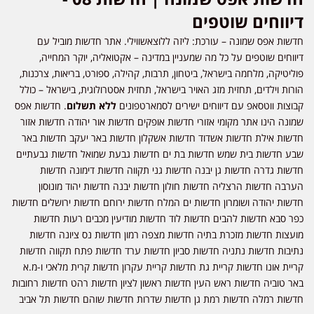
דיווחים שוטפים
חדשות אפס שמונה – עורכת: ליזה ללוצאשווילי. אתר חדשות מוביל עם
דיווחים שוטפים על כל מה שמעניין במדינה – אקטואליה, יוקר המחייה,
פוליטיקה, מלחמה בישראל, ביטחון, תרבות, קהילה, ספורט, בריאות, צרכנות,
הורות וילדים, תחזית מזג האויר בישראל, תחזית אסטרולוגית, בישראל – כולל
קבוצות ווטסאפ עם דיווחים ישירים לסמארטפונים
ללא תשלום
. חדשות אפס
שמונה הינו אתר מקומי אזורי חדשות אופקים חדשות אור יהודה חדשות אזור
חדשות אילת חדשות אשדוד חדשות אשקלון חדשות באר יעקב חדשות באר
שבע חדשות בית שמש חדשות בת ים חדשות גבעת שמואל חדשות גבעתיים
חדשות גדרה חדשות גן יבנה חדשות גני תקווה חדשות דימונה חדשות
הערבה חדשות הרצליה חדשות חולון חדשות יבנה חדשות יהוד מונוסון
חדשות יהודה ושומרון חדשות ים המלח חדשות ירוחם חדשות ירושלים חדשות
כפר סבא חדשות להבים חדשות לוד חדשות מודיעין מכבים רעות חדשות
מועצות חדשות מזכרת בתיה חדשות מצפה רמון חדשות נס ציונה חדשות
נתיבות חדשות נתניה חדשות סביון חדשות ערד חדשות פתח תקווה חדשות
קריית אונו חדשות קריית גת חדשות קריית עקרון חדשות קרית מלאכי ו-מ.א
באר טוביה חדשות ראש העין חדשות ראשון לציון חדשות רהט חדשות רחובות
חדשות רמלה חדשות רמת גן חדשות שדרות חדשות שוהם חדשות תל אביב