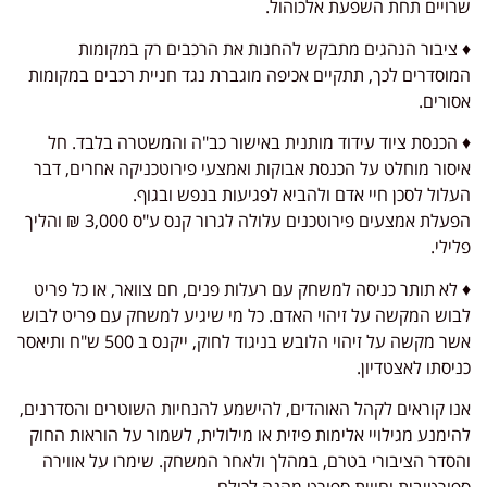
שרויים תחת השפעת אלכוהול.
♦️ ציבור הנהגים מתבקש להחנות את הרכבים רק במקומות
המוסדרים לכך, תתקיים אכיפה מוגברת נגד חניית רכבים במקומות
אסורים.
♦️ הכנסת ציוד עידוד מותנית באישור כב"ה והמשטרה בלבד. חל
איסור מוחלט על הכנסת אבוקות ואמצעי פירוטכניקה אחרים, דבר
העלול לסכן חיי אדם ולהביא לפגיעות בנפש ובגוף.
הפעלת אמצעים פירוטכנים עלולה לגרור קנס ע"ס 3,000 ₪ והליך
פלילי.
♦️ לא תותר כניסה למשחק עם רעלות פנים, חם צוואר, או כל פריט
לבוש המקשה על זיהוי האדם. כל מי שיגיע למשחק עם פריט לבוש
אשר מקשה על זיהוי הלובש בניגוד לחוק, ייקנס ב 500 ש"ח ותיאסר
כניסתו לאצטדיון.
אנו קוראים לקהל האוהדים, להישמע להנחיות השוטרים והסדרנים,
להימנע מגילויי אלימות פיזית או מילולית, לשמור על הוראות החוק
והסדר הציבורי בטרם, במהלך ולאחר המשחק. שימרו על אווירה