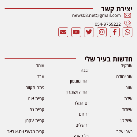
יצירת קשר
news08.net@gmail.com
054-9759222
חדשות בעיר שלי
אופקים
עומר
יבנה
אור יהודה
ערד
יהוד מונוסון
אזור
פתח תקווה
יהודה ושומרון
אילת
קריית אונו
ים המלח
אשדוד
קריית גת
ירוחם
אשקלון
קריית עקרון
ירושלים
באר יעקב
קרית מלאכי ו-מ.א באר
כל הארץ