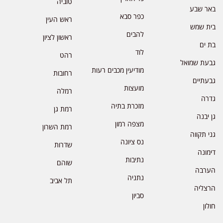
טוביה
באר שבע
כפר סבא
ראש העין
בית שמש
להבים
ראשון לציון
בת ים
לוד
רהט
גבעת שמואל
מודיעין מכבים רעות
רחובות
גבעתיים
מועצות
רמלה
גדרה
מזכרת בתיה
רמת גן
גן יבנה
מצפה רמון
רמת השרון
גני תקווה
נס ציונה
שדרות
דימונה
נתיבות
שוהם
הערבה
נתניה
תל אביב
הרצליה
סביון
חולון