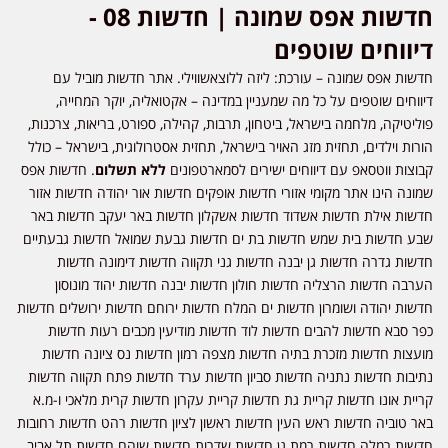
חדשות אפס שמונה | חדשות 08 -
דיווחים שוטפים
חדשות אפס שמונה – עורכת: ליזה ללוצאשווילי. אתר חדשות מוביל עם
דיווחים שוטפים על כל מה שמעניין במדינה – אקטואליה, יוקר המחייה,
פוליטיקה, מלחמה בישראל, ביטחון, תרבות, קהילה, ספורט, בריאות, צרכנות,
הורות וילדים, תחזית מזג האויר בישראל, תחזית אסטרולוגית, בישראל – כולל
קבוצות ווטסאפ עם דיווחים ישירים לסמארטפונים
ללא תשלום
. חדשות אפס
שמונה הינו אתר מקומי אזורי חדשות אופקים חדשות אור יהודה חדשות אזור
חדשות אילת חדשות אשדוד חדשות אשקלון חדשות באר יעקב חדשות באר
שבע חדשות בית שמש חדשות בת ים חדשות גבעת שמואל חדשות גבעתיים
חדשות גדרה חדשות גן יבנה חדשות גני תקווה חדשות דימונה חדשות
הערבה חדשות הרצליה חדשות חולון חדשות יבנה חדשות יהוד מונוסון
חדשות יהודה ושומרון חדשות ים המלח חדשות ירוחם חדשות ירושלים חדשות
כפר סבא חדשות להבים חדשות לוד חדשות מודיעין מכבים רעות חדשות
מועצות חדשות מזכרת בתיה חדשות מצפה רמון חדשות נס ציונה חדשות
נתיבות חדשות נתניה חדשות סביון חדשות ערד חדשות פתח תקווה חדשות
קריית אונו חדשות קריית גת חדשות קריית עקרון חדשות קרית מלאכי ו-מ.א
באר טוביה חדשות ראש העין חדשות ראשון לציון חדשות רהט חדשות רחובות
חדשות רמלה חדשות רמת גן חדשות שדרות חדשות שוהם חדשות תל אביב