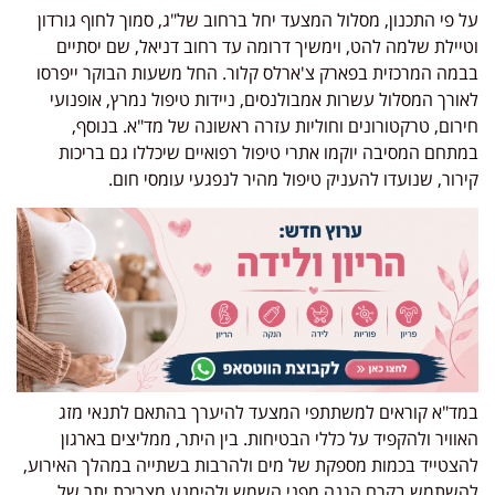
על פי התכנון, מסלול המצעד יחל ברחוב של"ג, סמוך לחוף גורדון
וטיילת שלמה להט, וימשיך דרומה עד רחוב דניאל, שם יסתיים
בבמה המרכזית בפארק צ'ארלס קלור. החל משעות הבוקר ייפרסו
לאורך המסלול עשרות אמבולנסים, ניידות טיפול נמרץ, אופנועי
חירום, טרקטורונים וחוליות עזרה ראשונה של מד"א. בנוסף,
במתחם המסיבה יוקמו אתרי טיפול רפואיים שיכללו גם בריכות
קירור, שנועדו להעניק טיפול מהיר לנפגעי עומסי חום.
במד"א קוראים למשתתפי המצעד להיערך בהתאם לתנאי מזג
האוויר ולהקפיד על כללי הבטיחות. בין היתר, ממליצים בארגון
להצטייד בכמות מספקת של מים ולהרבות בשתייה במהלך האירוע,
להשתמש בקרם הגנה מפני השמש ולהימנע מצריכת יתר של