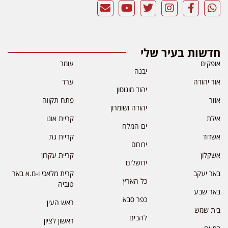
חדשות בעיר שלי
אופקים
עומר
יבנה
אור יהודה
ערד
יהוד מונוסון
אזור
פתח תקווה
יהודה ושומרון
אילת
קריית אונו
ים המלח
אשדוד
קריית גת
ירוחם
אשקלון
קריית עקרון
ירושלים
באר יעקב
קרית מלאכי ו-מ.א באר
כל הארץ
טוביה
באר שבע
כפר סבא
ראש העין
בית שמש
להבים
ראשון לציון