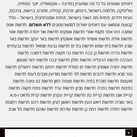
דיווחים שוטפים על כל מה שמעניין במדינה – אקטואליה, יוקר המחייה,
פוליטיקה, מלחמה בישראל, ביטחון, תרבות, קהילה, ספורט, בריאות, צרכנות,
הורות וילדים, תחזית מזג האויר בישראל, תחזית אסטרולוגית, בישראל – כולל
קבוצות ווטסאפ עם דיווחים ישירים לסמארטפונים
ללא תשלום
. חדשות אפס
שמונה הינו אתר מקומי אזורי חדשות אופקים חדשות אור יהודה חדשות אזור
חדשות אילת חדשות אשדוד חדשות אשקלון חדשות באר יעקב חדשות באר
שבע חדשות בית שמש חדשות בת ים חדשות גבעת שמואל חדשות גבעתיים
חדשות גדרה חדשות גן יבנה חדשות גני תקווה חדשות דימונה חדשות
הערבה חדשות הרצליה חדשות חולון חדשות יבנה חדשות יהוד מונוסון
חדשות יהודה ושומרון חדשות ים המלח חדשות ירוחם חדשות ירושלים חדשות
כפר סבא חדשות להבים חדשות לוד חדשות מודיעין מכבים רעות חדשות
מועצות חדשות מזכרת בתיה חדשות מצפה רמון חדשות נס ציונה חדשות
נתיבות חדשות נתניה חדשות סביון חדשות ערד חדשות פתח תקווה חדשות
קריית אונו חדשות קריית גת חדשות קריית עקרון חדשות קרית מלאכי ו-מ.א
באר טוביה חדשות ראש העין חדשות ראשון לציון חדשות רהט חדשות רחובות
חדשות רמלה חדשות רמת גן חדשות שדרות חדשות שוהם חדשות תל אביב
×
כל הזכויות שמורות ל-ליזה ללוצאשווילי - חדשות אפס שמונה - דיווחים בזמן