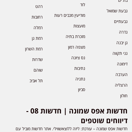
בת ים
לוד
רהט
גבעת שמואל
מודיעין מכבים רעות
רחובות
גבעתיים
מועצות
רמלה
גדרה
מזכרת בתיה
רמת גן
גן יבנה
מצפה רמון
רמת השרון
גני תקווה
נס ציונה
שדרות
דימונה
נתיבות
שוהם
הערבה
נתניה
תל אביב
הרצליה
סביון
חולון
חדשות אפס שמונה | חדשות 08 -
דיווחים שוטפים
חדשות אפס שמונה – עורכת: ליזה ללוצאשווילי. אתר חדשות מוביל עם