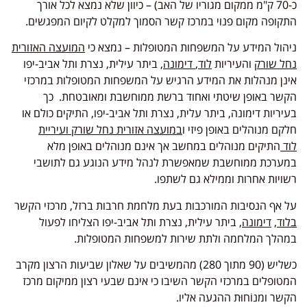
כ-70 ק"מ ממקום מגוריו של האב) – כיוון שלא נמצא לכל אורך
התקופה מקום פנוי במרכז קשר הסמוך למקלט לקיום המפגשים.
ניהול המידע על המשפחות המטופלות – נמצא כי
המועצה האזורית
נחל שורק
והעיריות
לוד
,
דימונה
, ביתר עילית, נצרת ותל אביב-יפו
אינן מנהלות את המידע הרגיש על המשפחות המטופלות במרכזי
הקשר באופן שיטתי ואחוד ברשת ממוחשבת ומאובטחת. כך
בעיריות דימונה, ביתר עלית, נצרת ותל אביב-יפו, התיקים כולם או
חלקם מנוהלים באופן פיזי ו
במועצה אזורית נחל שורק ועיריית
לוד
התיקים מנוהלים במחשב אך אינם מנוהלים באופן מלא
במערכת ממוחשבת שמאפשרת לנהל מידע הנוגע גם לתושבי
רשויות אחרות וממילא גם לשתפו.
על אף הנסיבות המורכבות בעת מלחמת חרבות ברזל, מרכזי הקשר
בלוד
,
דימונה
, ביתר עילית, נצרת ותל אביב-יפו הצליחו לפעול
במהלך המלחמה ולתת שירות למשפחות המטופלות.
כשליש (90 מתוך 280) מהמשיבים על שאלון שביעות הרצון מקרב
המטופלים במרכזי הקשר השיבו כי אינם שבעי רצון ממיקום מרכז
הקשר ומנוֹחוּת ההגעה אליו.