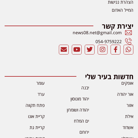
הצהרת נגישות
המייל האדום
יצירת קשר
news08.net@gmail.com
054-9759222
חדשות בעיר שלי
אופקים
עומר
יבנה
אור יהודה
ערד
יהוד מונוסון
אזור
פתח תקווה
יהודה ושומרון
אילת
קריית אונו
ים המלח
אשדוד
קריית גת
ירוחם