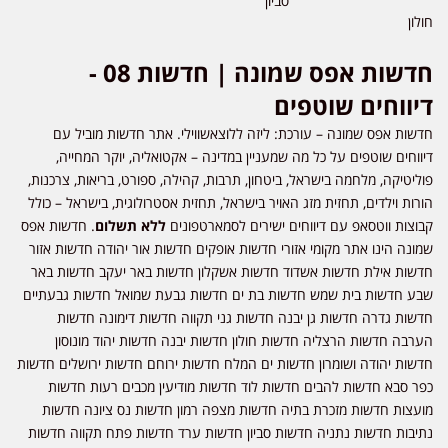
סביון
חולון
חדשות אפס שמונה | חדשות 08 -
דיווחים שוטפים
חדשות אפס שמונה – עורכת: ליזה ללוצאשווילי. אתר חדשות מוביל עם
דיווחים שוטפים על כל מה שמעניין במדינה – אקטואליה, יוקר המחייה,
פוליטיקה, מלחמה בישראל, ביטחון, תרבות, קהילה, ספורט, בריאות, צרכנות,
הורות וילדים, תחזית מזג האויר בישראל, תחזית אסטרולוגית, בישראל – כולל
קבוצות ווטסאפ עם דיווחים ישירים לסמארטפונים
ללא תשלום
. חדשות אפס
שמונה הינו אתר מקומי אזורי חדשות אופקים חדשות אור יהודה חדשות אזור
חדשות אילת חדשות אשדוד חדשות אשקלון חדשות באר יעקב חדשות באר
שבע חדשות בית שמש חדשות בת ים חדשות גבעת שמואל חדשות גבעתיים
חדשות גדרה חדשות גן יבנה חדשות גני תקווה חדשות דימונה חדשות
הערבה חדשות הרצליה חדשות חולון חדשות יבנה חדשות יהוד מונוסון
חדשות יהודה ושומרון חדשות ים המלח חדשות ירוחם חדשות ירושלים חדשות
כפר סבא חדשות להבים חדשות לוד חדשות מודיעין מכבים רעות חדשות
מועצות חדשות מזכרת בתיה חדשות מצפה רמון חדשות נס ציונה חדשות
נתיבות חדשות נתניה חדשות סביון חדשות ערד חדשות פתח תקווה חדשות