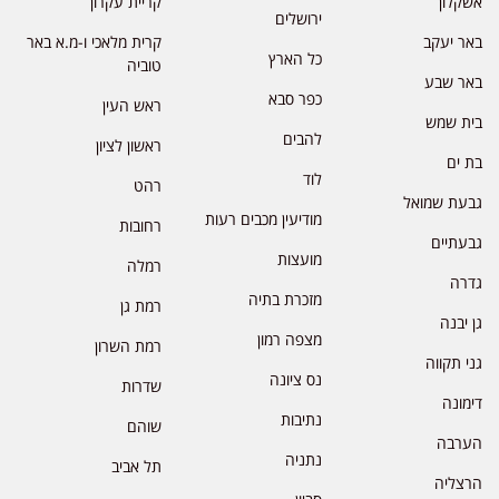
אשקלון
קריית עקרון
ירושלים
באר יעקב
קרית מלאכי ו-מ.א באר
כל הארץ
טוביה
באר שבע
כפר סבא
ראש העין
בית שמש
להבים
ראשון לציון
בת ים
לוד
רהט
גבעת שמואל
מודיעין מכבים רעות
רחובות
גבעתיים
מועצות
רמלה
גדרה
מזכרת בתיה
רמת גן
גן יבנה
מצפה רמון
רמת השרון
גני תקווה
נס ציונה
שדרות
דימונה
נתיבות
שוהם
הערבה
נתניה
תל אביב
הרצליה