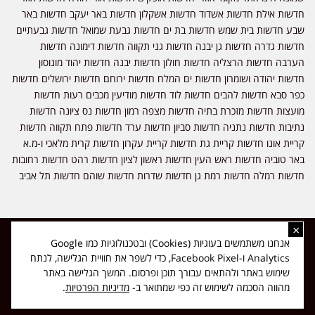
חדשות אילת חדשות אשדוד חדשות אשקלון חדשות באר יעקב חדשות באר
שבע חדשות בית שמש חדשות בת ים חדשות גבעת שמואל חדשות גבעתיים
חדשות גדרה חדשות גן יבנה חדשות גני תקווה חדשות דימונה חדשות
הערבה חדשות הרצליה חדשות חולון חדשות יבנה חדשות יהוד מונוסון
חדשות יהודה ושומרון חדשות ים המלח חדשות ירוחם חדשות ירושלים חדשות
כפר סבא חדשות להבים חדשות לוד חדשות מודיעין מכבים רעות חדשות
מועצות חדשות מזכרת בתיה חדשות מצפה רמון חדשות נס ציונה חדשות
נתיבות חדשות נתניה חדשות סביון חדשות ערד חדשות פתח תקווה חדשות
קריית אונו חדשות קריית גת חדשות קריית עקרון חדשות קרית מלאכי ו-מ.א
באר טוביה חדשות ראש העין חדשות ראשון לציון חדשות רהט חדשות רחובות
חדשות רמלה חדשות רמת גן חדשות שדרות חדשות שוהם חדשות תל אביב
×
כל הזכויות שמורות ל-ליזה ללוצאשווילי - חדשות אפס שמונה - דיווחים בזמן
אנחנו משתמשים בעוגיות (Cookies) ובטכנולוגיות כמו Google
אמת, נוסד בשנת 2019 | טל' לפרסומים 054-9759222 מייל מערכת
Analytics ו-Facebook Pixel, כדי לשפר את חוויית הגלישה, לנתח
news08.net@gmail.com
שימוש באתר ולהתאים עבורך תוכן ופרסום. המשך הגלישה באתר
❤
Made with
by
DIGITA
מהווה הסכמה לשימוש זה כפי שמתואר ב-
מדיניות הפרטיות
.