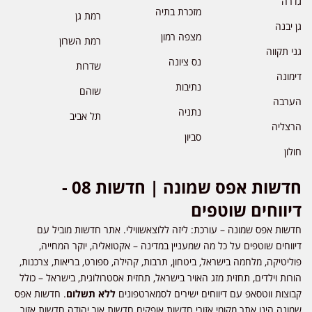
גדרה
מזכרת בתיה
רמת גן
גן יבנה
מצפה רמון
רמת השרון
גני תקווה
נס ציונה
שדרות
דימונה
נתיבות
שוהם
הערבה
נתניה
תל אביב
הרצליה
סביון
חולון
חדשות אפס שמונה | חדשות 08 -
דיווחים שוטפים
חדשות אפס שמונה – עורכת: ליזה ללוצאשווילי. אתר חדשות מוביל עם
דיווחים שוטפים על כל מה שמעניין במדינה – אקטואליה, יוקר המחייה,
פוליטיקה, מלחמה בישראל, ביטחון, תרבות, קהילה, ספורט, בריאות, צרכנות,
הורות וילדים, תחזית מזג האויר בישראל, תחזית אסטרולוגית, בישראל – כולל
קבוצות ווטסאפ עם דיווחים ישירים לסמארטפונים
ללא תשלום
. חדשות אפס
שמונה הינו אתר מקומי אזורי חדשות אופקים חדשות אור יהודה חדשות אזור