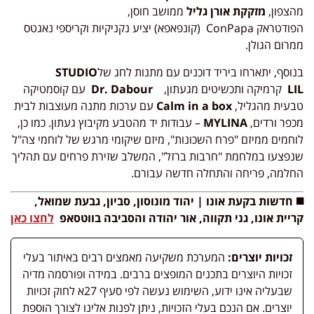
מהצפון,
מזקקת אורן גליל
ממושב חוסן,
הפודטראק ConPapa (קונפאפא) יציע נקניקיות וקריספי נאגטס
ממרום הגולן.
בנוסף, יתארחו ביריד דוכנים עם מתנות לחג של
STUDIO
LIL
קרמיקה ותכשיטים מגעתון,
Dr. Dabour
עם קוסמטיקה
טבעית מהגליל,
Calm in a box
עם ערכות מתנה מעוצבות לבית
מכפר ורדים,
MYLINA
– עבודות יד מהטבע מקיבוץ געתון. כמו כן,
לוחמים ממיזם "פרח השכונות", מיזם שיקומי מרגש של לוחמי צה"ל
שנפצעו במלחמת "חרבות ברזל", המשלב שזירת פרחים עם תהליך
החלמה, פריחה והתחלה חדשה עבורם.
◼️ חדשות
בקעת אונו | יהוד מונוסון, סביון, גבעת שמואל,
קריית אונו, גני תקווה, אור יהודה והסביבה
בווטסאפ
לחצו כאן
זכויות יוצרים:
המערכת משקיעה מאמצים רבים באיתור בעלי
זכויות היוצרים בתכנים המופצים ברבים. במידה ופורסמה מדיה
שבעליה אינו ידוע, השימוש נעשה לפי סעיף 27א לחוק זכויות
יוצרים. אם הנכם בעלי הזכויות, ניתן לפנות אלינו לצורך הוספת