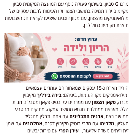
מרכז G סביון, בשיתוף פעולה נוסף עם המועצה המקומית סביון
מקיימים יריד תמיכה בתושבי הצפון וקו העימות לרבות עסקים של
מילואימניקים מהצפון, עם מגוון דוכנים שיציעו לקראת חג השבועות
תוצרת מקומית כחול לבן.
היריד מארח כ-15 עסקים שמאחוריהם עומדים עצמאיים
ומילואימניקים מקו העימות, ביניהם:
בירה בירליך
מקיבוץ
מנרה,
פקאן הצפון
עם ממרחים על בסיס פקאן ומטבלים מבית
הלל, מארזים ממחלבת דוגמא ממושב עמקה, מתוקים מהטבע
ממושב בצת,
אדנית התבלינים
עם צמחי תבלין מהגליל
העליון,
מלביהו
עם מלבי בוטיק מקיבוץ דפנה,
אחלה זית
עם שמן
זית וזיתים משדה אליעזר,
עידן הפרי
עם פירות יבשים