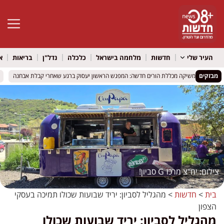
פתח סרגל 
העיר שלי
חדשות
מלחמה בישראל
כלכלה
נדל"ן
בריאות
א
מבזקים
ד מונוסון משיקה מכללת הורים חדשה: המפגש הראשון יעסוק ברגע שאחרי קבלת אבחנה
ד מונוסון משיקה מכללת הורים חדשה: המפגש הראשון יעסוק ברגע שאחרי קבלת אבחנה
פו
פו
יח"צ מרכז G סביון!
בית
>
חדשות
>
מהגליל לסביון: יריד שבועות שכולו תמיכה בעסקי
הצפון
מהגליל לסביון: יריד שבועות שכולו