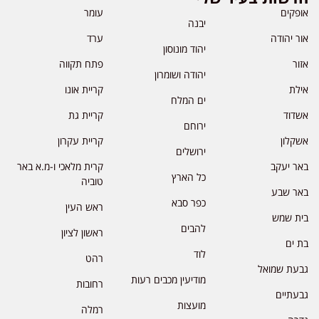
אופקים
עומר
יבנה
אור יהודה
ערד
יהוד מונוסון
אזור
פתח תקווה
יהודה ושומרון
אילת
קריית אונו
ים המלח
אשדוד
קריית גת
ירוחם
אשקלון
קריית עקרון
ירושלים
באר יעקב
קרית מלאכי ו-מ.א באר
כל הארץ
טוביה
באר שבע
כפר סבא
ראש העין
בית שמש
להבים
ראשון לציון
בת ים
לוד
רהט
גבעת שמואל
מודיעין מכבים רעות
רחובות
גבעתיים
מועצות
רמלה