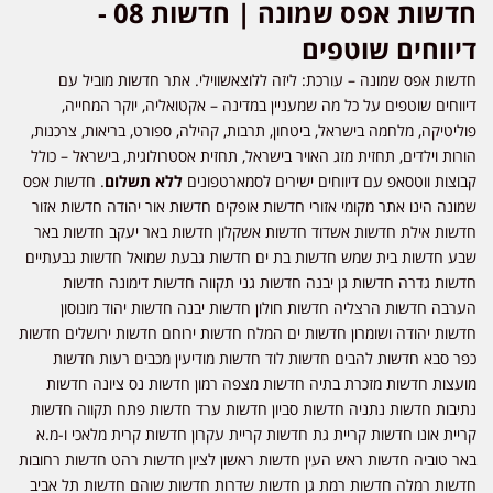
חדשות אפס שמונה | חדשות 08 -
דיווחים שוטפים
חדשות אפס שמונה – עורכת: ליזה ללוצאשווילי. אתר חדשות מוביל עם
דיווחים שוטפים על כל מה שמעניין במדינה – אקטואליה, יוקר המחייה,
פוליטיקה, מלחמה בישראל, ביטחון, תרבות, קהילה, ספורט, בריאות, צרכנות,
הורות וילדים, תחזית מזג האויר בישראל, תחזית אסטרולוגית, בישראל – כולל
קבוצות ווטסאפ עם דיווחים ישירים לסמארטפונים
ללא תשלום
. חדשות אפס
שמונה הינו אתר מקומי אזורי חדשות אופקים חדשות אור יהודה חדשות אזור
חדשות אילת חדשות אשדוד חדשות אשקלון חדשות באר יעקב חדשות באר
שבע חדשות בית שמש חדשות בת ים חדשות גבעת שמואל חדשות גבעתיים
חדשות גדרה חדשות גן יבנה חדשות גני תקווה חדשות דימונה חדשות
הערבה חדשות הרצליה חדשות חולון חדשות יבנה חדשות יהוד מונוסון
חדשות יהודה ושומרון חדשות ים המלח חדשות ירוחם חדשות ירושלים חדשות
כפר סבא חדשות להבים חדשות לוד חדשות מודיעין מכבים רעות חדשות
מועצות חדשות מזכרת בתיה חדשות מצפה רמון חדשות נס ציונה חדשות
נתיבות חדשות נתניה חדשות סביון חדשות ערד חדשות פתח תקווה חדשות
קריית אונו חדשות קריית גת חדשות קריית עקרון חדשות קרית מלאכי ו-מ.א
באר טוביה חדשות ראש העין חדשות ראשון לציון חדשות רהט חדשות רחובות
חדשות רמלה חדשות רמת גן חדשות שדרות חדשות שוהם חדשות תל אביב