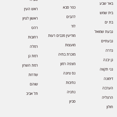
באר שבע
כפר סבא
ראש העין
בית שמש
להבים
ראשון לציון
בת ים
לוד
רהט
גבעת שמואל
מודיעין מכבים רעות
רחובות
גבעתיים
מועצות
רמלה
גדרה
מזכרת בתיה
רמת גן
גן יבנה
מצפה רמון
רמת השרון
גני תקווה
נס ציונה
שדרות
דימונה
נתיבות
שוהם
הערבה
נתניה
תל אביב
הרצליה
סביון
חולון