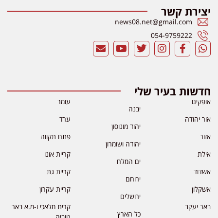
יצירת קשר
news08.net@gmail.com
054-9759222
חדשות בעיר שלי
אופקים
עומר
יבנה
אור יהודה
ערד
יהוד מונוסון
אזור
פתח תקווה
יהודה ושומרון
אילת
קריית אונו
ים המלח
אשדוד
קריית גת
ירוחם
אשקלון
קריית עקרון
ירושלים
באר יעקב
קרית מלאכי ו-מ.א באר
כל הארץ
טוביה