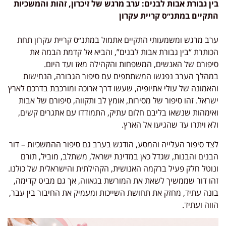
בין גבורת אבות לבנים: ערב מרגש של זיכרון, זהות והמשכיות
התקיים במתנ״ס קריית עקרון
ערב מרגש ומשמעותי התקיים אתמול במתנ״ס קריית עקרון תחת
הכותרת “בין גבורת אבות לבנים”, והביא אל קדמת הבמה את
סיפורם של האנשים, המשפחות והקהילה מאז ועד היום
.
במהלך הערב נפגשו המשתתפים עם סיפור הגבורה, הנחישות
והאמונה של עולי אתיופיה, שעשו דרך ארוכה ומורכבת בדרכם לארץ
ישראל. זהו סיפור של מסירות, אומץ לב ותקווה, סיפורם של אבות
ואימהות שנשאו בליבם חלום עתיק, התמודדו עם אתגרים קשים,
ולא ויתרו עד שהגיעו אל הארץ
.
לצד סיפור העלייה והמסע, הודגש בערב גם סיפור ההמשכיות – דור
הבנים והבנות, שגדל כאן במדינת ישראל, משתלב, מוביל, תורם
ונוטל חלק פעיל ברקמה האנושית, הקהילתית והישראלית של כולנו.
זהו דור שממשיך לשאת את המורשת בגאווה, אך גם מביט קדימה,
בונה עתיד, מחזק את תחושת השייכות ומעמיק את החיבור בין עבר,
הווה ועתיד
.