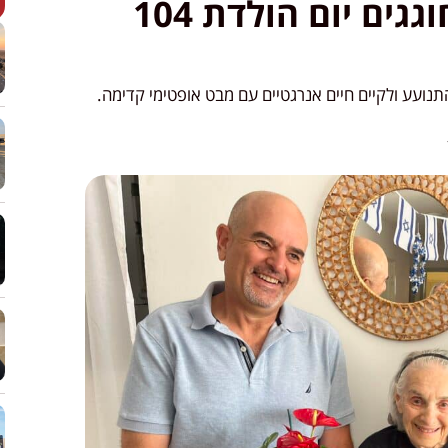
מועצה אזורית יואב: חוגגים יום הולדת 104
תנועע ולקיים חיים אנרגטיים עם מבט אופטימי קדימה.