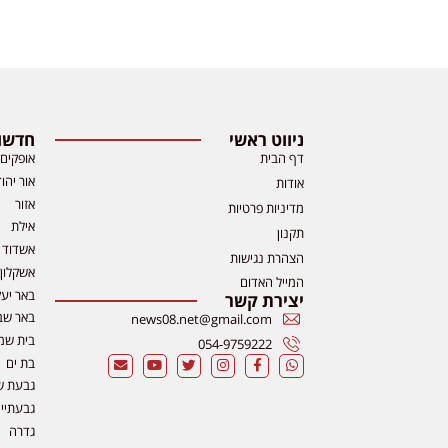
ניווט ראשי
חדשות
דף הבית
אופקים
אור יהו
אודות
אזור
מדיניות פרטיות
אילת
תקנון
אשדוד
הצהרת נגישות
אשקלון
המייל האדום
באר יע
יצירת קשר
באר שב
news08.net@gmail.com
בית שמ
054-9759222
בת ים
גבעת ש
גבעתיי
גדרה