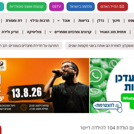
המייל האדום
מלחמה בישראל
08TV
קבוצות וואצפ פופולריות
שפט
חינוך
נדלן
בריאות
אוכל
תרבות ובילוי
דת ומסורת
תחזית מזג האוויר
קניונים ומרכזים מסחריים
פוליטיקה
הריון ולידה
לון: למחרת הם אותרו בשני מקומות שונים
לון: למחרת הם אותרו בשני מקומות שונים
התרעה על חדירת מחבלים בעופרים: רכב חשוד ח
התרעה על חדירת מחבלים בעופרים: רכב חשוד ח
 להילדה רייטר