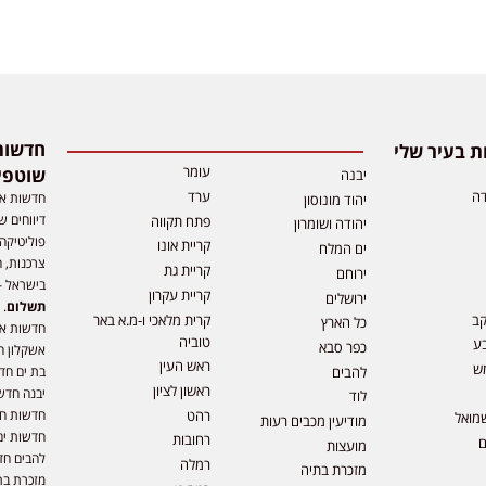
 בעיר שלי
עומר
שוטפי
יבנה
דה
ערד
חדשות אפ
יהוד מונוסון
דיווחים ש
פתח תקווה
יהודה ושומרון
פוליטיקה,
קריית אונו
ים המלח
צרכנות, ה
קריית גת
ירוחם
בישראל –
קריית עקרון
ירושלים
תשלום
. 
קב
קרית מלאכי ו-מ.א באר
כל הארץ
חדשות או
טוביה
ע
כפר סבא
אשקלון ח
ראש העין
ש
להבים
בת ים חד
ראשון לציון
יבנה חדש
לוד
רהט
חדשות חול
מואל
מודיעין מכבים רעות
חדשות ים
רחובות
ם
מועצות
להבים חד
רמלה
מזכרת בתיה
מזכרת בת