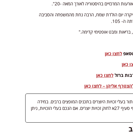
 המרכזיים בהיסטוריה לאורך המאה -20".
 היקרה יום הולדת שמח, הרבה נחת מהמשפחה והסביבה
- 105.
בריאות ומבט אופטימי קדימה."
וטסאפ
לחצו כאן
ו כאן
בות ברזל
לחצו כאן
צטרף אליהן – לחצו כאן
 בעלי זכויות היוצרים בתכנים המופצים ברבים. במידה
ופורסמה מדיה שבעליה אינו ידוע, השימוש נעשה לפי סעיף 27א לחוק זכויות יוצרים. אם הנכם בעלי הזכויות, ניתן
ב