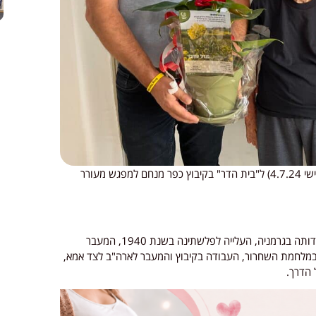
ראש המועצה האזורית יואב נתי לרנר הגיע היום (יום חמישי 4.7.24) ל"בית הדר" בקיבוץ כפר מנחם למפגש מעורר
במפגש המרתק סיפרה הילדה באריכות ובבהירות על ילדותה בגרמניה, העלייה לפלשתינה בשנת 1940, המעבר
מלחמת השחרור, העבודה בקיבוץ והמעבר לארה"ב לצד אמא,
 הדרך.