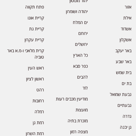
יהוד מונוסון
אזור
פתח תקווה
יהודה ושומרון
אילת
קריית אונו
ים המלח
אשדוד
קריית גת
ירוחם
אשקלון
קריית עקרון
ירושלים
באר יעקב
קרית מלאכי ו-מ.א באר
כל הארץ
טוביה
באר שבע
כפר סבא
ראש העין
בית שמש
להבים
ראשון לציון
בת ים
לוד
רהט
גבעת שמואל
מודיעין מכבים רעות
רחובות
גבעתיים
מועצות
רמלה
גדרה
מזכרת בתיה
רמת גן
גן יבנה
מצפה רמון
רמת השרון