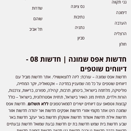
גני תקווה
נס ציונה
שדרות
דימונה
נתיבות
שוהם
הערבה
נתניה
תל אביב
הרצליה
סביון
חולון
חדשות אפס שמונה | חדשות 08 -
דיווחים שוטפים
חדשות אפס שמונה – עורכת: ליזה ללוצאשווילי. אתר חדשות מוביל עם
דיווחים שוטפים על כל מה שמעניין במדינה – אקטואליה, יוקר המחייה,
פוליטיקה, מלחמה בישראל, ביטחון, תרבות, קהילה, ספורט, בריאות, צרכנות,
הורות וילדים, תחזית מזג האויר בישראל, תחזית אסטרולוגית, בישראל – כולל
קבוצות ווטסאפ עם דיווחים ישירים לסמארטפונים
ללא תשלום
. חדשות אפס
שמונה הינו אתר מקומי אזורי חדשות אופקים חדשות אור יהודה חדשות אזור
חדשות אילת חדשות אשדוד חדשות אשקלון חדשות באר יעקב חדשות באר
שבע חדשות בית שמש חדשות בת ים חדשות גבעת שמואל חדשות גבעתיים
חדשות גדרה חדשות גן יבנה חדשות גני תקווה חדשות דימונה חדשות