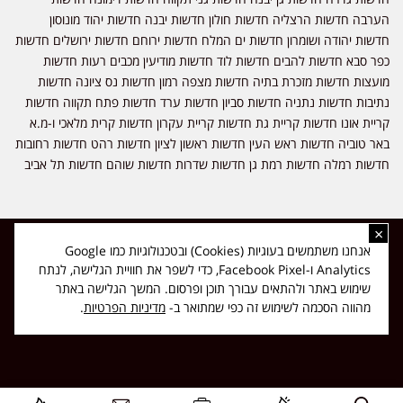
הערבה חדשות הרצליה חדשות חולון חדשות יבנה חדשות יהוד מונוסון
חדשות יהודה ושומרון חדשות ים המלח חדשות ירוחם חדשות ירושלים חדשות
כפר סבא חדשות להבים חדשות לוד חדשות מודיעין מכבים רעות חדשות
מועצות חדשות מזכרת בתיה חדשות מצפה רמון חדשות נס ציונה חדשות
נתיבות חדשות נתניה חדשות סביון חדשות ערד חדשות פתח תקווה חדשות
קריית אונו חדשות קריית גת חדשות קריית עקרון חדשות קרית מלאכי ו-מ.א
באר טוביה חדשות ראש העין חדשות ראשון לציון חדשות רהט חדשות רחובות
חדשות רמלה חדשות רמת גן חדשות שדרות חדשות שוהם חדשות תל אביב
×
כל הזכויות שמורות ל-ליזה ללוצאשווילי - חדשות אפס שמונה - דיווחים בזמן
אנחנו משתמשים בעוגיות (Cookies) ובטכנולוגיות כמו Google
אמת, נוסד בשנת 2019 | טל' לפרסומים 054-9759222 מייל מערכת
Analytics ו-Facebook Pixel, כדי לשפר את חוויית הגלישה, לנתח
news08.net@gmail.com
שימוש באתר ולהתאים עבורך תוכן ופרסום. המשך הגלישה באתר
❤
Made with
by
DIGITA
מהווה הסכמה לשימוש זה כפי שמתואר ב-
מדיניות הפרטיות
.