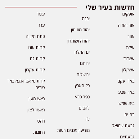
חדשות בעיר שלי
אופקים
עומר
יבנה
אור יהודה
ערד
יהוד מונוסון
אזור
פתח תקווה
יהודה ושומרון
אילת
קריית אונו
ים המלח
אשדוד
קריית גת
ירוחם
אשקלון
קריית עקרון
ירושלים
באר יעקב
קרית מלאכי ו-מ.א באר
כל הארץ
טוביה
באר שבע
כפר סבא
ראש העין
בית שמש
להבים
ראשון לציון
בת ים
לוד
רהט
גבעת שמואל
מודיעין מכבים רעות
רחובות
גבעתיים