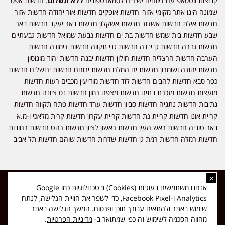
קבוצות ווטסאפ עם דיווחים ישירים לסמארטפונים
ללא תשלום
. חדשות אפס
שמונה הינו אתר מקומי אזורי חדשות אופקים חדשות אור יהודה חדשות אזור
חדשות אילת חדשות אשדוד חדשות אשקלון חדשות באר יעקב חדשות באר
שבע חדשות בית שמש חדשות בת ים חדשות גבעת שמואל חדשות גבעתיים
חדשות גדרה חדשות גן יבנה חדשות גני תקווה חדשות דימונה חדשות
הערבה חדשות הרצליה חדשות חולון חדשות יבנה חדשות יהוד מונוסון
חדשות יהודה ושומרון חדשות ים המלח חדשות ירוחם חדשות ירושלים חדשות
כפר סבא חדשות להבים חדשות לוד חדשות מודיעין מכבים רעות חדשות
מועצות חדשות מזכרת בתיה חדשות מצפה רמון חדשות נס ציונה חדשות
נתיבות חדשות נתניה חדשות סביון חדשות ערד חדשות פתח תקווה חדשות
קריית אונו חדשות קריית גת חדשות קריית עקרון חדשות קרית מלאכי ו-מ.א
באר טוביה חדשות ראש העין חדשות ראשון לציון חדשות רהט חדשות רחובות
חדשות רמלה חדשות רמת גן חדשות שדרות חדשות שוהם חדשות תל אביב
×
כל הזכויות שמורות ל-ליזה ללוצאשווילי - חדשות אפס שמונה - דיווחים בזמן
אנחנו משתמשים בעוגיות (Cookies) ובטכנולוגיות כמו Google
אמת, נוסד בשנת 2019 | טל' לפרסומים 054-9759222 מייל מערכת
Analytics ו-Facebook Pixel, כדי לשפר את חוויית הגלישה, לנתח
news08.net@gmail.com
שימוש באתר ולהתאים עבורך תוכן ופרסום. המשך הגלישה באתר
❤
Made with
by
DIGITA
מהווה הסכמה לשימוש זה כפי שמתואר ב-
מדיניות הפרטיות
.