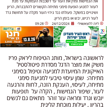
את הגמישות ומזין את העור עד לשכבות העמוקות על מנת
לעזור למנוע הופעת סימני מתיחה הקשורים להתבגרות, הריון
ושינויים במשקל. פעולתו נגד גירוי העור מקלה על תחושת גרד
לעור רגיש, יבש או בזמן הריון.
ליזה ללוצאשווילי
24/12/2024
09:28
לראשונה בישראל, מותג הטיפוח ליראק פריז
משיק את מוצר הדגל מסדרת פיטולסטיל
האייקונית המיועדת למניעה וטיפול בסימני
מתיחה: שמן עיסוי טיבעי למניעת סימני
מתיחה, לעיסוי, הענקת הזנה, לחות והרגעה
לעור, שיפור הגמישות , הקלה על תופעות
יובש וגרד ומראה עור זוהר מתאים גם לנשים
בהריון , יעילות מוכחת קלינית