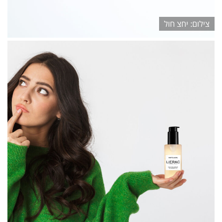
יחצ חול