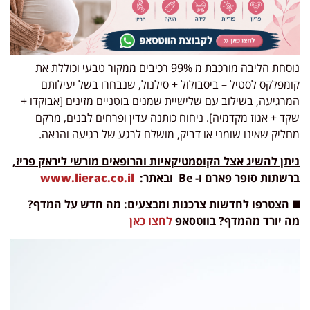
נוסחת הליבה מורכבת מ 99% רכיבים ממקור טבעי וכוללת את
קומפלקס לסטיל – ביסבולול + סילנול, שנבחרו בשל יעילותם
המרגיעה, בשילוב עם שלישיית שמנים בוטניים מזינים [אבוקדו +
שקד + אגוז מקדמיה]. ניחוח כותנה עדין ופרחים לבנים, מרקם
מחליק שאינו שומני או דביק, מושלם לרגע של רגיעה והנאה.
ניתן להשיג אצל הקוסמטיקאיות והרופאים מורשי ליראק פריז,
ברשתות סופר פארם ו- Be ובאתר:
www.lierac.co.il
◼️ הצטרפו לחדשות צרכנות ומבצעים: מה חדש על המדף?
מה יורד מהמדף? בווטסאפ
לחצו כאן