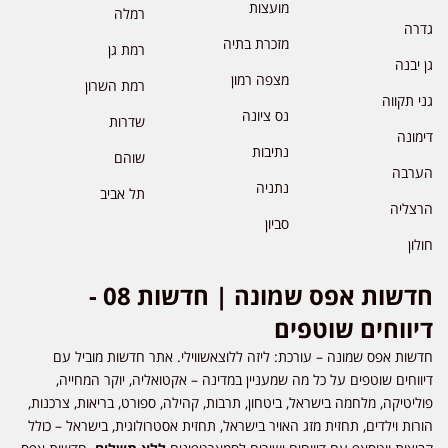
מועצות
רמלה
גדרה
מזכרת בתיה
רמת גן
גן יבנה
מצפה רמון
רמת השרון
גני תקווה
נס ציונה
שדרות
דימונה
נתיבות
שוהם
הערבה
נתניה
תל אביב
הרצליה
סביון
חולון
חדשות אפס שמונה | חדשות 08 -
דיווחים שוטפים
חדשות אפס שמונה – עורכת: ליזה ללוצאשווילי. אתר חדשות מוביל עם
דיווחים שוטפים על כל מה שמעניין במדינה – אקטואליה, יוקר המחייה,
פוליטיקה, מלחמה בישראל, ביטחון, תרבות, קהילה, ספורט, בריאות, צרכנות,
הורות וילדים, תחזית מזג האויר בישראל, תחזית אסטרולוגית, בישראל – כולל