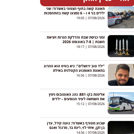
תאונה קשה בחוף הצפוני באשדוד: שני
ילדים בני 4 ו – 6 נפצעו קשה בהתהפכות
טרקטורון באגי
19:05
07/08/2026
זמני כניסת שבת והדלקת הנרות ויציאת
השבת | 7-8 באוגוסט 2026
18:17
07/08/2026
"ילד טוב ירושלים": גיא בטיט הוא ההרוג
בתאונת האופנוע הקטלנית באילת
16:56
07/08/2026
אלימות בקו 881: נהג האוטובוס ניפץ
את השמשה לעיני הנוסעים – ילדים
צרחו; הנהג הושעה
15:12
07/08/2026
שבוע מטורף באשדוד: נועה קירל, עדן
בן זקן, איתי לוי, רינת בר, מרגול ואגם
בוחבוט – והכניסה חופשית
14:56
07/08/2026