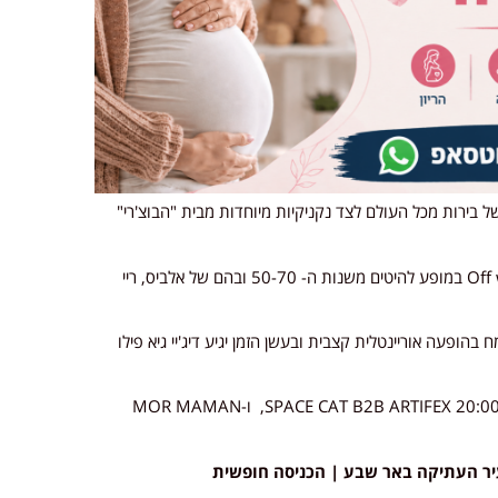
גוון ענק של בירות מכל העולם לצד נקניקיות מיוחדות מבית "הבוצ'רי"
במסעדת לולה תתקיים הופעה מלאה של להקת Off white במופע להיטים משנות ה- 50-70 ובהם של אלביס, ריי
הופעה אוריינטלית קצבית ובעשן הזמן יגיע דיג'יי גיא פילו
בחמישי 9 באוקטובר ברחבת המדרחוב יופיעו מהשעה 20:00 SPACE CAT B2B ARTIFEX, ו-MOR MAMAN