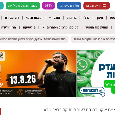
המייל האדום
מלחמה בישראל
08TV
קבוצות וואצפ פופולריות
שפט
חינוך
נדלן
בריאות
אוכל
תרבות ובילוי
דת ומסורת
תחזית מזג האוויר
קניונים ומרכזים מסחריים
פוליטיקה
הריון ולידה
הם אותרו בשני מקומות שונים
הם אותרו בשני מקומות שונים
כתב אישום באילת: אגרוף, בעיטה וניסיון להימלט מהשוטרים 
כתב אישום באילת: אגרוף, בעיטה וניסיון להימלט מהשוטרים 
א את אוקטוברפסט לעיר העתיקה בבאר שבע