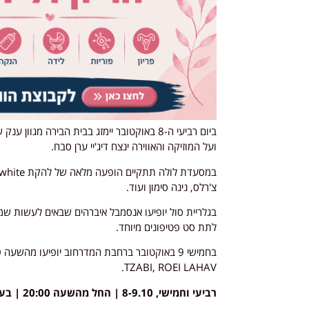
ביום רביעי ה-8 באוקטובר יימזג בבית הבירה מ
ועל המוזיקה והאווירה ינצח דיג'יי ערן סבח.
צ'רלס, נינה סימון ועוד.
בגלריית סול יופיעו אנסמבל איברהים שבאים לעשות שמח ב
לתת סט פטיפונים מיוחד.
TZABI, ROEI LAHAV.
רביעי וחמישי, 8-9.10 | החל מהשעה 20:00 | בעיר העתיקה באר שבע | הכניסה חופשית