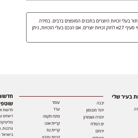
 בעלי זכויות היוצרים בתכנים המופצים ברבים. במידה
ופורסמה מדיה שבעליה אינו ידוע, השימוש נעשה לפי סעיף 27א לחוק זכויות יוצרים. אם הנכם בעלי הזכויות, ניתן
 בעיר שלי
עומר
שוטפי
יבנה
דה
ערד
חדשות אפ
יהוד מונוסון
דיווחים ש
פתח תקווה
יהודה ושומרון
פוליטיקה,
קריית אונו
ים המלח
צרכנות, ה
קריית גת
ירוחם
בישראל –
קריית עקרון
ירושלים