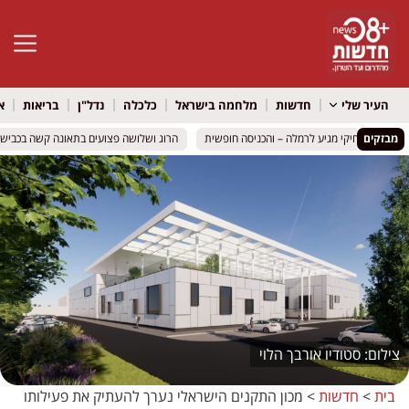
פתח סרגל 
העיר שלי
חדשות
מלחמה בישראל
כלכלה
נדל"ן
בריאות
א
מבזקים
רועיקי מצחיקי מגיע לרמלה – והכניסה חופשית
רועיקי מצחיקי מגיע לרמלה – והכניסה חופשית
הרוג ושלושה פצועים בתאונה קשה בכביש 316 סמוך למיתר: שני כלי רכב התהפכו
הרוג ושלושה פצועים בתאונה קשה בכביש 316 סמוך למיתר: שני כלי רכב התהפכו
סטודיו אורבך הלוי
בית
>
חדשות
>
מכון התקנים הישראלי נערך להעתיק את פעילותו