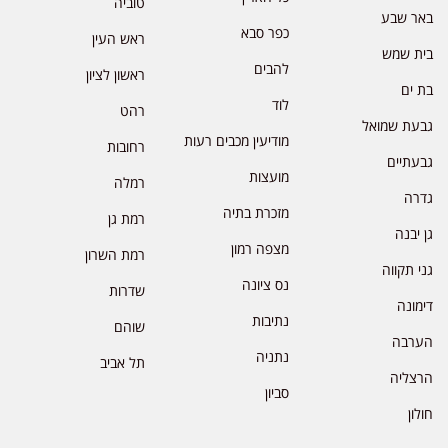
טוביה
באר שבע
כפר סבא
ראש העין
בית שמש
להבים
ראשון לציון
בת ים
לוד
רהט
גבעת שמואל
מודיעין מכבים רעות
רחובות
גבעתיים
מועצות
רמלה
גדרה
מזכרת בתיה
רמת גן
גן יבנה
מצפה רמון
רמת השרון
גני תקווה
נס ציונה
שדרות
דימונה
נתיבות
שוהם
הערבה
נתניה
תל אביב
הרצליה
סביון
חולון