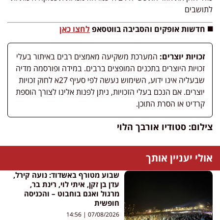
לתושבים
◼️ חדשות אופקים והסביבה בווטסאפ
לחצו כאן
זכויות יוצרים:
המערכת משקיעה מאמצים רבים באיתור בעלי
זכויות היוצרים בתכנים המופצים ברבים. במידה ופורסמה מדיה
שבעליה אינו ידוע, השימוש נעשה לפי סעיף 27א לחוק זכויות
יוצרים. אם הנכם בעלי הזכויות, ניתן לפנות אלינו לצורך הוספת
קרדיט או הסרת התוכן.
צילום: סטודיו אורבך הלוי
אולי יעניין אותך
שבוע מטורף באשדוד: נועה קירל,
עדן בן זקן, איתי לוי, רינת בר,
מרגול ואגם בוחבוט – והכניסה
חופשית
14:56
07/08/2026