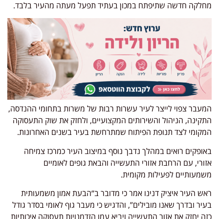
מחלקה חדשה שתיפתח במכון בעתיד תפעל מעתה מהעיר בלבד.
המעבר צפוי לייצר לעיר עשרות רבות של משרות בתחומי ההנדסה,
התקינה, הניהול והשירותים המקצועיים, ולחזק את שוק התעסוקה
המקומי לצד תנופת הפיתוח שמתרחשת בעיר בשנים האחרונות.
ב
אופקים
רואים במהלך נדבך נוסף במיצוב העיר כמרכז צמיחה
אזורי, עם הרחבת אזורי התעשייה והבאת גופים לאומיים
משמעותיים לפעילות מקומית.
ראש העיר איציק דנינו אמר כי מדובר ב“הבעת אמון משמעותית
בעיר ובדרך שאנו מובילים”, והדגיש כי מעבר גוף לאומי בסדר גודל
כזה יחזק את אזור התעשייה ויביא עמו הזדמנויות תעסוקה איכותיות