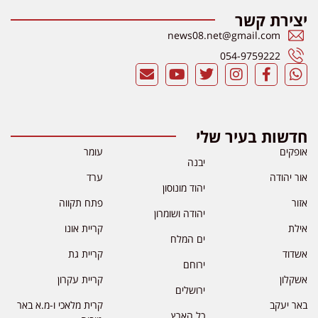
יצירת קשר
news08.net@gmail.com
054-9759222
חדשות בעיר שלי
אופקים
עומר
יבנה
אור יהודה
ערד
יהוד מונוסון
אזור
פתח תקווה
יהודה ושומרון
אילת
קריית אונו
ים המלח
אשדוד
קריית גת
ירוחם
אשקלון
קריית עקרון
ירושלים
באר יעקב
קרית מלאכי ו-מ.א באר
כל הארץ