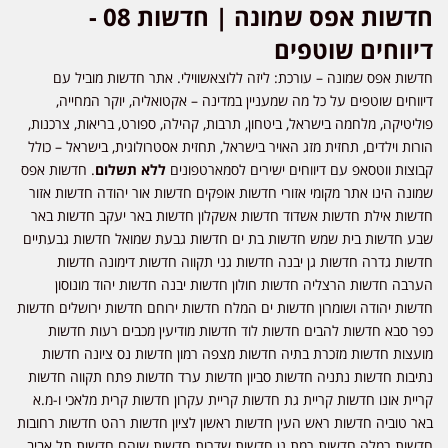
חדשות אפס שמונה | חדשות 08 -
דיווחים שוטפים
חדשות אפס שמונה – עורכת: ליזה ללוצאשווילי. אתר חדשות מוביל עם
דיווחים שוטפים על כל מה שמעניין במדינה – אקטואליה, יוקר המחייה,
פוליטיקה, מלחמה בישראל, ביטחון, תרבות, קהילה, ספורט, בריאות, צרכנות,
הורות וילדים, תחזית מזג האויר בישראל, תחזית אסטרולוגית, בישראל – כולל
קבוצות ווטסאפ עם דיווחים ישירים לסמארטפונים
ללא תשלום
. חדשות אפס
שמונה הינו אתר מקומי אזורי חדשות אופקים חדשות אור יהודה חדשות אזור
חדשות אילת חדשות אשדוד חדשות אשקלון חדשות באר יעקב חדשות באר
שבע חדשות בית שמש חדשות בת ים חדשות גבעת שמואל חדשות גבעתיים
חדשות גדרה חדשות גן יבנה חדשות גני תקווה חדשות דימונה חדשות
הערבה חדשות הרצליה חדשות חולון חדשות יבנה חדשות יהוד מונוסון
חדשות יהודה ושומרון חדשות ים המלח חדשות ירוחם חדשות ירושלים חדשות
כפר סבא חדשות להבים חדשות לוד חדשות מודיעין מכבים רעות חדשות
מועצות חדשות מזכרת בתיה חדשות מצפה רמון חדשות נס ציונה חדשות
נתיבות חדשות נתניה חדשות סביון חדשות ערד חדשות פתח תקווה חדשות
קריית אונו חדשות קריית גת חדשות קריית עקרון חדשות קרית מלאכי ו-מ.א
באר טוביה חדשות ראש העין חדשות ראשון לציון חדשות רהט חדשות רחובות
חדשות רמלה חדשות רמת גן חדשות שדרות חדשות שוהם חדשות תל אביב