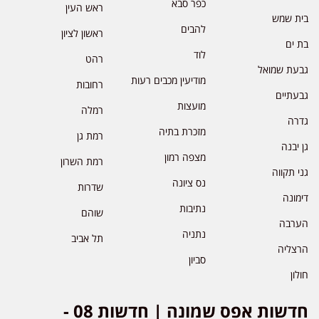
כפר סבא
ראש העין
בית שמש
להבים
ראשון לציון
בת ים
לוד
רהט
גבעת שמואל
מודיעין מכבים רעות
רחובות
גבעתיים
מועצות
רמלה
גדרה
מזכרת בתיה
רמת גן
גן יבנה
מצפה רמון
רמת השרון
גני תקווה
נס ציונה
שדרות
דימונה
נתיבות
שוהם
הערבה
נתניה
תל אביב
הרצליה
סביון
חולון
חדשות אפס שמונה | חדשות 08 -