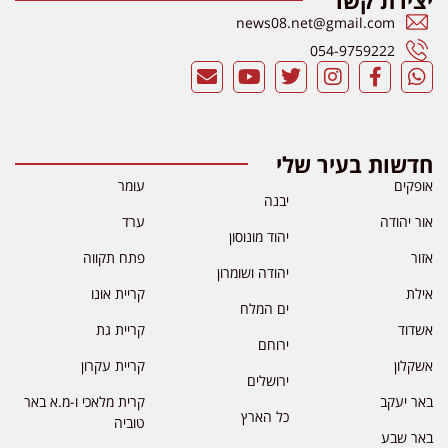
יצירת קשר
news08.net@gmail.com
054-9759222
חדשות בעיר שלי
אופקים
עומר
יבנה
אור יהודה
ערד
יהוד מונוסון
אזור
פתח תקווה
יהודה ושומרון
אילת
קריית אונו
ים המלח
אשדוד
קריית גת
ירוחם
אשקלון
קריית עקרון
ירושלים
באר יעקב
קרית מלאכי ו-מ.א באר
כל הארץ
טוביה
באר שבע