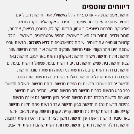
דיווחים שוטפים
חדשות אפס שמונה – עורכת: ליזה ללוצאשווילי. אתר חדשות מוביל עם
דיווחים שוטפים על כל מה שמעניין במדינה – אקטואליה, יוקר המחייה,
פוליטיקה, מלחמה בישראל, ביטחון, תרבות, קהילה, ספורט, בריאות, צרכנות,
הורות וילדים, תחזית מזג האויר בישראל, תחזית אסטרולוגית, בישראל – כולל
קבוצות ווטסאפ עם דיווחים ישירים לסמארטפונים
ללא תשלום
. חדשות אפס
שמונה הינו אתר מקומי אזורי חדשות אופקים חדשות אור יהודה חדשות אזור
חדשות אילת חדשות אשדוד חדשות אשקלון חדשות באר יעקב חדשות באר
שבע חדשות בית שמש חדשות בת ים חדשות גבעת שמואל חדשות גבעתיים
חדשות גדרה חדשות גן יבנה חדשות גני תקווה חדשות דימונה חדשות
הערבה חדשות הרצליה חדשות חולון חדשות יבנה חדשות יהוד מונוסון
חדשות יהודה ושומרון חדשות ים המלח חדשות ירוחם חדשות ירושלים חדשות
כפר סבא חדשות להבים חדשות לוד חדשות מודיעין מכבים רעות חדשות
מועצות חדשות מזכרת בתיה חדשות מצפה רמון חדשות נס ציונה חדשות
נתיבות חדשות נתניה חדשות סביון חדשות ערד חדשות פתח תקווה חדשות
קריית אונו חדשות קריית גת חדשות קריית עקרון חדשות קרית מלאכי ו-מ.א
באר טוביה חדשות ראש העין חדשות ראשון לציון חדשות רהט חדשות רחובות
חדשות רמלה חדשות רמת גן חדשות שדרות חדשות שוהם חדשות תל אביב