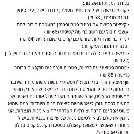
בגזרת המנות הראשונות:
• קונפי כרישה בשמן זית כתית מעולה, קרם כרישה, עלי טימין
וגבינת מנצ'גו ( 58 ₪)
• קציצות כרישה עם גבינת פטה ופרמזן במעטפת פירורי לחם
ועשבי תיבול עם רוטב כרישה קטיפתי (66 ₪ )
• מרק כרישה וירקות שורש עם קרוטוני שום ועירית (64 ₪ )
ו בגזרת המנות העיקריות:
• כרישה במילוי פילה בר ים אפוי בתנור ברוטב חמאת הדרים ויין לבן
(122 ₪)
• פסטה פטוציני עם כרישה, פטריות וערמונים מוקפצים ברוטב
כרישה ( 88 ₪ )
שף איציק מזרחי ברק מסר: "חיפשתי לעשות משהו מיוחד שיחבר
בין החורף והאביב והחלטתי לתת כבוד לכרישה שהוא ירק חורפי
ממשפחת הבצלים, אבל שאוהבים מאד לאכול אותו גם באביב שכן
מתאים לפסח ונותן לי אפשרויות ליצירת מנות מיוחדות. כמה שהוא
פשוט אבל עם הרבה יצירתיות הצלחתי להוציא מנות מנצחות. אני
מזמין את כולם לבוא ולטעום מנות שמשלבות טכניקות בישול
מיוחדות שאפשר למצוא רק אצלנו במסעדת קינגס קורט במלון
וולדורף אסטוריה".