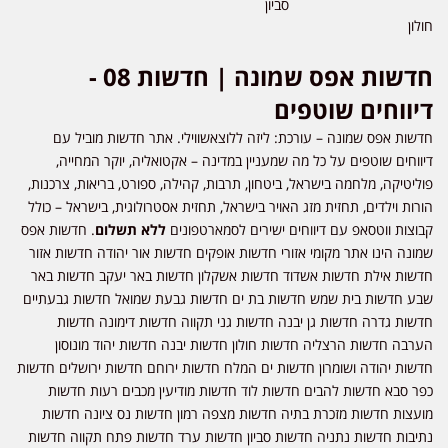
סביון
חולון
חדשות אפס שמונה | חדשות 08 -
דיווחים שוטפים
חדשות אפס שמונה – עורכת: ליזה ללוצאשווילי. אתר חדשות מוביל עם
דיווחים שוטפים על כל מה שמעניין במדינה – אקטואליה, יוקר המחייה,
פוליטיקה, מלחמה בישראל, ביטחון, תרבות, קהילה, ספורט, בריאות, צרכנות,
הורות וילדים, תחזית מזג האויר בישראל, תחזית אסטרולוגית, בישראל – כולל
קבוצות ווטסאפ עם דיווחים ישירים לסמארטפונים
ללא תשלום
. חדשות אפס
שמונה הינו אתר מקומי אזורי חדשות אופקים חדשות אור יהודה חדשות אזור
חדשות אילת חדשות אשדוד חדשות אשקלון חדשות באר יעקב חדשות באר
שבע חדשות בית שמש חדשות בת ים חדשות גבעת שמואל חדשות גבעתיים
חדשות גדרה חדשות גן יבנה חדשות גני תקווה חדשות דימונה חדשות
הערבה חדשות הרצליה חדשות חולון חדשות יבנה חדשות יהוד מונוסון
חדשות יהודה ושומרון חדשות ים המלח חדשות ירוחם חדשות ירושלים חדשות
כפר סבא חדשות להבים חדשות לוד חדשות מודיעין מכבים רעות חדשות
מועצות חדשות מזכרת בתיה חדשות מצפה רמון חדשות נס ציונה חדשות
נתיבות חדשות נתניה חדשות סביון חדשות ערד חדשות פתח תקווה חדשות