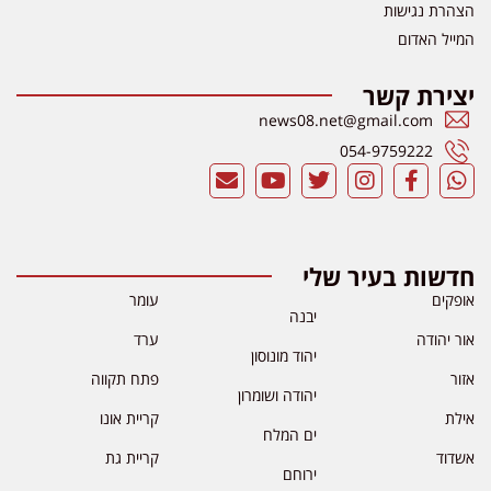
הצהרת נגישות
המייל האדום
יצירת קשר
news08.net@gmail.com
054-9759222
חדשות בעיר שלי
אופקים
עומר
יבנה
אור יהודה
ערד
יהוד מונוסון
אזור
פתח תקווה
יהודה ושומרון
אילת
קריית אונו
ים המלח
אשדוד
קריית גת
ירוחם