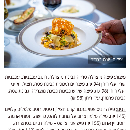
יונה ברודר
פיצות:
פיצה מוצרלה טרייה גבינת מוצרלה, רוטב עגבניות, עגבניות
שרי ועלי ריחן (94 ₪). פיצה ים תיכונית גבינת פטה, חציל, זוקיני
ועלי ריחן (98 ₪). פיצה שלוש גבינות גבינת מוצרלה, גבינת פטה,
גבינת פרמז'ן, עלי ריחן (98 ₪).
דגים:
פילה דניס אפוי בתנור קרם חציל, רטטוי, רוטב פלפלים קלויים
(145 ₪). פילה סלמון צרוב על מחבת לוהט, כרישה, תפוחי אדמה,
רוטב יין אדום (155 ₪) פיש אנד צ'יפס – פילה דג ים בטמפורה,
איולי שום, צ'יפס, סלט ירקות, כרובית כבושה, לימון (140 ₪). פילה