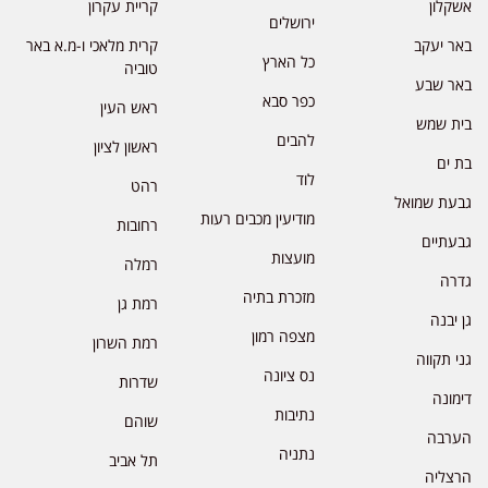
אשקלון
קריית עקרון
ירושלים
באר יעקב
קרית מלאכי ו-מ.א באר
כל הארץ
טוביה
באר שבע
כפר סבא
ראש העין
בית שמש
להבים
ראשון לציון
בת ים
לוד
רהט
גבעת שמואל
מודיעין מכבים רעות
רחובות
גבעתיים
מועצות
רמלה
גדרה
מזכרת בתיה
רמת גן
גן יבנה
מצפה רמון
רמת השרון
גני תקווה
נס ציונה
שדרות
דימונה
נתיבות
שוהם
הערבה
נתניה
תל אביב
הרצליה