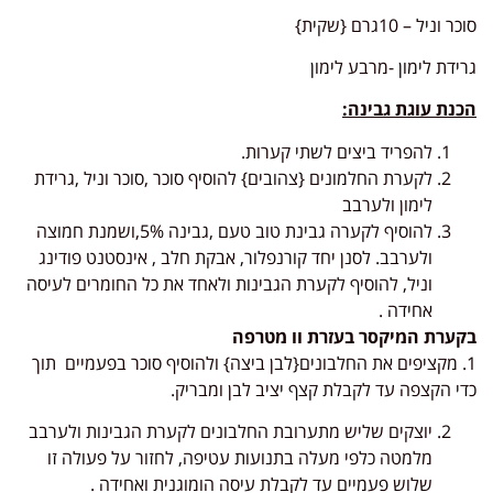
סוכר וניל – 10גרם {שקית}
גרידת לימון -מרבע לימון
הכנת עוגת גבינה
:
להפריד ביצים לשתי קערות.
לקערת החלמונים {צהובים} להוסיף סוכר ,סוכר וניל ,גרידת
לימון ולערבב
להוסיף לקערה גבינת טוב טעם ,גבינה 5%,ושמנת חמוצה
ולערבב. לסנן יחד קורנפלור, אבקת חלב , אינסטנט פודינג
וניל, להוסיף לקערת הגבינות ולאחד את כל החומרים לעיסה
אחידה .
בקערת המיקסר בעזרת וו מטרפה
1. מקציפים את החלבונים{לבן ביצה} ולהוסיף סוכר בפעמיים תוך
כדי הקצפה עד לקבלת קצף יציב לבן ומבריק.
יוצקים שליש מתערובת החלבונים לקערת הגבינות ולערבב
מלמטה כלפי מעלה בתנועות עטיפה, לחזור על פעולה זו
שלוש פעמיים עד לקבלת עיסה הומוגנית ואחידה .