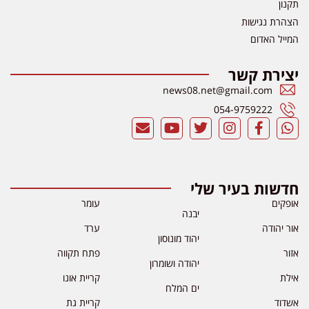
תקנון
הצהרת נגישות
המייל האדום
יצירת קשר
news08.net@gmail.com
054-9759222
חדשות בעיר שלי
אופקים
עומר
יבנה
אור יהודה
ערד
יהוד מונוסון
אזור
פתח תקווה
יהודה ושומרון
אילת
קריית אונו
ים המלח
אשדוד
קריית גת