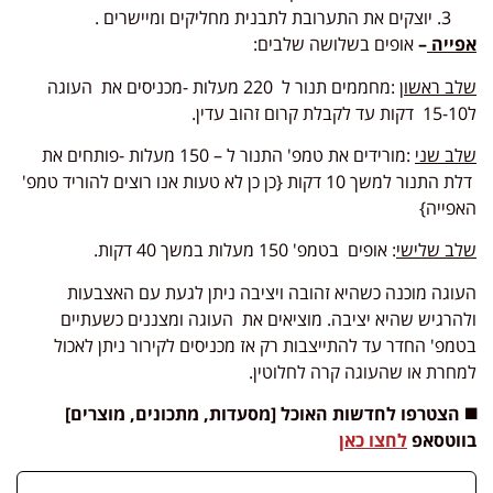
יוצקים את התערובת לתבנית מחליקים ומיישרים .
אפייה
–
אופים בשלושה שלבים:
שלב ראשון
:מחממים תנור ל 220 מעלות -מכניסים את העוגה
ל15-10 דקות עד לקבלת קרום זהוב עדין.
שלב שני
:מורידים את טמפ' התנור ל – 150 מעלות -פותחים את
דלת התנור למשך 10 דקות {כן כן לא טעות אנו רוצים להוריד טמפ'
האפייה}
שלב שלישי
: אופים בטמפ' 150 מעלות במשך 40 דקות.
העוגה מוכנה כשהיא זהובה ויציבה ניתן לגעת עם האצבעות
ולהרגיש שהיא יציבה. מוציאים את העוגה ומצננים כשעתיים
בטמפ' החדר עד להתייצבות רק אז מכניסים לקירור ניתן לאכול
למחרת או שהעוגה קרה לחלוטין.
◼️ הצטרפו לחדשות האוכל [מסעדות, מתכונים, מוצרים]
בווטסאפ
לחצו כאן