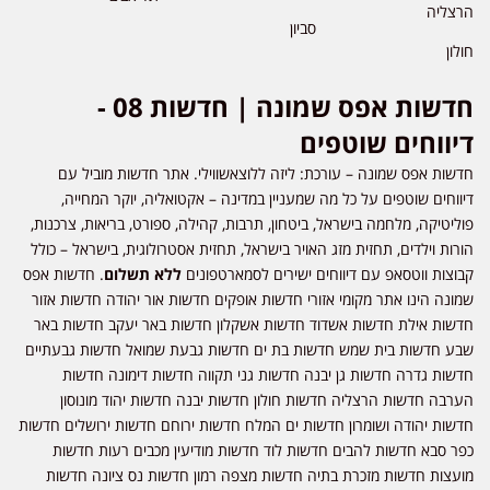
הרצליה
סביון
חולון
חדשות אפס שמונה | חדשות 08 -
דיווחים שוטפים
חדשות אפס שמונה – עורכת: ליזה ללוצאשווילי. אתר חדשות מוביל עם
דיווחים שוטפים על כל מה שמעניין במדינה – אקטואליה, יוקר המחייה,
פוליטיקה, מלחמה בישראל, ביטחון, תרבות, קהילה, ספורט, בריאות, צרכנות,
הורות וילדים, תחזית מזג האויר בישראל, תחזית אסטרולוגית, בישראל – כולל
קבוצות ווטסאפ עם דיווחים ישירים לסמארטפונים
ללא תשלום
. חדשות אפס
שמונה הינו אתר מקומי אזורי חדשות אופקים חדשות אור יהודה חדשות אזור
חדשות אילת חדשות אשדוד חדשות אשקלון חדשות באר יעקב חדשות באר
שבע חדשות בית שמש חדשות בת ים חדשות גבעת שמואל חדשות גבעתיים
חדשות גדרה חדשות גן יבנה חדשות גני תקווה חדשות דימונה חדשות
הערבה חדשות הרצליה חדשות חולון חדשות יבנה חדשות יהוד מונוסון
חדשות יהודה ושומרון חדשות ים המלח חדשות ירוחם חדשות ירושלים חדשות
כפר סבא חדשות להבים חדשות לוד חדשות מודיעין מכבים רעות חדשות
מועצות חדשות מזכרת בתיה חדשות מצפה רמון חדשות נס ציונה חדשות