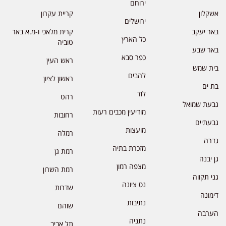
ירוחם
אשקלון
קריית עקרון
ירושלים
באר יעקב
קרית מלאכי ו-מ.א באר
כל הארץ
טוביה
באר שבע
כפר סבא
ראש העין
בית שמש
להבים
ראשון לציון
בת ים
לוד
רהט
גבעת שמואל
מודיעין מכבים רעות
רחובות
גבעתיים
מועצות
רמלה
גדרה
מזכרת בתיה
רמת גן
גן יבנה
מצפה רמון
רמת השרון
גני תקווה
נס ציונה
שדרות
דימונה
נתיבות
שוהם
הערבה
נתניה
תל אביב