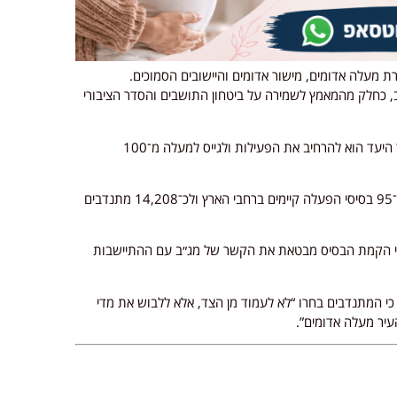
 מעלה אדומים, מישור אדומים והיישובים הסמוכים.
 כחלק מהמאמץ לשמירה על ביטחון התושבים והסדר הציבורי
עם הקמת הבסיס גויסו כ־20 מתנדבים ראשונים, כאשר היעד הוא להרחיב את הפעילות ולגייס למעלה מ־100
במשמר הגבול ציינו כי הבסיס במעלה אדומים מצטרף ל־95 בסיסי הפעלה קיימים ברחבי הארץ ולכ־14,208 מתנדבים
י הקמת הבסיס מבטאת את הקשר של מג״ב עם ההתיישבות
 כי המתנדבים בחרו “לא לעמוד מן הצד, אלא ללבוש את מדי
עיר מעלה אדומים”.