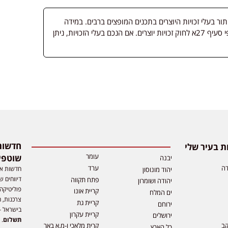
 בעלי זכויות היוצרים בתכנים המופצים ברבים. במידה
ופורסמה מדיה שבעליה אינו ידוע, השימוש נעשה לפי סעיף 27א לחוק זכויות יוצרים. אם הנכם בעלי הזכויות, ניתן
 בעיר שלי
עומר
שוטפי
יבנה
דה
ערד
חדשות אפ
יהוד מונוסון
דיווחים ש
פתח תקווה
יהודה ושומרון
פוליטיקה,
קריית אונו
ים המלח
צרכנות, ה
קריית גת
ירוחם
בישראל –
קריית עקרון
ירושלים
תשלום
. 
קב
קרית מלאכי ו-מ.א באר
כל הארץ