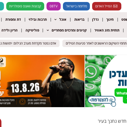
המייל האדום
מלחמה בישראל
08TV
קבוצות וואצפ פופולריות
שפט
חינוך
נדלן
בריאות
אוכל
תרבות ובילוי
דת ומסורת
תחזית מזג האוויר
קניונים ומרכזים מסחריים
פוליטיקה
הריון ולידה
י השיקום הראשונים לאחר פגיעות הטילים
י השיקום הראשונים לאחר פגיעות הטילים
אדם נפטר מקדחת מערב הנילוס: יתושות נגועות
אדם נפטר מקדחת מערב הנילוס: יתושות נגועות
חדש נחנך בעיר