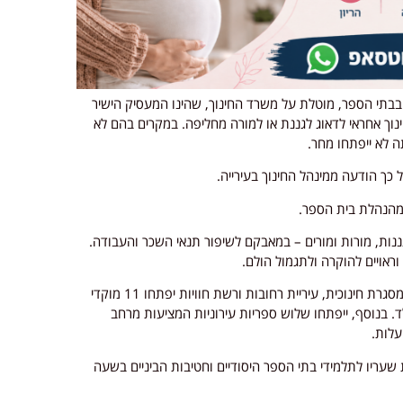
 ובבתי הספר, מוטלת על משרד החינוך, שהינו המעסיק הישיר
וך אחראי לדאוג לגננת או למורה מחליפה. במקרים בהם לא
ה לא ייפתחו מחר.
ל כך הודעה ממינהל החינוך בעירייה.
 מהנהלת בית הספר.
ננות, מורות ומורים – במאבקם לשיפור תנאי השכר והעבודה.
 וראויים להוקרה ולתגמול הולם.
במטרה לסייע להורים ולתלמידים שיישארו גם מחר ללא מסגרת חינוכית, עיריית רחובות ורשת חוויות יפתחו 11 מוקדי
ד. בנוסף, ייפתחו שלוש ספריות עירוניות המציעות מרחב
עלות.
 שעריו לתלמידי בתי הספר היסודיים וחטיבות הביניים בשעה