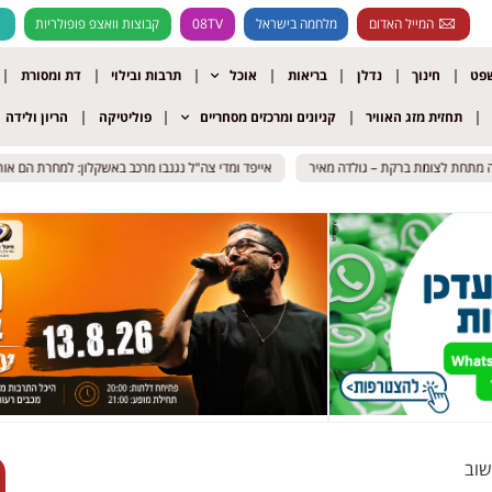
המייל האדום
מלחמה בישראל
08TV
קבוצות וואצפ פופולריות
שפט
חינוך
נדלן
בריאות
אוכל
תרבות ובילוי
דת ומסורת
תחזית מזג האוויר
קניונים ומרכזים מסחריים
פוליטיקה
הריון ולידה
ת לצומת ברקת – גולדה מאיר
ת לצומת ברקת – גולדה מאיר
אייפד ומדי צה"ל נגנבו מרכב באשקלון: למחרת הם אותרו ב
אייפד ומדי צה"ל נגנבו מרכב באשקלון: למחרת הם אותרו ב
שוב