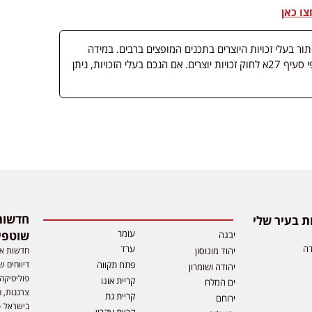
צו כאן
 בעלי זכויות היוצרים בתכנים המופצים ברבים. במידה
ופורסמה מדיה שבעליה אינו ידוע, השימוש נעשה לפי סעיף 27א לחוק זכויות יוצרים. אם הנכם בעלי הזכויות, ניתן
 בעיר שלי
עומר
שוטפי
יבנה
דה
ערד
חדשות אפ
יהוד מונוסון
דיווחים ש
פתח תקווה
יהודה ושומרון
פוליטיקה,
קריית אונו
ים המלח
צרכנות, ה
קריית גת
ירוחם
בישראל –