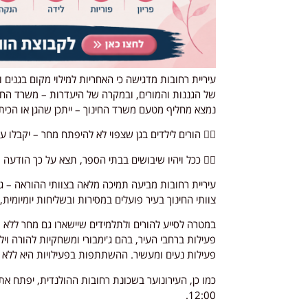
עיריית רחובות מדגישה כי האחריות למילוי מקום בגנים
של הגננות והמורים, ובמקרה של היעדרות – משרד החינ
נמצא מחליף מטעם משרד החינוך – ייתכן שהגן או הכית
👈🏼 הורים לילדים בגן שצפוי לא להיפתח מחר – יקבלו ע
👈🏼 ככל ויהיו שיבושים בבתי הספר, תצא על כך הודעה
עיריית רחובות מביעה תמיכה מלאה בצוותי ההוראה – ג
צוותי החינוך בעיר פועלים במסירות ובשליחות יומיומית,
פעילות ברחבי העיר, בהם ג'ימבורי ומשחקיות להורה ויל
פעילות נעים ומעשיר. ההשתתפות בפעילויות היא ללא 
כמו כן, העירונוער בשכונת רחובות ההולנדית, יפתח את
12:00.