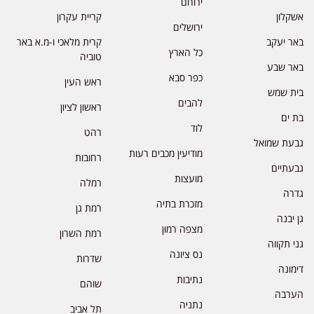
ירוחם
אשקלון
קריית עקרון
ירושלים
באר יעקב
קרית מלאכי ו-מ.א באר
כל הארץ
טוביה
באר שבע
כפר סבא
ראש העין
בית שמש
להבים
ראשון לציון
בת ים
לוד
רהט
גבעת שמואל
מודיעין מכבים רעות
רחובות
גבעתיים
מועצות
רמלה
גדרה
מזכרת בתיה
רמת גן
גן יבנה
מצפה רמון
רמת השרון
גני תקווה
נס ציונה
שדרות
דימונה
נתיבות
שוהם
הערבה
נתניה
תל אביב