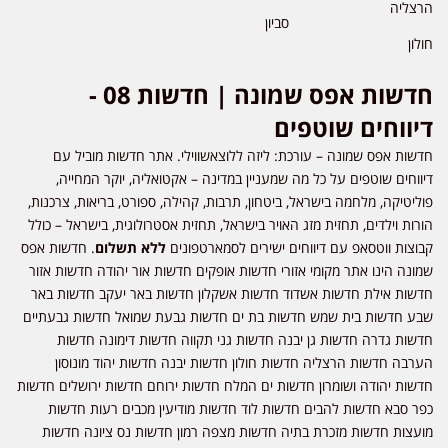
הרצליה
סביון
חולון
חדשות אפס שמונה | חדשות 08 -
דיווחים שוטפים
חדשות אפס שמונה – עורכת: ליזה ללוצאשווילי. אתר חדשות מוביל עם
דיווחים שוטפים על כל מה שמעניין במדינה – אקטואליה, יוקר המחייה,
פוליטיקה, מלחמה בישראל, ביטחון, תרבות, קהילה, ספורט, בריאות, צרכנות,
הורות וילדים, תחזית מזג האויר בישראל, תחזית אסטרולוגית, בישראל – כולל
קבוצות ווטסאפ עם דיווחים ישירים לסמארטפונים
ללא תשלום
. חדשות אפס
שמונה הינו אתר מקומי אזורי חדשות אופקים חדשות אור יהודה חדשות אזור
חדשות אילת חדשות אשדוד חדשות אשקלון חדשות באר יעקב חדשות באר
שבע חדשות בית שמש חדשות בת ים חדשות גבעת שמואל חדשות גבעתיים
חדשות גדרה חדשות גן יבנה חדשות גני תקווה חדשות דימונה חדשות
הערבה חדשות הרצליה חדשות חולון חדשות יבנה חדשות יהוד מונוסון
חדשות יהודה ושומרון חדשות ים המלח חדשות ירוחם חדשות ירושלים חדשות
כפר סבא חדשות להבים חדשות לוד חדשות מודיעין מכבים רעות חדשות
מועצות חדשות מזכרת בתיה חדשות מצפה רמון חדשות נס ציונה חדשות