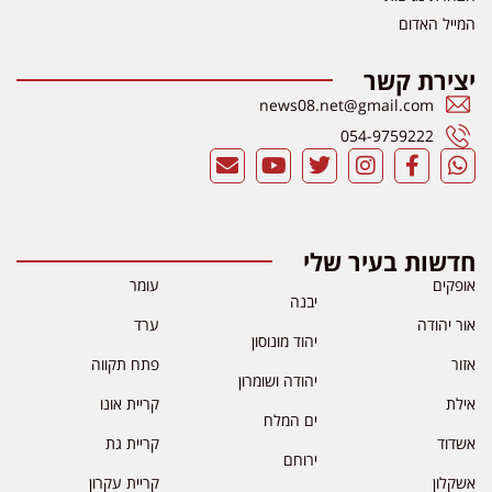
המייל האדום
יצירת קשר
news08.net@gmail.com
054-9759222
חדשות בעיר שלי
אופקים
עומר
יבנה
אור יהודה
ערד
יהוד מונוסון
אזור
פתח תקווה
יהודה ושומרון
אילת
קריית אונו
ים המלח
אשדוד
קריית גת
ירוחם
אשקלון
קריית עקרון