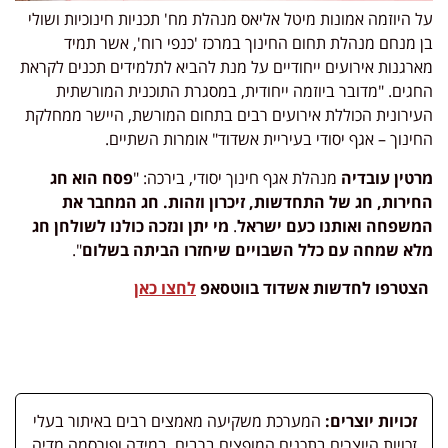
על היוזמה אמונות מיטל אליאס מנהלת מח' תכניות חינוכיות ושולי
בן מנחם מנהלת תחום החינוך במרכז 'כנפי רוח', אשר תמיד
מארגנות אירועים ייחודיים על מנת להביא לתלמידים תכנים לקראת
החגים. "מדובר ביוזמה ייחודית, במסגרת התוכנית המורשתית
העירונית הכוללת אירועים רבים בתחום המורשת, היישר ממחלקת
החינוך – אגף יסודי בעיריית אשדוד" אומרות השתיים.
מרטין עובדיה
מנהלת אגף חינוך יסודי, בירכה: "
פסח הוא חג
החירות, חג של התחדשות, זיכרון וזהות. חג המחבר את
המשפחה ואותנו כעם ישראל
.
מי יתן ונזכה כולנו לשולחן חג
מלא שמחה עם כלל השבויים שיחזרו הביתה בשלום
".
הצטרפו לחדשות
אשדוד בווטסאפ
לחצו כאן
זכויות יוצרים:
המערכת משקיעה מאמצים רבים באיתור בעלי
זכויות היוצרים בתכנים המופצים ברבים. במידה ופורסמה מדיה