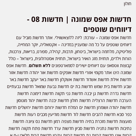
חולון
חדשות אפס שמונה | חדשות 08 -
דיווחים שוטפים
חדשות אפס שמונה – עורכת: ליזה ללוצאשווילי. אתר חדשות מוביל עם
דיווחים שוטפים על כל מה שמעניין במדינה – אקטואליה, יוקר המחייה,
פוליטיקה, מלחמה בישראל, ביטחון, תרבות, קהילה, ספורט, בריאות, צרכנות,
הורות וילדים, תחזית מזג האויר בישראל, תחזית אסטרולוגית, בישראל – כולל
קבוצות ווטסאפ עם דיווחים ישירים לסמארטפונים
ללא תשלום
. חדשות אפס
שמונה הינו אתר מקומי אזורי חדשות אופקים חדשות אור יהודה חדשות אזור
חדשות אילת חדשות אשדוד חדשות אשקלון חדשות באר יעקב חדשות באר
שבע חדשות בית שמש חדשות בת ים חדשות גבעת שמואל חדשות גבעתיים
חדשות גדרה חדשות גן יבנה חדשות גני תקווה חדשות דימונה חדשות
הערבה חדשות הרצליה חדשות חולון חדשות יבנה חדשות יהוד מונוסון
חדשות יהודה ושומרון חדשות ים המלח חדשות ירוחם חדשות ירושלים חדשות
כפר סבא חדשות להבים חדשות לוד חדשות מודיעין מכבים רעות חדשות
מועצות חדשות מזכרת בתיה חדשות מצפה רמון חדשות נס ציונה חדשות
נתיבות חדשות נתניה חדשות סביון חדשות ערד חדשות פתח תקווה חדשות
קריית אונו חדשות קריית גת חדשות קריית עקרון חדשות קרית מלאכי ו-מ.א