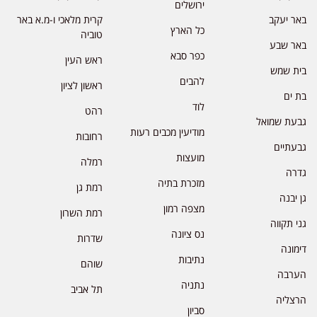
ירושלים
באר יעקב
קרית מלאכי ו-מ.א באר
כל הארץ
טוביה
באר שבע
כפר סבא
ראש העין
בית שמש
להבים
ראשון לציון
בת ים
לוד
רהט
גבעת שמואל
מודיעין מכבים רעות
רחובות
גבעתיים
מועצות
רמלה
גדרה
מזכרת בתיה
רמת גן
גן יבנה
מצפה רמון
רמת השרון
גני תקווה
נס ציונה
שדרות
דימונה
נתיבות
שוהם
הערבה
נתניה
תל אביב
הרצליה
סביון