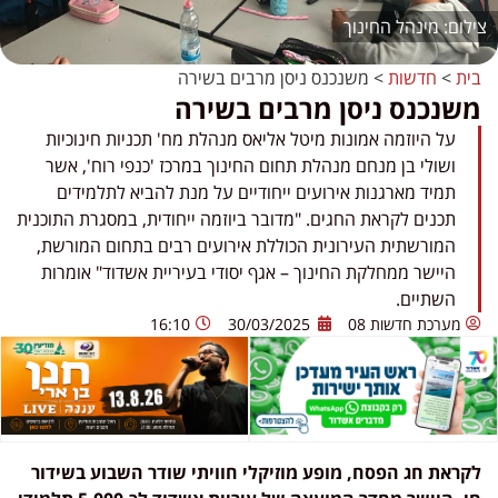
מינהל החינוך
בית
>
חדשות
>
משנכנס ניסן מרבים בשירה
משנכנס ניסן מרבים בשירה
על היוזמה אמונות מיטל אליאס מנהלת מח' תכניות חינוכיות
ושולי בן מנחם מנהלת תחום החינוך במרכז 'כנפי רוח', אשר
תמיד מארגנות אירועים ייחודיים על מנת להביא לתלמידים
תכנים לקראת החגים. "מדובר ביוזמה ייחודית, במסגרת התוכנית
המורשתית העירונית הכוללת אירועים רבים בתחום המורשת,
היישר ממחלקת החינוך – אגף יסודי בעיריית אשדוד" אומרות
השתיים.
מערכת חדשות 08
30/03/2025
16:10
לקראת חג הפסח, מופע מוזיקלי חוויתי שודר השבוע בשידור