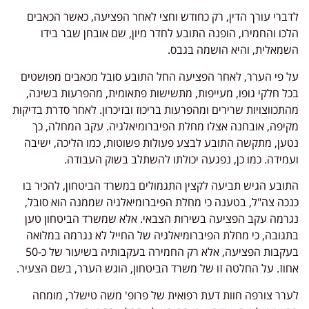
לדברי עורך הדין, רק כחודש וחצי לאחר הפציעה, כאשר הכאבים
הלכו והחמירו, הופנה התובע לחדר מיון, שם אובחן שבר בידו
השמאלית, והיא הושמה בגבס.
על פי הערר, לאחר הפציעה החל התובע סובל מכאבים מפושטים
בכל חלקי גופו, מעייפות, מתשישות פתאומית, מהפרעות בשינה,
מהתכווצויות שרירים ומהפרעות בריכוז ובזיכרון. לאחר סדרת בדיקות
מקיפה, אובחנה אצלו מחלת הפיברומיאלגיה. עקב המחלה, כך
נטען, מתקשה התובע לבצע פעולות פשוטות, כמו הליכה, ישיבה
ועמידה. כמו כן, נפגעה יכולתו להשתלב בשוק העבודה.
התובע הגיש תביעה לקצין התגמולים במשרד הביטחון, להכיר בו
כנכה צה"ל, בטענה כי מחלת הפיברומיאלגיה שממנה הוא סובל,
נגרמה עקב הפציעה בשירות הצבאי. אלא שמשרד הביטחון טען
בתגובה, כי מחלת הפיברומיאלגיה של החייל לא נגרמה במלואה
בעקבות הפציעה, אלא רק החמירה בעקבותיה בשיעור של כ-50
אחוז. על החלטה זו של משרד הביטחון, הוגש הערר, בשם הצעיר.
לערר צורפה חוות דעת רפואית של פרופ' משה טישלר, מומחה