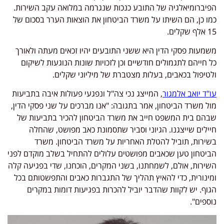
הפיברומיאלגיה של התובע כנכות שנגרמה במלואה עקב השירות.
כמו כן, הם השיתו על משרד הביטחון את הוצאות הערר בסכום של
15 אלף שקלים.
משמעות פסקי הדין היא ששני התובעים יהיו זכאים מעתה ולאורך
כל חייהם לתגמולים חודשיים וכן לזכויות שונות הנוגעות לשיקום
ולטיפול בכאבים, בעלות מצטברת של מיליוני שקלים.
עו"ד יואב אלמגור
, המייצג נכי צה"ל ונפגעי פעולות איבה בתביעות
מול משרד הביטחון, אמר בתגובה: "אנו מברכים על שני פסקי הדין,
שבהם בית המשפט חייב את משרד הביטחון להכיר בתביעות של
חיילים שייצגנו. הגיוני וסביר שתסמונת כאב מפושט, שהחלה
בשירות, תוביל להטלת האחריות על משרד הביטחון. משרד
הביטחון טען שכאבים מפושטים עלולים להתחיל בשלב מוקדם לפני
השירות, אולם, לשמחתנו, בשני המקרים, הוכחנו, שדי בפגיעה קלה
ומינורית, כדי להאיץ תהליך של התגברות כאבים והתפשטותם בכל
הגוף. יש לקוות שהדבר יוביל להכרות בפגיעות דומות במקרים
נוספים".