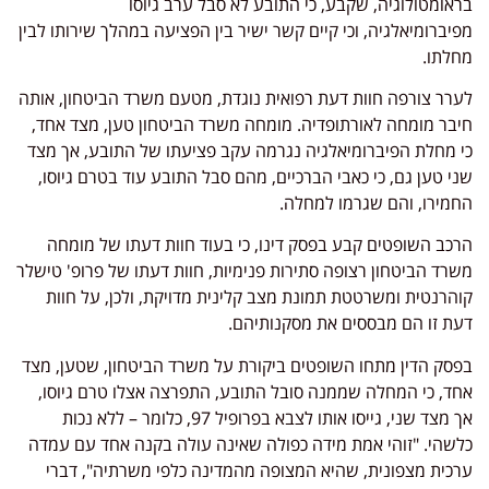
בראומטולוגיה, שקבע, כי התובע לא סבל ערב גיוסו
מפיברומיאלגיה, וכי קיים קשר ישיר בין הפציעה במהלך שירותו לבין
מחלתו.
לערר צורפה חוות דעת רפואית נוגדת, מטעם משרד הביטחון, אותה
חיבר מומחה לאורתופדיה. מומחה משרד הביטחון טען, מצד אחד,
כי מחלת הפיברומיאלגיה נגרמה עקב פציעתו של התובע, אך מצד
שני טען גם, כי כאבי הברכיים, מהם סבל התובע עוד בטרם גיוסו,
החמירו, והם שגרמו למחלה.
הרכב השופטים קבע בפסק דינו, כי בעוד חוות דעתו של מומחה
משרד הביטחון רצופה סתירות פנימיות, חוות דעתו של פרופ' טישלר
קוהרנטית ומשרטטת תמונת מצב קלינית מדויקת, ולכן, על חוות
דעת זו הם מבססים את מסקנותיהם.
בפסק הדין מתחו השופטים ביקורת על משרד הביטחון, שטען, מצד
אחד, כי המחלה שממנה סובל התובע, התפרצה אצלו טרם גיוסו,
אך מצד שני, גייסו אותו לצבא בפרופיל 97, כלומר – ללא נכות
כלשהי. "זוהי אמת מידה כפולה שאינה עולה בקנה אחד עם עמדה
ערכית מצפונית, שהיא המצופה מהמדינה כלפי משרתיה", דברי