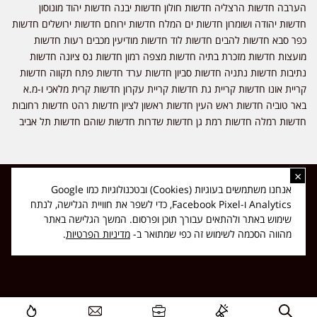
הערבה חדשות הרצליה חדשות חולון חדשות יבנה חדשות יהוד מונוסון
חדשות יהודה ושומרון חדשות ים המלח חדשות ירוחם חדשות ירושלים חדשות
כפר סבא חדשות להבים חדשות לוד חדשות מודיעין מכבים רעות חדשות
מועצות חדשות מזכרת בתיה חדשות מצפה רמון חדשות נס ציונה חדשות
נתיבות חדשות נתניה חדשות סביון חדשות ערד חדשות פתח תקווה חדשות
קריית אונו חדשות קריית גת חדשות קריית עקרון חדשות קרית מלאכי ו-מ.א
באר טוביה חדשות ראש העין חדשות ראשון לציון חדשות רהט חדשות רחובות
חדשות רמלה חדשות רמת גן חדשות שדרות חדשות שוהם חדשות תל אביב
×
כל הזכויות שמורות ל-ליזה ללוצאשווילי - חדשות אפס שמונה - דיווחים בזמן
אנחנו משתמשים בעוגיות (Cookies) ובטכנולוגיות כמו Google
אמת, נוסד בשנת 2019 | טל' לפרסומים 054-9759222 מייל מערכת
Analytics ו-Facebook Pixel, כדי לשפר את חוויית הגלישה, לנתח
news08.net@gmail.com
שימוש באתר ולהתאים עבורך תוכן ופרסום. המשך הגלישה באתר
❤
Made with
by
DIGITA
מהווה הסכמה לשימוש זה כפי שמתואר ב-
מדיניות הפרטיות
.