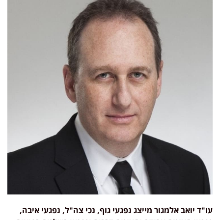
עו"ד
יואב אלמגור
מייצג נפגעי גוף, נכי
צה
"
ל, נפגעי איבה,