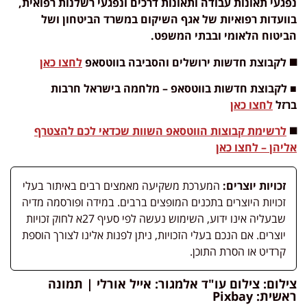
נפגעי תאונות עבודה ותאונות דרכים ונפגעי רשלנות רפואית,
בוועדות רפואיות של אגף השיקום במשרד הביטחון ושל
הביטוח הלאומי ובבתי המשפט.
◼️ לקבוצת חדשות ירושלים והסביבה בווטסאפ
לחצו כאן
■ לקבוצת חדשות בווטסאפ – מלחמה בישראל חרבות
ברזל
לחצו כאן
◼️
לרשימת קבוצות הווטסאפ השוות שכדאי לכם להצטרף
אליהן – לחצו כאן
זכויות יוצרים:
המערכת משקיעה מאמצים רבים באיתור בעלי
זכויות היוצרים בתכנים המופצים ברבים. במידה ופורסמה מדיה
שבעליה אינו ידוע, השימוש נעשה לפי סעיף 27א לחוק זכויות
יוצרים. אם הנכם בעלי הזכויות, ניתן לפנות אלינו לצורך הוספת
קרדיט או הסרת התוכן.
צילום: צילום עו"ד אלמגור: אייל אורלי | תמונה
ראשית: Pixbay