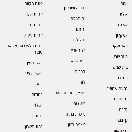
אזור
פתח תקווה
יהודה ושומרון
אילת
קריית אונו
ים המלח
אשדוד
קריית גת
ירוחם
אשקלון
קריית עקרון
ירושלים
באר יעקב
קרית מלאכי ו-מ.א באר
כל הארץ
טוביה
באר שבע
כפר סבא
ראש העין
בית שמש
להבים
ראשון לציון
בת ים
לוד
רהט
גבעת שמואל
מודיעין מכבים רעות
רחובות
גבעתיים
מועצות
רמלה
גדרה
מזכרת בתיה
רמת גן
גן יבנה
מצפה רמון
רמת השרון
גני תקווה