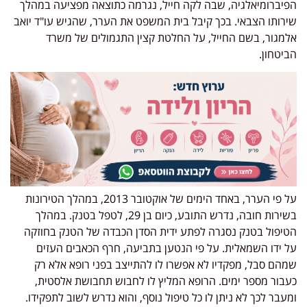
הפיברומיאלגיה, שבה לקה חייל, נגרמה כתוצאה מפציעה במהלך
שירותו הצבאי. בכך קיבל בית המשפט את הערר, שהגיש עו"ד יואב
אלמגור, בשם החייל, על החלטת קצין התגמולים של משרד
הביטחון.
על פי הערר, באחד הימים של אוקטובר 2013, במהלך הטירונות
בשירות חובה, נדרש התובע, כיום בן 29, לטפל בטנק. במהלך
הטיפול בטנק נסגרה לפתע ידית הסדן הכבדה של הטנק בחוזקה
על ידו השמאלית. על פי הנטען בתביעה, חרף הכאבים העזים
שמהם סבל, מפקדיו לא אפשרו לו להתייצב בפני רופא אלא רק
כעבור מספר ימים. הרופא המליץ לו לחבוש תחבושת אלסטית,
ומעבר לכך לא ניתן לו כל טיפול נוסף, והוא נדרש לשוב לתפקידו.