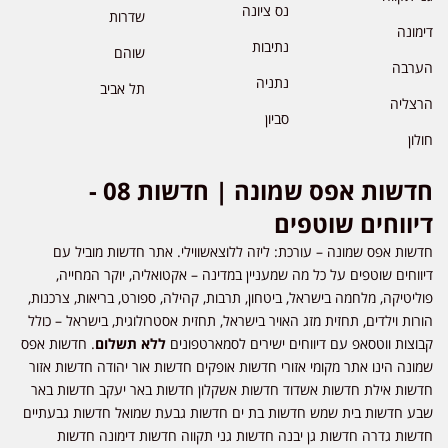
נס ציונה
שדרות
דימונה
נתיבות
שוהם
הערבה
נתניה
תל אביב
הרצליה
סביון
חולון
חדשות אפס שמונה | חדשות 08 -
דיווחים שוטפים
חדשות אפס שמונה – עורכת: ליזה ללוצאשווילי. אתר חדשות מוביל עם
דיווחים שוטפים על כל מה שמעניין במדינה – אקטואליה, יוקר המחייה,
פוליטיקה, מלחמה בישראל, ביטחון, תרבות, קהילה, ספורט, בריאות, צרכנות,
הורות וילדים, תחזית מזג האויר בישראל, תחזית אסטרולוגית, בישראל – כולל
קבוצות ווטסאפ עם דיווחים ישירים לסמארטפונים
ללא תשלום
. חדשות אפס
שמונה הינו אתר מקומי אזורי חדשות אופקים חדשות אור יהודה חדשות אזור
חדשות אילת חדשות אשדוד חדשות אשקלון חדשות באר יעקב חדשות באר
שבע חדשות בית שמש חדשות בת ים חדשות גבעת שמואל חדשות גבעתיים
חדשות גדרה חדשות גן יבנה חדשות גני תקווה חדשות דימונה חדשות