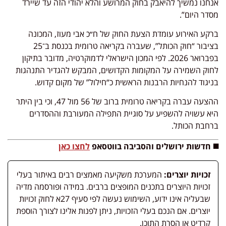
אנחנו נמשיך להיאבק בחוק המרושע והלא יהודי הזה עד שיירד
מסדר היום”.
ברקע האירוע עומדת הצעת החוק של ח״כ אבי מעוז, המכונה
בציבור “חוק הכותל”, שעברה בקריאה טרומית בכנסת ב־25
בפברואר 2026. לפי המכון הישראלי לדמוקרטיה, מדובר בתיקון
לחוק השמירה על המקומות הקדושים, המבקש להגדיר התנהגות
בניגוד להנחיות הרבנות הראשית כ“חילול” של מקום קדוש.
ההצעה עברה בקריאה טרומית ברוב של 56 מול 47, וכי בין היתר
היא עשויה להשפיע על סוגיית התפילה המעורבת וההסדרים
ברחבת הכותל.
◼️ חדשות ירושלים והסביבה בווטסאפ
לחצו כאן
זכויות יוצרים:
המערכת משקיעה מאמצים רבים באיתור בעלי
זכויות היוצרים בתכנים המופצים ברבים. במידה ופורסמה מדיה
שבעליה אינו ידוע, השימוש נעשה לפי סעיף 27א לחוק זכויות
יוצרים. אם הנכם בעלי הזכויות, ניתן לפנות אלינו לצורך הוספת
קרדיט או הסרת התוכן.