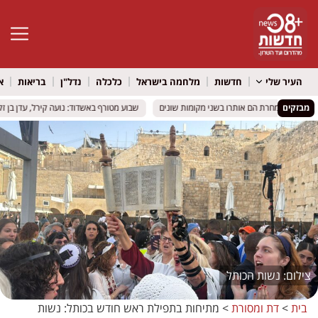
פתח סרגל 
העיר שלי
חדשות
מלחמה בישראל
כלכלה
נדל"ן
בריאות
א
מבזקים
אשקלון: למחרת הם אותרו בשני מקומות שונים
אשקלון: למחרת הם אותרו בשני מקומות שונים
שבוע מטורף באשדוד: נועה קירל, עדן בן זקן, א
שבוע מטורף באשדוד: נועה קירל, עדן בן זקן, א
נשות הכותל
בית
>
דת ומסורת
>
מתיחות בתפילת ראש חודש בכותל: נשות