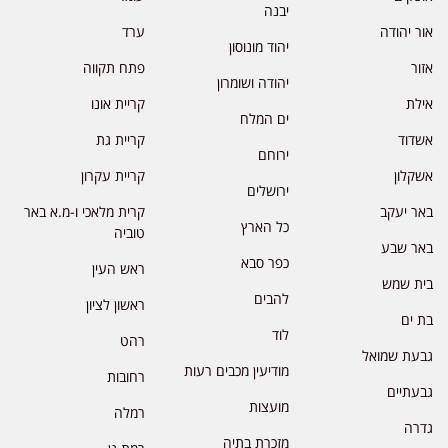
יבנה
אור יהודה
ערד
יהוד מונוסון
אזור
פתח תקווה
יהודה ושומרון
אילת
קריית אונו
ים המלח
אשדוד
קריית גת
ירוחם
אשקלון
קריית עקרון
ירושלים
באר יעקב
קרית מלאכי ו-מ.א באר
כל הארץ
טוביה
באר שבע
כפר סבא
ראש העין
בית שמש
להבים
ראשון לציון
בת ים
לוד
רהט
גבעת שמואל
מודיעין מכבים רעות
רחובות
גבעתיים
מועצות
רמלה
גדרה
מזכרת בתיה