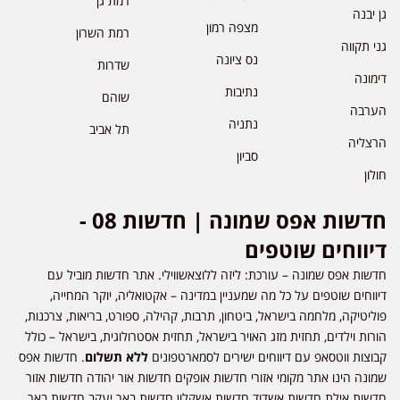
רמת גן
גן יבנה
מצפה רמון
רמת השרון
גני תקווה
נס ציונה
שדרות
דימונה
נתיבות
שוהם
הערבה
נתניה
תל אביב
הרצליה
סביון
חולון
חדשות אפס שמונה | חדשות 08 -
דיווחים שוטפים
חדשות אפס שמונה – עורכת: ליזה ללוצאשווילי. אתר חדשות מוביל עם
דיווחים שוטפים על כל מה שמעניין במדינה – אקטואליה, יוקר המחייה,
פוליטיקה, מלחמה בישראל, ביטחון, תרבות, קהילה, ספורט, בריאות, צרכנות,
הורות וילדים, תחזית מזג האויר בישראל, תחזית אסטרולוגית, בישראל – כולל
קבוצות ווטסאפ עם דיווחים ישירים לסמארטפונים
ללא תשלום
. חדשות אפס
שמונה הינו אתר מקומי אזורי חדשות אופקים חדשות אור יהודה חדשות אזור
חדשות אילת חדשות אשדוד חדשות אשקלון חדשות באר יעקב חדשות באר