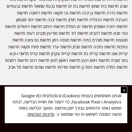
שבע חדשות בית שמש חדשות בת ים חדשות גבעת שמואל חדשות גבעתיים
חדשות גדרה חדשות גן יבנה חדשות גני תקווה חדשות דימונה חדשות
הערבה חדשות הרצליה חדשות חולון חדשות יבנה חדשות יהוד מונוסון
חדשות יהודה ושומרון חדשות ים המלח חדשות ירוחם חדשות ירושלים חדשות
כפר סבא חדשות להבים חדשות לוד חדשות מודיעין מכבים רעות חדשות
מועצות חדשות מזכרת בתיה חדשות מצפה רמון חדשות נס ציונה חדשות
נתיבות חדשות נתניה חדשות סביון חדשות ערד חדשות פתח תקווה חדשות
קריית אונו חדשות קריית גת חדשות קריית עקרון חדשות קרית מלאכי ו-מ.א
באר טוביה חדשות ראש העין חדשות ראשון לציון חדשות רהט חדשות רחובות
חדשות רמלה חדשות רמת גן חדשות שדרות חדשות שוהם חדשות תל אביב
×
כל הזכויות שמורות ל-ליזה ללוצאשווילי - חדשות אפס שמונה - דיווחים בזמן
אנחנו משתמשים בעוגיות (Cookies) ובטכנולוגיות כמו Google
אמת, נוסד בשנת 2019 | טל' לפרסומים 054-9759222 מייל מערכת
Analytics ו-Facebook Pixel, כדי לשפר את חוויית הגלישה, לנתח
news08.net@gmail.com
שימוש באתר ולהתאים עבורך תוכן ופרסום. המשך הגלישה באתר
❤
Made with
by
DIGITA
מהווה הסכמה לשימוש זה כפי שמתואר ב-
מדיניות הפרטיות
.