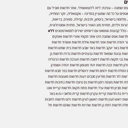
ם
ס שמונה – עורכת: ליזה ללוצאשווילי. אתר חדשות מוביל עם
וטפים על כל מה שמעניין במדינה – אקטואליה, יוקר המחייה,
 מלחמה בישראל, ביטחון, תרבות, קהילה, ספורט, בריאות,
ורות וילדים, תחזית מזג האויר בישראל, תחזית אסטרולוגית,
 כולל קבוצות ווטסאפ עם דיווחים ישירים לסמארטפונים
ללא
חדשות אפס שמונה הינו אתר מקומי אזורי חדשות אופקים
ר יהודה חדשות אזור חדשות אילת חדשות אשדוד חדשות
דשות באר יעקב חדשות באר שבע חדשות בית שמש חדשות
שות גבעת שמואל חדשות גבעתיים חדשות גדרה חדשות גן
ות גני תקווה חדשות דימונה חדשות הערבה חדשות הרצליה
ון חדשות יבנה חדשות יהוד מונוסון חדשות יהודה ושומרון
 המלח חדשות ירוחם חדשות ירושלים חדשות כפר סבא חדשות
שות לוד חדשות מודיעין מכבים רעות חדשות מועצות חדשות
יה חדשות מצפה רמון חדשות נס ציונה חדשות נתיבות חדשות
שות סביון חדשות ערד חדשות פתח תקווה חדשות קריית אונו
יית גת חדשות קריית עקרון חדשות קרית מלאכי ו-מ.א באר
שות ראש העין חדשות ראשון לציון חדשות רהט חדשות רחובות
לה חדשות רמת גן חדשות שדרות חדשות שוהם חדשות תל