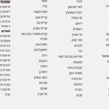
עומר
שוטפי
יבנה
דה
ערד
חדשות אפ
יהוד מונוסון
דיווחים ש
פתח תקווה
יהודה ושומרון
פוליטיקה,
קריית אונו
ים המלח
צרכנות, ה
קריית גת
ירוחם
בישראל –
קריית עקרון
ירושלים
תשלום
. 
קב
קרית מלאכי ו-מ.א באר
כל הארץ
חדשות או
טוביה
ע
כפר סבא
אשקלון ח
ראש העין
ש
להבים
בת ים חד
ראשון לציון
יבנה חדש
לוד
רהט
חדשות חול
מואל
מודיעין מכבים רעות
חדשות ים
רחובות
ם
מועצות
להבים חד
רמלה
מזכרת בתיה
מזכרת בת
רמת גן
מצפה רמון
נתניה חד
רמת השרון
וה
נס ציונה
חדשות קר
שדרות
נתיבות
טוביה חד
שוהם
חדשות רמ
נתניה
תל אביב
אביב
סביון