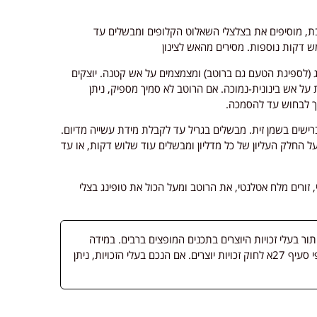
ת, מוסיפים את בצלצלי השאלוט הקלופים ומבשלים עד
 דקות נוספות. מסירים מהאש לצינון
ג (לספיגת הטעם גם ברוטב) ומצמצמים על אש קטנה. יוצקים
מערבבים, מביאים לרתיחה ומבשלים 15 דקות על אש בינונית-נמוכה. אם הרוטב לא סמיך מספיק, ניתן
ך לבחוש עד להסמכה.
רישים בשמן זית. מבשלים בגריל עד לקבלת מידת עשייה מדיום.
על החלק העליון של כל מדליון ומבשלים עוד שלוש דקות, או עד
 זורים מלח אטלנטי, את הרוטב ומעל הכול את טופינג בצלי
 בעלי זכויות היוצרים בתכנים המופצים ברבים. במידה
ופורסמה מדיה שבעליה אינו ידוע, השימוש נעשה לפי סעיף 27א לחוק זכויות יוצרים. אם הנכם בעלי הזכויות, ניתן