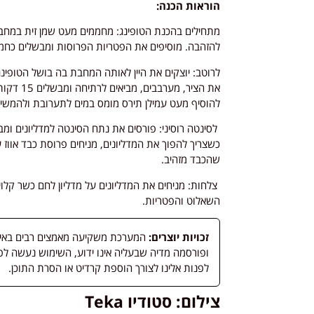
הוראות הכנה:
מתחילים בהכנת הטופינג: מחממים מעט שמן זית במחב
להזהבה. מוסיפים את הפטריות הפרוסות ומבשלים כחמש
לרוטב: יוצקים את היין לאותה המחבת בה בושל הטופינ
את הציר, 
להוסיף מעט עמילן תירס מומס במים לתערובת ולהמשי
לסינטה רוסיני: פורסים את נתח הסינטה למדליונים ומב
כשצריך להפוך את המדליונים, מניחים פרוסת כבד אווז 
שהכבד מזהיב.
צלחות: מניחים את המדליונים על מדליון לחם כשר קלוי,
השאלוט והפטריות.
זכויות יוצרים:
המערכת משקיעה מאמצים רבים באיתור
לפנות אלינו לצורך הוספת קרדיט או הסרת התוכן.
צילום: סטודיו Teka