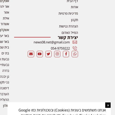
דף הבית
אופקים
אור יהו
אודות
אזור
מדיניות פרטיות
אילת
תקנון
אשדוד
הצהרת נגישות
אשקלון
המייל האדום
באר יע
יצירת קשר
באר שב
news08.net@gmail.com
בית שמ
054-9759222
בת ים
גבעת ש
גבעתיי
גדרה
גן יבנה
גני תקו
דימונה
הערבה
הרצליה
×
חולון
אנחנו משתמשים בעוגיות (Cookies) ובטכנולוגיות כמו Google