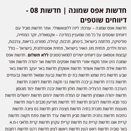
חדשות אפס שמונה | חדשות 08 -
דיווחים שוטפים
חדשות אפס שמונה – עורכת: ליזה ללוצאשווילי. אתר חדשות מוביל עם
דיווחים שוטפים על כל מה שמעניין במדינה – אקטואליה, יוקר המחייה,
פוליטיקה, מלחמה בישראל, ביטחון, תרבות, קהילה, ספורט, בריאות, צרכנות,
הורות וילדים, תחזית מזג האויר בישראל, תחזית אסטרולוגית, בישראל – כולל
קבוצות ווטסאפ עם דיווחים ישירים לסמארטפונים
ללא תשלום
. חדשות אפס
שמונה הינו אתר מקומי אזורי חדשות אופקים חדשות אור יהודה חדשות אזור
חדשות אילת חדשות אשדוד חדשות אשקלון חדשות באר יעקב חדשות באר
שבע חדשות בית שמש חדשות בת ים חדשות גבעת שמואל חדשות גבעתיים
חדשות גדרה חדשות גן יבנה חדשות גני תקווה חדשות דימונה חדשות
הערבה חדשות הרצליה חדשות חולון חדשות יבנה חדשות יהוד מונוסון
חדשות יהודה ושומרון חדשות ים המלח חדשות ירוחם חדשות ירושלים חדשות
כפר סבא חדשות להבים חדשות לוד חדשות מודיעין מכבים רעות חדשות
מועצות חדשות מזכרת בתיה חדשות מצפה רמון חדשות נס ציונה חדשות
נתיבות חדשות נתניה חדשות סביון חדשות ערד חדשות פתח תקווה חדשות
קריית אונו חדשות קריית גת חדשות קריית עקרון חדשות קרית מלאכי ו-מ.א
באר טוביה חדשות ראש העין חדשות ראשון לציון חדשות רהט חדשות רחובות