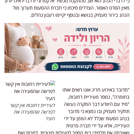
כי לדברי הנהג הוא שב מהתקנת מכשיר אלקטרוני ולדבריו אינו יודע
מאין הסרט האסור. הצדדים סיכמו כי חברת ההסעות תערוך מול
הנהג בירור מעמיק בנושא ובנוסף יקיימו רענון נהלים.
"מדובר באירוע חריג ואנו רואים אותו
בחומרה", נמסר מעיריית רחובות,
"מיד עם היוודע דבר המקרה נעשה
לעיריית רחובות אין קשר
תחקיר מעמיק ובו נמצא כי מדובר
לפרשה שהסעירה את
בנהג הסעות שכלל לא הוזמן על ידי
העיר
העירייה, אלא על ידי חברה פרטית
שאירחה את תלמידי בית הספר לפעילות חינוכית. למרות זאת,