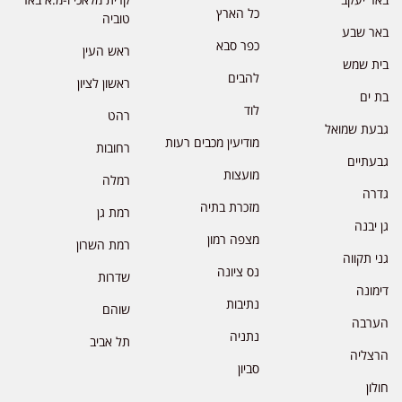
כל הארץ
טוביה
באר שבע
כפר סבא
ראש העין
בית שמש
להבים
ראשון לציון
בת ים
לוד
רהט
גבעת שמואל
מודיעין מכבים רעות
רחובות
גבעתיים
מועצות
רמלה
גדרה
מזכרת בתיה
רמת גן
גן יבנה
מצפה רמון
רמת השרון
גני תקווה
נס ציונה
שדרות
דימונה
נתיבות
שוהם
הערבה
נתניה
תל אביב
הרצליה
סביון
חולון