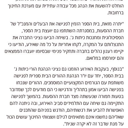
הוחלט להשעות את הנהג מכל עבודה עתידית עם מערכת החינוך
ברחובות.
"יתרה מזאת, בית הספר הזמין לפגישה את הבעלים והמנכ"ל של
חברת ההסעות, במסגרתה השתתפו גם יועצת בית הספר,
הפסיכולוגית ומחנכות כיתות ג'. בשיחה הביעו נציגי החברה את
התנצלותם על המקרה, לקחו אחריות על כל מה שאירע, הודיעו כי
יקיימו רענון נהלים בחברה ותחקיר פנימי שבסיומו יועברו הממצאים
והם יפורסמו במלואם.
"בנוסף, בעקבות האירוע הוזמנו גם נציגי הנהגת הורי כיתות ג'
בבית הספר, יחד עם יו"ר הנהגת ההורים הבית ספרית לפגישה
משותפת עם הגורמים המקצועיים המוסמכים. ההורים שנכחו
בפגישה הביעו אמון בתהליך והדגישו כי הם מודעים לכך שמדובר
בטעות חמורה שנעשתה מצד חברת ההסעות. בהמשך לפגישה
התקיימה גם שיחה עם התלמידים סביב האירוע, ובה ניתנה להם
האפשרות להביע את רגשותיהם, הודגש בפניהם שהתכנים
שאליהם נחשפו אינם מתאימים לגילם ושצוותי החינוך עושים הכול
על מנת שדבר זה לא יקרה שנית".