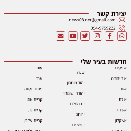
יצירת קשר
news08.net@gmail.com
054-9759222
חדשות בעיר שלי
אופקים
עומר
יבנה
אור יהודה
ערד
יהוד מונוסון
אזור
פתח תקווה
יהודה ושומרון
אילת
קריית אונו
ים המלח
אשדוד
קריית גת
ירוחם
אשקלון
קריית עקרון
ירושלים
באר יעקב
קרית מלאכי ו-מ.א באר