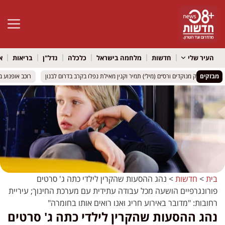
פתח סרגל 
העיר שלי
חדשות
מלחמה בישראל
כלכלה
נדל"ן
בריאות
א
מבזקים
בירנשטוק מנוקדים ורס״ם (מיל׳) תמיר וקנין מאילת נפלו בקרב בדרום לבנון
בירנשטוק מנוקדים ורס״ם (מיל׳) תמיר וקנין מאילת נפלו בקרב בדרום לבנון
רוכב אופנוע בן 57 נפצע קשה בכביש 412 סמוך לאור יהודה
רוכב אופנוע בן 57 נפצע קשה בכביש 412 סמוך לאור יהודה
בית
>
חדשות
>
נהג ההסעות שהקרין לילדי כתה ג' סרטים
פורונגרפיים הושעה מכל עבודה עתידית עם מערכת החינוך; עיריית
רחובות: "מדובר באירוע חריג ואנו רואים אותו בחומרה"
נהג ההסעות שהקרין לילדי כתה ג' סרטים