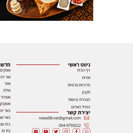
ניווט ראשי
חדשות
דף הבית
אופקים
אור יהו
אודות
אזור
מדיניות פרטיות
אילת
תקנון
אשדוד
הצהרת נגישות
אשקלון
המייל האדום
באר יע
יצירת קשר
באר שב
news08.net@gmail.com
בית שמ
054-9759222
בת ים