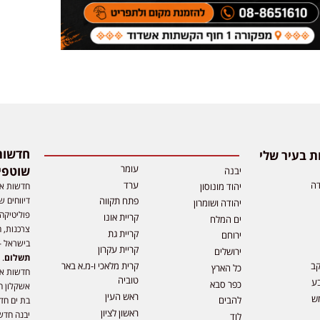
 בעיר שלי
עומר
שוטפי
יבנה
דה
ערד
חדשות אפ
יהוד מונוסון
דיווחים ש
פתח תקווה
יהודה ושומרון
פוליטיקה,
קריית אונו
ים המלח
צרכנות, ה
קריית גת
ירוחם
בישראל –
קריית עקרון
ירושלים
תשלום
. 
קב
קרית מלאכי ו-מ.א באר
כל הארץ
חדשות או
טוביה
ע
כפר סבא
אשקלון ח
ראש העין
ש
להבים
בת ים חד
ראשון לציון
יבנה חדש
לוד