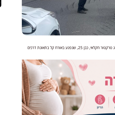
צוותי הרפואה של איחוד הצלה העניקו טיפול רפואי לנהג טרקטור חקלאי, כבן 25, שנפגע באורח קל בתאונת דרכים