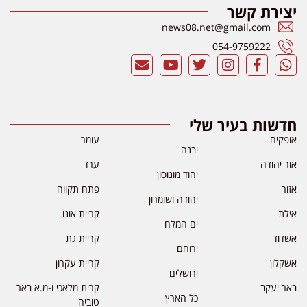
יצירת קשר
news08.net@gmail.com
054-9759222
חדשות בעיר שלי
אופקים
עומר
יבנה
אור יהודה
ערד
יהוד מונוסון
אזור
פתח תקווה
יהודה ושומרון
אילת
קריית אונו
ים המלח
אשדוד
קריית גת
ירוחם
אשקלון
קריית עקרון
ירושלים
באר יעקב
קרית מלאכי ו-מ.א באר
כל הארץ
טוביה