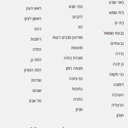
באר שבע
כפר סבא
ראש העין
בית שמש
להבים
ראשון לציון
בת ים
לוד
רהט
גבעת שמואל
מודיעין מכבים רעות
רחובות
גבעתיים
מועצות
רמלה
גדרה
מזכרת בתיה
רמת גן
גן יבנה
מצפה רמון
רמת השרון
גני תקווה
נס ציונה
שדרות
דימונה
נתיבות
שוהם
הערבה
נתניה
תל אביב
הרצליה
סביון
חולון