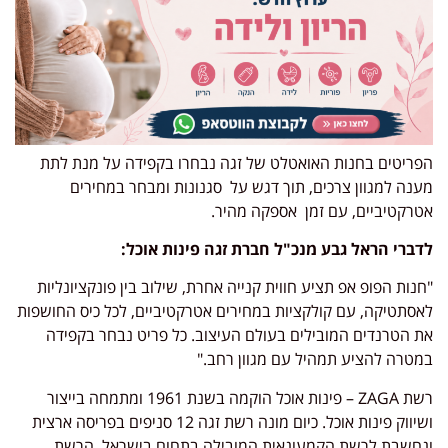
הפריטים בחנות האואטלט של זגה נבחרו בקפידה על מנת לתת
מענה למגוון צרכים, תוך דגש על סגנונות ומבחר במחירים
אטרקטיביים, עם זמן אספקה מהיר.
לדברי הראל גבע מנכ"ל חברת זגה פינות אוכל:
"חנות הפופ אפ תציע חווית קנייה אחרת, שילוב בין פונקציונליות
לאסתטיקה, עם קולקציות במחירים אטרקטיביים, לכל כיס החושפות
את הטרנדים המובילים בעולם העיצוב. כל פריט נבחר בקפידה
במטרה להציע תמהיל עם מגוון רחב."
רשת ZAGA – פינות אוכל הוקמה בשנת 1961 ומתמחה בייצור
ושיווק פינות אוכל. כיום מונה רשת זגה 12 סניפים בפריסה ארצית
ונחשבת לרשת הקמעונאית המובילה בתחום בישראל. הרשת