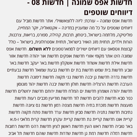
חדשות אפס שמונה | חדשות 08 -
דיווחים שוטפים
חדשות אפס שמונה – עורכת: ליזה ללוצאשווילי. אתר חדשות מוביל עם
דיווחים שוטפים על כל מה שמעניין במדינה – אקטואליה, יוקר המחייה,
פוליטיקה, מלחמה בישראל, ביטחון, תרבות, קהילה, ספורט, בריאות, צרכנות,
הורות וילדים, תחזית מזג האויר בישראל, תחזית אסטרולוגית, בישראל – כולל
קבוצות ווטסאפ עם דיווחים ישירים לסמארטפונים
ללא תשלום
. חדשות אפס
שמונה הינו אתר מקומי אזורי חדשות אופקים חדשות אור יהודה חדשות אזור
חדשות אילת חדשות אשדוד חדשות אשקלון חדשות באר יעקב חדשות באר
שבע חדשות בית שמש חדשות בת ים חדשות גבעת שמואל חדשות גבעתיים
חדשות גדרה חדשות גן יבנה חדשות גני תקווה חדשות דימונה חדשות
הערבה חדשות הרצליה חדשות חולון חדשות יבנה חדשות יהוד מונוסון
חדשות יהודה ושומרון חדשות ים המלח חדשות ירוחם חדשות ירושלים חדשות
כפר סבא חדשות להבים חדשות לוד חדשות מודיעין מכבים רעות חדשות
מועצות חדשות מזכרת בתיה חדשות מצפה רמון חדשות נס ציונה חדשות
נתיבות חדשות נתניה חדשות סביון חדשות ערד חדשות פתח תקווה חדשות
קריית אונו חדשות קריית גת חדשות קריית עקרון חדשות קרית מלאכי ו-מ.א
באר טוביה חדשות ראש העין חדשות ראשון לציון חדשות רהט חדשות רחובות
חדשות רמלה חדשות רמת גן חדשות שדרות חדשות שוהם חדשות תל אביב