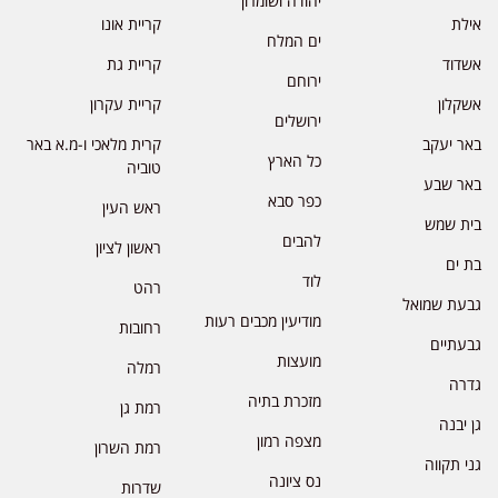
יהודה ושומרון
אילת
קריית אונו
ים המלח
אשדוד
קריית גת
ירוחם
אשקלון
קריית עקרון
ירושלים
באר יעקב
קרית מלאכי ו-מ.א באר
כל הארץ
טוביה
באר שבע
כפר סבא
ראש העין
בית שמש
להבים
ראשון לציון
בת ים
לוד
רהט
גבעת שמואל
מודיעין מכבים רעות
רחובות
גבעתיים
מועצות
רמלה
גדרה
מזכרת בתיה
רמת גן
גן יבנה
מצפה רמון
רמת השרון
גני תקווה
נס ציונה
שדרות