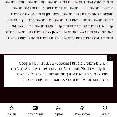
חדשות יהודה ושומרון חדשות ים המלח חדשות ירוחם חדשות ירושלים חדשות
כפר סבא חדשות להבים חדשות לוד חדשות מודיעין מכבים רעות חדשות
מועצות חדשות מזכרת בתיה חדשות מצפה רמון חדשות נס ציונה חדשות
נתיבות חדשות נתניה חדשות סביון חדשות ערד חדשות פתח תקווה חדשות
קריית אונו חדשות קריית גת חדשות קריית עקרון חדשות קרית מלאכי ו-מ.א
באר טוביה חדשות ראש העין חדשות ראשון לציון חדשות רהט חדשות רחובות
חדשות רמלה חדשות רמת גן חדשות שדרות חדשות שוהם חדשות תל אביב
×
כל הזכויות שמורות ל-ליזה ללוצאשווילי - חדשות אפס שמונה - דיווחים בזמן
אנחנו משתמשים בעוגיות (Cookies) ובטכנולוגיות כמו Google
אמת, נוסד בשנת 2019 | טל' לפרסומים 054-9759222 מייל מערכת
Analytics ו-Facebook Pixel, כדי לשפר את חוויית הגלישה, לנתח
news08.net@gmail.com
שימוש באתר ולהתאים עבורך תוכן ופרסום. המשך הגלישה באתר
❤
Made with
by
DIGITA
מהווה הסכמה לשימוש זה כפי שמתואר ב-
מדיניות הפרטיות
.
חיפוש
פרסמו אצלנו
עסקים
המייל האדום
חדשות