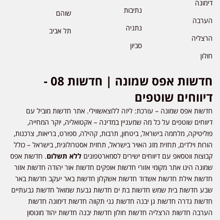
דימונה
נתיבות
שוהם
הערבה
נתניה
תל אביב
הרצליה
סביון
חולון
חדשות אפס שמונה | חדשות 08 -
דיווחים שוטפים
חדשות אפס שמונה – עורכת: ליזה ללוצאשווילי. אתר חדשות מוביל עם
דיווחים שוטפים על כל מה שמעניין במדינה – אקטואליה, יוקר המחייה,
פוליטיקה, מלחמה בישראל, ביטחון, תרבות, קהילה, ספורט, בריאות, צרכנות,
הורות וילדים, תחזית מזג האויר בישראל, תחזית אסטרולוגית, בישראל – כולל
קבוצות ווטסאפ עם דיווחים ישירים לסמארטפונים
ללא תשלום
. חדשות אפס
שמונה הינו אתר מקומי אזורי חדשות אופקים חדשות אור יהודה חדשות אזור
חדשות אילת חדשות אשדוד חדשות אשקלון חדשות באר יעקב חדשות באר
שבע חדשות בית שמש חדשות בת ים חדשות גבעת שמואל חדשות גבעתיים
חדשות גדרה חדשות גן יבנה חדשות גני תקווה חדשות דימונה חדשות
הערבה חדשות הרצליה חדשות חולון חדשות יבנה חדשות יהוד מונוסון