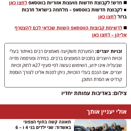
◼️ חדש! לקבוצת חדשות מועצות אזוריות בווטסאפ
לחצו כאן
■ לקבוצת חדשות בווטסאפ – מלחמה בישראל חרבות
ברזל
לחצו כאן
◼️
לרשימת קבוצות הווטסאפ השוות שכדאי לכם להצטרף
אליהן – לחצו כאן
זכויות יוצרים:
המערכת משקיעה מאמצים רבים באיתור בעלי
זכויות היוצרים בתכנים המופצים ברבים. במידה ופורסמה מדיה
שבעליה אינו ידוע, השימוש נעשה לפי סעיף 27א לחוק זכויות
יוצרים. אם הנכם בעלי הזכויות, ניתן לפנות אלינו לצורך הוספת
קרדיט או הסרת התוכן.
צילום: באדיבות עמותת יחדיו
אולי יעניין אותך
תאונה קשה בחוף הצפוני
באשדוד: שני ילדים בני 4 ו – 6