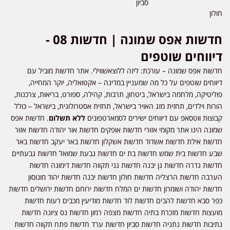
סביון
חולון
חדשות אפס שמונה | חדשות 08 -
דיווחים שוטפים
חדשות אפס שמונה – עורכת: ליזה ללוצאשווילי. אתר חדשות מוביל עם
דיווחים שוטפים על כל מה שמעניין במדינה – אקטואליה, יוקר המחייה,
פוליטיקה, מלחמה בישראל, ביטחון, תרבות, קהילה, ספורט, בריאות, צרכנות,
הורות וילדים, תחזית מזג האויר בישראל, תחזית אסטרולוגית, בישראל – כולל
קבוצות ווטסאפ עם דיווחים ישירים לסמארטפונים
ללא תשלום
. חדשות אפס
שמונה הינו אתר מקומי אזורי חדשות אופקים חדשות אור יהודה חדשות אזור
חדשות אילת חדשות אשדוד חדשות אשקלון חדשות באר יעקב חדשות באר
שבע חדשות בית שמש חדשות בת ים חדשות גבעת שמואל חדשות גבעתיים
חדשות גדרה חדשות גן יבנה חדשות גני תקווה חדשות דימונה חדשות
הערבה חדשות הרצליה חדשות חולון חדשות יבנה חדשות יהוד מונוסון
חדשות יהודה ושומרון חדשות ים המלח חדשות ירוחם חדשות ירושלים חדשות
כפר סבא חדשות להבים חדשות לוד חדשות מודיעין מכבים רעות חדשות
מועצות חדשות מזכרת בתיה חדשות מצפה רמון חדשות נס ציונה חדשות
נתיבות חדשות נתניה חדשות סביון חדשות ערד חדשות פתח תקווה חדשות