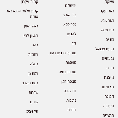
אשקלון
קריית עקרון
ירושלים
באר יעקב
קרית מלאכי ו-מ.א באר
כל הארץ
טוביה
באר שבע
כפר סבא
ראש העין
בית שמש
להבים
ראשון לציון
בת ים
לוד
רהט
גבעת שמואל
מודיעין מכבים רעות
רחובות
גבעתיים
מועצות
רמלה
גדרה
מזכרת בתיה
רמת גן
גן יבנה
מצפה רמון
רמת השרון
גני תקווה
נס ציונה
שדרות
דימונה
נתיבות
שוהם
הערבה
נתניה
תל אביב
הרצליה