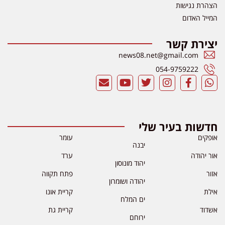
הצהרת נגישות
המייל האדום
יצירת קשר
news08.net@gmail.com
054-9759222
חדשות בעיר שלי
אופקים
עומר
יבנה
אור יהודה
ערד
יהוד מונוסון
אזור
פתח תקווה
יהודה ושומרון
אילת
קריית אונו
ים המלח
אשדוד
קריית גת
ירוחם