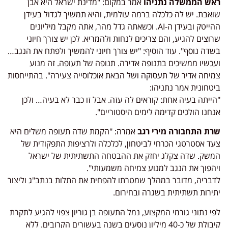
ראש הממשלה נתניהו
אמר במקום: "מדינת ישראל היא אבן
שואבת. יש לה כלכלה ברמה עולמית, והיא תמשיך לגדול בעידן
ההייטק ובעידן ה-AI. וכשאתה גדל מהר, אתה מקבל מיליונים
שרוצים להגיע, והם צריכים לנחות ולהמריא. לכן יש צורך חיוני
בשדה נוסף". עוד הוסיף: "יש צורך חיוני להמשיך ולפתח את הנגב…
ועכשיו ממשיכים בתנופה אדירה. תנופה של תעופה. זה מנוע
צמיחה אדיר של תעסוקה ושל הבאת אוכלוסייה צעירה". בהתייחסות
ביטחונית אמר נתניהו:
"הייתה בעיה אחת: קוראים לה עזה. אבל זו כבר לא בעיה… ולכן
אנחנו הולכים קדימה לימים היסטוריים".
שרת התחבורה מירי רגב
אמרה: "הקמת שדה תעופה משלים היא
צעד אסטרטגי הכרחי לביטחון, לכלכלה ולרציפות התפקודית של
המשק. שדה צקלג יחזק את ההבטחה התשתיתית של ישראל
ויהפוך את הנגב למנוע צמיחה משמעותי".
לדבריה, מדובר במהלך שמטרתו להפחית את התלות בנתב"ג וליצור
יתירות תשתיתית בשגרה ובחירום.
לפי נתוני גורמי המקצוע, נמל התעופה בן גוריון צפוי להגיע לתקרת
קיבולת של כ-40 מיליון נוסעים בשנה בעשורים הקרובים. ללא