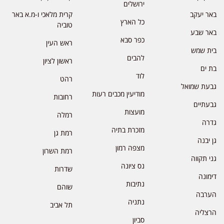
ירושלים
באר יעקב
קרית מלאכי ו-מ.א באר
כל הארץ
טוביה
באר שבע
כפר סבא
ראש העין
בית שמש
להבים
ראשון לציון
בת ים
לוד
רהט
גבעת שמואל
מודיעין מכבים רעות
רחובות
גבעתיים
מועצות
רמלה
גדרה
מזכרת בתיה
רמת גן
גן יבנה
מצפה רמון
רמת השרון
גני תקווה
נס ציונה
שדרות
דימונה
נתיבות
שוהם
הערבה
נתניה
תל אביב
הרצליה
סביון