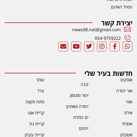
המייל האדום
יצירת קשר
news08.net@gmail.com
054-9759222
חדשות בעיר שלי
אופקים
עומר
יבנה
אור יהודה
ערד
יהוד מונוסון
אזור
פתח תקווה
יהודה ושומרון
אילת
קריית אונו
ים המלח
אשדוד
קריית גת
ירוחם
אשקלון
קריית עקרון