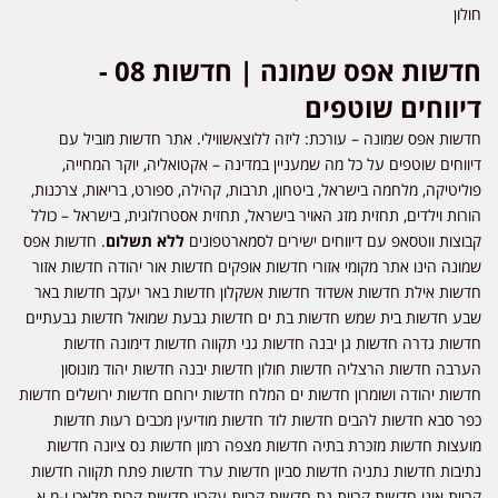
חולון
חדשות אפס שמונה | חדשות 08 -
דיווחים שוטפים
חדשות אפס שמונה – עורכת: ליזה ללוצאשווילי. אתר חדשות מוביל עם
דיווחים שוטפים על כל מה שמעניין במדינה – אקטואליה, יוקר המחייה,
פוליטיקה, מלחמה בישראל, ביטחון, תרבות, קהילה, ספורט, בריאות, צרכנות,
הורות וילדים, תחזית מזג האויר בישראל, תחזית אסטרולוגית, בישראל – כולל
קבוצות ווטסאפ עם דיווחים ישירים לסמארטפונים
ללא תשלום
. חדשות אפס
שמונה הינו אתר מקומי אזורי חדשות אופקים חדשות אור יהודה חדשות אזור
חדשות אילת חדשות אשדוד חדשות אשקלון חדשות באר יעקב חדשות באר
שבע חדשות בית שמש חדשות בת ים חדשות גבעת שמואל חדשות גבעתיים
חדשות גדרה חדשות גן יבנה חדשות גני תקווה חדשות דימונה חדשות
הערבה חדשות הרצליה חדשות חולון חדשות יבנה חדשות יהוד מונוסון
חדשות יהודה ושומרון חדשות ים המלח חדשות ירוחם חדשות ירושלים חדשות
כפר סבא חדשות להבים חדשות לוד חדשות מודיעין מכבים רעות חדשות
מועצות חדשות מזכרת בתיה חדשות מצפה רמון חדשות נס ציונה חדשות
נתיבות חדשות נתניה חדשות סביון חדשות ערד חדשות פתח תקווה חדשות
קריית אונו חדשות קריית גת חדשות קריית עקרון חדשות קרית מלאכי ו-מ.א