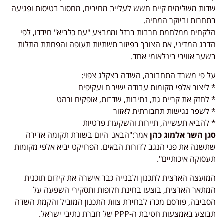
שדות משלימים קיים חשש לעליית מחירים, מחסור בטיסות ופגיעה
בתחרות וביוקר המחיה.
הלקחים ממלחמת חרבות ברזל וממבצע "עם כלביא" חידדו, לפי
הדרג המדיני, את הצורך בפיזור תשתיות תעופה והפחתת התלות
בשער אווירי בינלאומי אחד.
על פי משרד התחבורה, השדה בצקלג צפוי:
* ליצור אלפי מקומות עבודה ישירים ועקיפים
* לחזק את קריית גת, נתיבות, שדרות, אופקים ורהט
* לשפר נגישות תחבורתית לאזור
* להביא תעשייה, תיירות והשקעות פרטיות
סגן השר אלמוג כהן
אמר:"הבאנו היום בשורת תקומה אדירה
שתשנה את פני הנגב לדורות הבאים. הפרויקט יביא אלפי מקומות
תעסוקה איכותיים".
המועצה הארצית לתכנון ולבנייה כבר אישרה את קידום תוכנית
המתאר הארצית, בוצעו בחינת חלופות ותסקירי השפעה על
הסביבה, פורסם מכרז לבחירת צוות התכנון המוביל והקמת השדה
תבוצע באמצעות חטיבת ה-PPP של חברת נתיבי ישראל.