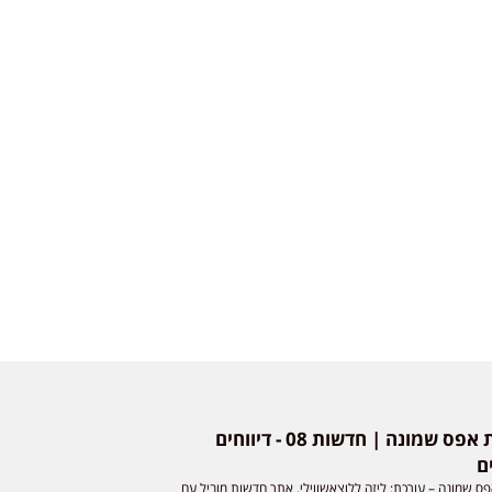
חדשות אפס שמונה | חדשות 08 - דיווחים
ם
ס שמונה – עורכת: ליזה ללוצאשווילי. אתר חדשות מוביל עם