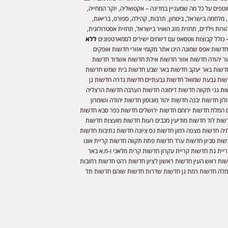
וטפים על כל מה שמעניין במדינה – אקטואליה, יוקר המחייה,
 מלחמה בישראל, ביטחון, תרבות, קהילה, ספורט, בריאות,
ורות וילדים, תחזית מזג האויר בישראל, תחזית אסטרולוגית,
 כולל קבוצות ווטסאפ עם דיווחים ישירים לסמארטפונים
ללא
חדשות אפס שמונה הינו אתר מקומי אזורי חדשות אופקים
ר יהודה חדשות אזור חדשות אילת חדשות אשדוד חדשות
דשות באר יעקב חדשות באר שבע חדשות בית שמש חדשות
שות גבעת שמואל חדשות גבעתיים חדשות גדרה חדשות גן
ות גני תקווה חדשות דימונה חדשות הערבה חדשות הרצליה
ון חדשות יבנה חדשות יהוד מונוסון חדשות יהודה ושומרון
 המלח חדשות ירוחם חדשות ירושלים חדשות כפר סבא חדשות
שות לוד חדשות מודיעין מכבים רעות חדשות מועצות חדשות
יה חדשות מצפה רמון חדשות נס ציונה חדשות נתיבות חדשות
שות סביון חדשות ערד חדשות פתח תקווה חדשות קריית אונו
יית גת חדשות קריית עקרון חדשות קרית מלאכי ו-מ.א באר
שות ראש העין חדשות ראשון לציון חדשות רהט חדשות רחובות
לה חדשות רמת גן חדשות שדרות חדשות שוהם חדשות תל