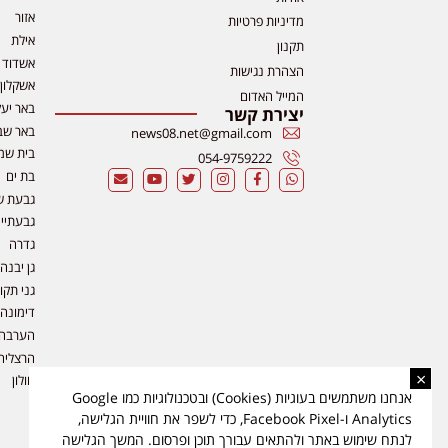
אזור
מדיניות פרטיות
אילת
תקנון
אשדוד
הצהרת נגישות
אשקלון
המייל האדום
באר יע
יצירת קשר
באר שב
news08.net@gmail.com
בית שמ
054-9759222
בת ים
גבעת ש
גבעתיי
גדרה
גן יבנה
גני תקו
דימונה
הערבה
הרצליה
×
חולון
אנחנו משתמשים בעוגיות (Cookies) ובטכנולוגיות כמו Google
Analytics ו-Facebook Pixel, כדי לשפר את חוויית הגלישה,
לנתח שימוש באתר ולהתאים עבורך תוכן ופרסום. המשך הגלישה