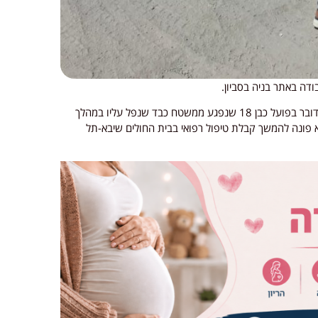
מרדכי שטיינר ומאיר חן חובשים באיחוד הצלה מסרו: "מדובר בפועל כבן 18 שנפגע ממשטח כבד שנפל עליו במהלך
וא פונה להמשך קבלת טיפול רפואי בבית החולים שיבא-תל