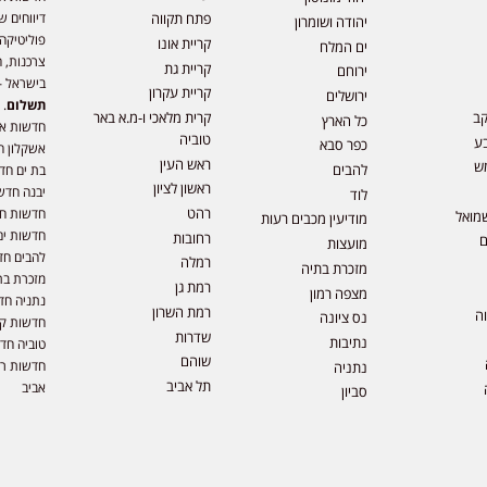
דיווחים ש
פתח תקווה
יהודה ושומרון
פוליטיקה,
קריית אונו
ים המלח
צרכנות, ה
קריית גת
ירוחם
בישראל –
קריית עקרון
ירושלים
תשלום
. 
קב
קרית מלאכי ו-מ.א באר
כל הארץ
חדשות או
טוביה
ע
כפר סבא
אשקלון ח
ראש העין
ש
להבים
בת ים חד
ראשון לציון
יבנה חדש
לוד
רהט
חדשות חול
מואל
מודיעין מכבים רעות
חדשות ים
רחובות
ם
מועצות
להבים חד
רמלה
מזכרת בתיה
מזכרת בת
רמת גן
מצפה רמון
נתניה חד
רמת השרון
וה
נס ציונה
חדשות קר
שדרות
נתיבות
טוביה חד
שוהם
חדשות רמ
נתניה
תל אביב
אביב
סביון