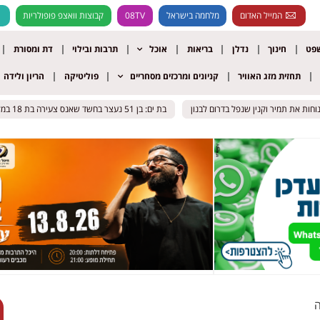
המייל האדום
מלחמה בישראל
08TV
קבוצות וואצפ פופולריות
שפט
חינוך
נדלן
בריאות
אוכל
תרבות ובילוי
דת ומסורת
תחזית מזג האוויר
קניונים ומרכזים מסחריים
פוליטיקה
הריון ולידה
את תמיר וקנין שנפל בדרום לבנון
את תמיר וקנין שנפל בדרום לבנון
בת ים: בן 51 נעצר בחשד שאנס צעירה בת 18 במלון דירות בעיר
בת ים: בן 51 נעצר בחשד שאנס צעירה בת 18 במלון דירות בעיר