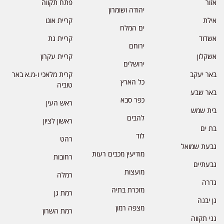
אזור
פתח תקווה
יהודה ושומרון
אילת
קריית אונו
ים המלח
אשדוד
קריית גת
ירוחם
אשקלון
קריית עקרון
ירושלים
באר יעקב
קרית מלאכי ו-מ.א באר
כל הארץ
טוביה
באר שבע
כפר סבא
ראש העין
בית שמש
להבים
ראשון לציון
בת ים
לוד
רהט
גבעת שמואל
מודיעין מכבים רעות
רחובות
גבעתיים
מועצות
רמלה
גדרה
מזכרת בתיה
רמת גן
גן יבנה
מצפה רמון
רמת השרון
גני תקווה