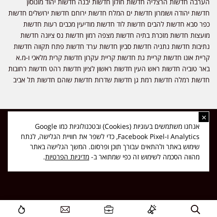
הערבה חדשות הרצליה חדשות חולון חדשות יבנה חדשות יהוד מונוסון
חדשות יהודה ושומרון חדשות ים המלח חדשות ירוחם חדשות ירושלים חדשות
כפר סבא חדשות להבים חדשות לוד חדשות מודיעין מכבים רעות חדשות
מועצות חדשות מזכרת בתיה חדשות מצפה רמון חדשות נס ציונה חדשות
נתיבות חדשות נתניה חדשות סביון חדשות ערד חדשות פתח תקווה חדשות
קריית אונו חדשות קריית גת חדשות קריית עקרון חדשות קרית מלאכי ו-מ.א
באר טוביה חדשות ראש העין חדשות ראשון לציון חדשות רהט חדשות רחובות
חדשות רמלה חדשות רמת גן חדשות שדרות חדשות שוהם חדשות תל אביב
×
כל הזכויות שמורות ל-ליזה ללוצאשווילי - חדשות אפס שמונה - דיווחים בזמן
אנחנו משתמשים בעוגיות (Cookies) ובטכנולוגיות כמו Google
אמת, נוסד בשנת 2019 | טל' לפרסומים 054-9759222 מייל מערכת
Analytics ו-Facebook Pixel, כדי לשפר את חוויית הגלישה, לנתח
news08.net@gmail.com
שימוש באתר ולהתאים עבורך תוכן ופרסום. המשך הגלישה באתר
❤
Made with
by
DIGITA
מהווה הסכמה לשימוש זה כפי שמתואר ב-
מדיניות הפרטיות
.