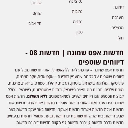
נס ציונה
שדרות
דימונה
נתיבות
שוהם
הערבה
נתניה
תל אביב
הרצליה
סביון
חולון
חדשות אפס שמונה | חדשות 08 -
דיווחים שוטפים
חדשות אפס שמונה – עורכת: ליזה ללוצאשווילי. אתר חדשות מוביל עם
דיווחים שוטפים על כל מה שמעניין במדינה – אקטואליה, יוקר המחייה,
פוליטיקה, מלחמה בישראל, ביטחון, תרבות, קהילה, ספורט, בריאות, צרכנות,
הורות וילדים, תחזית מזג האויר בישראל, תחזית אסטרולוגית, בישראל – כולל
קבוצות ווטסאפ עם דיווחים ישירים לסמארטפונים
ללא תשלום
. חדשות אפס
שמונה הינו אתר מקומי אזורי חדשות אופקים חדשות אור יהודה חדשות אזור
חדשות אילת חדשות אשדוד חדשות אשקלון חדשות באר יעקב חדשות באר
שבע חדשות בית שמש חדשות בת ים חדשות גבעת שמואל חדשות גבעתיים
חדשות גדרה חדשות גן יבנה חדשות גני תקווה חדשות דימונה חדשות