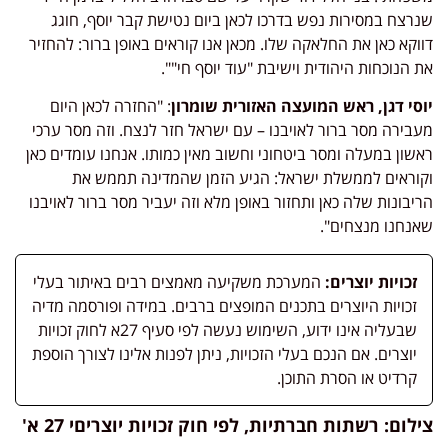
שנרצח במסירות נפש בדרכו לכאן ביום נטישת קבר יוסף, חוגג
דווקא כאן את החלאקה שלו. מכאן אנו קוראים באופן ברור: להחזיר
את הנוכחות היהודית וישיבת "עוד יוסף חי"".
יוסי דגן, ראש המועצה האזורית שומרון
: "החזרה לכאן היום
מעבירה מסר ברור לאויבנו – עם ישראל חזר לנצח. וזה מסר ערכי
ראשון במעלה ומסר ביטחוני וחשוב מאין כמותו. אנחנו עומדים כאן
וקוראים לממשלת ישראל: הגיע הזמן שהמדינה תממש את
הריבונות שלה כאן ותחזור באופן מלא וזה יעביר מסר ברור לאויבנו
שאנחנו מנצחים".
זכויות יוצרים:
המערכת משקיעה מאמצים רבים באיתור בעלי
זכויות היוצרים בתכנים המופצים ברבים. במידה ופורסמה מדיה
שבעליה אינו ידוע, השימוש נעשה לפי סעיף 27א לחוק זכויות
יוצרים. אם הנכם בעלי הזכויות, ניתן לפנות אלינו לצורך הוספת
קרדיט או הסרת התוכן.
צילום: רשתות חברתיות, לפי חוק זכויות יוצריםי 27 א'