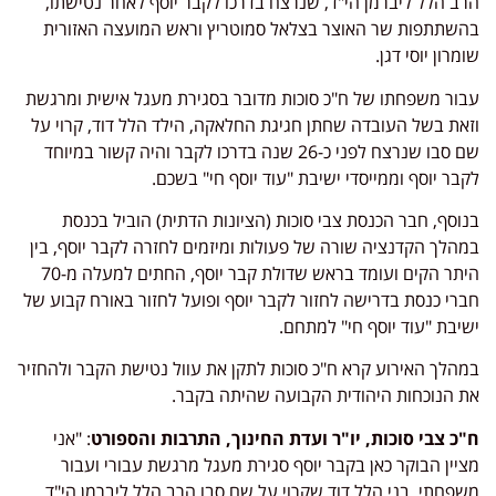
הרב הלל ליברמן הי"ד, שנרצח בדרכו לקבר יוסף לאחר נטישתו,
בהשתתפות שר האוצר בצלאל סמוטריץ וראש המועצה האזורית
שומרון יוסי דגן.
עבור משפחתו של ח"כ סוכות מדובר בסגירת מעגל אישית ומרגשת
וזאת בשל העובדה שחתן חגיגת החלאקה, הילד הלל דוד, קרוי על
שם סבו שנרצח לפני כ-26 שנה בדרכו לקבר והיה קשור במיוחד
לקבר יוסף וממייסדי ישיבת "עוד יוסף חי" בשכם.
בנוסף, חבר הכנסת צבי סוכות (הציונות הדתית) הוביל בכנסת
במהלך הקדנציה שורה של פעולות ומיזמים לחזרה לקבר יוסף, בין
היתר הקים ועומד בראש שדולת קבר יוסף, החתים למעלה מ-70
חברי כנסת בדרישה לחזור לקבר יוסף ופועל לחזור באורח קבוע של
ישיבת "עוד יוסף חי" למתחם.
במהלך האירוע קרא ח"כ סוכות לתקן את עוול נטישת הקבר ולהחזיר
את הנוכחות היהודית הקבועה שהיתה בקבר.
ח"כ צבי סוכות, יו"ר ועדת החינוך, התרבות והספורט
: "אני
מציין הבוקר כאן בקבר יוסף סגירת מעגל מרגשת עבורי ועבור
משפחתי. בני הלל דוד שקרוי על שם סבו הרב הלל ליברמן הי"ד