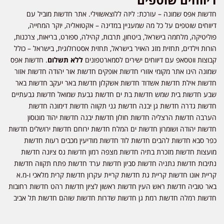
חדשות אפס שמונה – עורכת: ליזה ללוצאשווילי. אתר חדשות מוביל עם
דיווחים שוטפים על כל מה שמעניין במדינה – אקטואליה, יוקר המחייה,
פוליטיקה, מלחמה בישראל, ביטחון, תרבות, קהילה, ספורט, בריאות, צרכנות,
הורות וילדים, תחזית מזג האויר בישראל, תחזית אסטרולוגית, בישראל – כולל
קבוצות ווטסאפ עם דיווחים ישירים לסמארטפונים
ללא תשלום
. חדשות אפס
שמונה הינו אתר מקומי אזורי חדשות אופקים חדשות אור יהודה חדשות אזור
חדשות אילת חדשות אשדוד חדשות אשקלון חדשות באר יעקב חדשות באר
שבע חדשות בית שמש חדשות בת ים חדשות גבעת שמואל חדשות גבעתיים
חדשות גדרה חדשות גן יבנה חדשות גני תקווה חדשות דימונה חדשות
הערבה חדשות הרצליה חדשות חולון חדשות יבנה חדשות יהוד מונוסון
חדשות יהודה ושומרון חדשות ים המלח חדשות ירוחם חדשות ירושלים חדשות
כפר סבא חדשות להבים חדשות לוד חדשות מודיעין מכבים רעות חדשות
מועצות חדשות מזכרת בתיה חדשות מצפה רמון חדשות נס ציונה חדשות
נתיבות חדשות נתניה חדשות סביון חדשות ערד חדשות פתח תקווה חדשות
קריית אונו חדשות קריית גת חדשות קריית עקרון חדשות קרית מלאכי ו-מ.א
באר טוביה חדשות ראש העין חדשות ראשון לציון חדשות רהט חדשות רחובות
חדשות רמלה חדשות רמת גן חדשות שדרות חדשות שוהם חדשות תל אביב