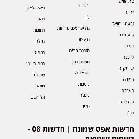
בית שמש
להבים
ראשון לציון
בת ים
לוד
רהט
גבעת שמואל
מודיעין מכבים רעות
רחובות
גבעתיים
מועצות
רמלה
גדרה
מזכרת בתיה
רמת גן
גן יבנה
מצפה רמון
רמת השרון
גני תקווה
נס ציונה
שדרות
דימונה
נתיבות
שוהם
הערבה
נתניה
תל אביב
הרצליה
סביון
חולון
חדשות אפס שמונה | חדשות 08 -
דיווחים שוטפים