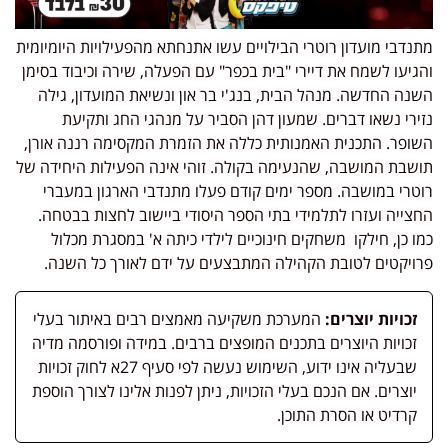
מתנדבי מועדון רוטרי הבילויים עשו אתנחתא מהפעילויות היומיומית
והגיעו לשמח את דיירי "בית בכפר" עם הפעלה, שירה וכיבוד בסימן
השנה החדשה. מנהל הבית, בנג'י בר און ונשיאת המועדון, גילה
נזירי נשאו דברים. שמעון דהן הסביר על מנהגי החג ותקיעת
השופר. התכנית האמנותית כללה את הזמרת המקסימה רננה אורן,
תושבת המושבה, שהנעימה בקולה. זוהי אינה הפעילות היחידה של
רוטרי במושבה. מספר ימים קודם פעלו מתנדבי הארגון במעברי
החצייה ועזרו לתלמידי בתי הספר היסודי ביישוב לחצות בבטחה.
כמו כן, חילקו משחקים חינוכיים לילדי כיתה א' במסגרת מכלול
פרויקטים לטובת הקהילה המתבצעים על ידם לאורך כל השנה.
זכויות יוצרים:
המערכת משקיעה מאמצים רבים באיתור בעלי
זכויות היוצרים בתכנים המופצים ברבים. במידה ופורסמה מדיה
שבעליה אינו ידוע, השימוש נעשה לפי סעיף 27א לחוק זכויות
יוצרים. אם הנכם בעלי הזכויות, ניתן לפנות אלינו לצורך הוספת
קרדיט או הסרת התוכן.