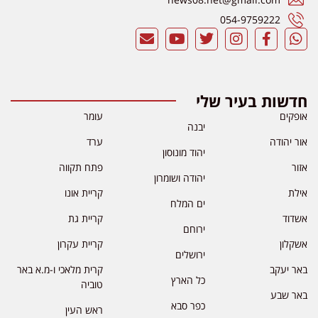
054-9759222
חדשות בעיר שלי
אופקים
עומר
יבנה
אור יהודה
ערד
יהוד מונוסון
אזור
פתח תקווה
יהודה ושומרון
אילת
קריית אונו
ים המלח
אשדוד
קריית גת
ירוחם
אשקלון
קריית עקרון
ירושלים
באר יעקב
קרית מלאכי ו-מ.א באר
כל הארץ
טוביה
באר שבע
כפר סבא
ראש העין