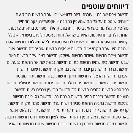
דיווחים שוטפים
חדשות אפס שמונה – עורכת: ליזה ללוצאשווילי. אתר חדשות מוביל עם
דיווחים שוטפים על כל מה שמעניין במדינה – אקטואליה, יוקר המחייה,
פוליטיקה, מלחמה בישראל, ביטחון, תרבות, קהילה, ספורט, בריאות, צרכנות,
הורות וילדים, תחזית מזג האויר בישראל, תחזית אסטרולוגית, בישראל – כולל
קבוצות ווטסאפ עם דיווחים ישירים לסמארטפונים
ללא תשלום
. חדשות אפס
שמונה הינו אתר מקומי אזורי חדשות אופקים חדשות אור יהודה חדשות אזור
חדשות אילת חדשות אשדוד חדשות אשקלון חדשות באר יעקב חדשות באר
שבע חדשות בית שמש חדשות בת ים חדשות גבעת שמואל חדשות גבעתיים
חדשות גדרה חדשות גן יבנה חדשות גני תקווה חדשות דימונה חדשות
הערבה חדשות הרצליה חדשות חולון חדשות יבנה חדשות יהוד מונוסון
חדשות יהודה ושומרון חדשות ים המלח חדשות ירוחם חדשות ירושלים חדשות
כפר סבא חדשות להבים חדשות לוד חדשות מודיעין מכבים רעות חדשות
מועצות חדשות מזכרת בתיה חדשות מצפה רמון חדשות נס ציונה חדשות
נתיבות חדשות נתניה חדשות סביון חדשות ערד חדשות פתח תקווה חדשות
קריית אונו חדשות קריית גת חדשות קריית עקרון חדשות קרית מלאכי ו-מ.א
באר טוביה חדשות ראש העין חדשות ראשון לציון חדשות רהט חדשות רחובות
חדשות רמלה חדשות רמת גן חדשות שדרות חדשות שוהם חדשות תל אביב