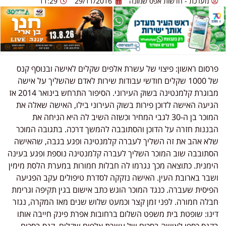
מערכת - חדשות אפס שמונה
29/11/2016
11:29
פרסום ראשון: פיצוי של עשרת אלפים שקלים לאישה ובנוסף קנס
של 1000 שקלים חודשי עבודות שירות לאדם שהשליך על אישה
מבוגרת קלמנטינה בשוק העירוני. הסיפור התרחש בינואר 2014 אז
הגיעה האישה לדוכן פירות בשוק העירוני בילו, האישה שאלה את
המוכר בן ה-30 לגבי המחיר וכשזה השיב לה היא הניחה את
הבננות חזרה על הדוכן והסתובבה להמשך דרכה. בתגובה המוכר
שלא אהב את זה השליך לעברה קלמנטינה ופגע בגבה, שהאישה
הסתובבה שוב המוכר השליך לעברה קלמנטינה נוספת ופגע בעינה
הימנית. כתוצאה מכך נגרמו לה חבלות חמורות במערת הלסת מימין
ושבר בארובת העין. האישה נזקקה לסדרת טיפולים עקב הפגיעה
הפיסית שעברה. כנגד המוכר הוגש כתב אישום בגין תקיפה וגרימת
חבלה חמורה. לפני זמן קצר וכמעט שלוש שנים מאז המקרה, נגזר
דינו: שופטת בית משפט השלום ברחובות אפרת פינק חייבה אותו
בקנס כספי לאישה בסכום של עשרת אלפים שקלים, קנס בסכום