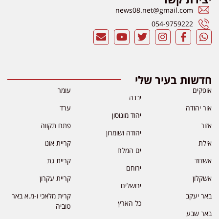
news08.net@gmail.com
054-9759222
חדשות בעיר שלי
אופקים
עומר
יבנה
אור יהודה
ערד
יהוד מונוסון
אזור
פתח תקווה
יהודה ושומרון
אילת
קריית אונו
ים המלח
אשדוד
קריית גת
ירוחם
אשקלון
קריית עקרון
ירושלים
באר יעקב
קרית מלאכי ו-מ.א באר
כל הארץ
טוביה
באר שבע