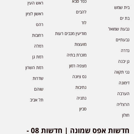
כפר סבא
ראש העין
בית שמש
להבים
ראשון לציון
בת ים
לוד
רהט
גבעת שמואל
מודיעין מכבים רעות
רחובות
גבעתיים
מועצות
רמלה
גדרה
מזכרת בתיה
רמת גן
גן יבנה
מצפה רמון
רמת השרון
גני תקווה
נס ציונה
שדרות
דימונה
נתיבות
שוהם
הערבה
נתניה
תל אביב
הרצליה
סביון
חולון
חדשות אפס שמונה | חדשות 08 -