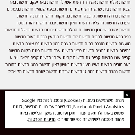
חדשות אילת חדשות אשדוד חדשות אשקלון חדשות באר יעקב חדשות באר
שבע חדשות בית שמש חדשות בת ים חדשות גבעת שמואל חדשות גבעתיים
חדשות גדרה חדשות גן יבנה חדשות גני תקווה חדשות דימונה חדשות
הערבה חדשות הרצליה חדשות חולון חדשות יבנה חדשות יהוד מונוסון
חדשות יהודה ושומרון חדשות ים המלח חדשות ירוחם חדשות ירושלים חדשות
כפר סבא חדשות להבים חדשות לוד חדשות מודיעין מכבים רעות חדשות
מועצות חדשות מזכרת בתיה חדשות מצפה רמון חדשות נס ציונה חדשות
נתיבות חדשות נתניה חדשות סביון חדשות ערד חדשות פתח תקווה חדשות
קריית אונו חדשות קריית גת חדשות קריית עקרון חדשות קרית מלאכי ו-מ.א
באר טוביה חדשות ראש העין חדשות ראשון לציון חדשות רהט חדשות רחובות
חדשות רמלה חדשות רמת גן חדשות שדרות חדשות שוהם חדשות תל אביב
×
כל הזכויות שמורות ל-ליזה ללוצאשווילי - חדשות אפס שמונה - דיווחים בזמן
אנחנו משתמשים בעוגיות (Cookies) ובטכנולוגיות כמו Google
אמת, נוסד בשנת 2019 | טל' לפרסומים 054-9759222 מייל מערכת
Analytics ו-Facebook Pixel, כדי לשפר את חוויית הגלישה, לנתח
news08.net@gmail.com
שימוש באתר ולהתאים עבורך תוכן ופרסום. המשך הגלישה באתר
❤
Made with
by
DIGITA
מהווה הסכמה לשימוש זה כפי שמתואר ב-
מדיניות הפרטיות
.