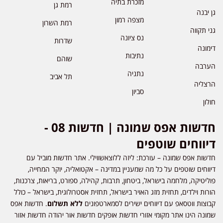
מזכרת בתיה
רמת גן
גן יבנה
מצפה רמון
רמת השרון
גני תקווה
נס ציונה
שדרות
דימונה
נתיבות
שוהם
הערבה
נתניה
תל אביב
הרצליה
סביון
חולון
חדשות אפס שמונה | חדשות 08 -
דיווחים שוטפים
חדשות אפס שמונה – עורכת: ליזה ללוצאשווילי. אתר חדשות מוביל עם
דיווחים שוטפים על כל מה שמעניין במדינה – אקטואליה, יוקר המחייה,
פוליטיקה, מלחמה בישראל, ביטחון, תרבות, קהילה, ספורט, בריאות, צרכנות,
הורות וילדים, תחזית מזג האויר בישראל, תחזית אסטרולוגית, בישראל – כולל
קבוצות ווטסאפ עם דיווחים ישירים לסמארטפונים
ללא תשלום
. חדשות אפס
שמונה הינו אתר מקומי אזורי חדשות אופקים חדשות אור יהודה חדשות אזור