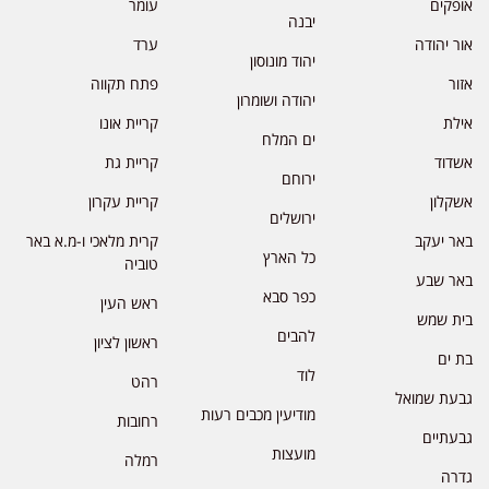
אופקים
עומר
יבנה
אור יהודה
ערד
יהוד מונוסון
אזור
פתח תקווה
יהודה ושומרון
אילת
קריית אונו
ים המלח
אשדוד
קריית גת
ירוחם
אשקלון
קריית עקרון
ירושלים
באר יעקב
קרית מלאכי ו-מ.א באר
כל הארץ
טוביה
באר שבע
כפר סבא
ראש העין
בית שמש
להבים
ראשון לציון
בת ים
לוד
רהט
גבעת שמואל
מודיעין מכבים רעות
רחובות
גבעתיים
מועצות
רמלה
גדרה