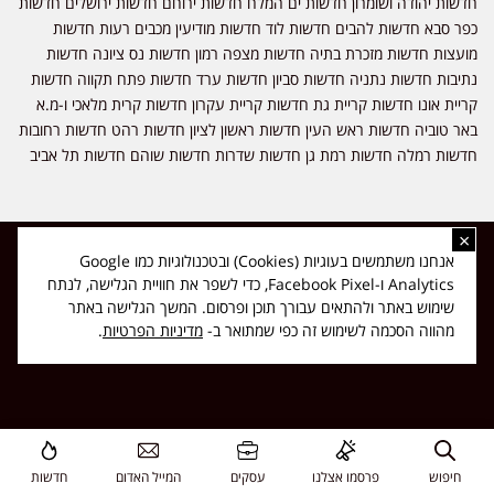
חדשות יהודה ושומרון חדשות ים המלח חדשות ירוחם חדשות ירושלים חדשות
כפר סבא חדשות להבים חדשות לוד חדשות מודיעין מכבים רעות חדשות
מועצות חדשות מזכרת בתיה חדשות מצפה רמון חדשות נס ציונה חדשות
נתיבות חדשות נתניה חדשות סביון חדשות ערד חדשות פתח תקווה חדשות
קריית אונו חדשות קריית גת חדשות קריית עקרון חדשות קרית מלאכי ו-מ.א
באר טוביה חדשות ראש העין חדשות ראשון לציון חדשות רהט חדשות רחובות
חדשות רמלה חדשות רמת גן חדשות שדרות חדשות שוהם חדשות תל אביב
×
כל הזכויות שמורות ל-ליזה ללוצאשווילי - חדשות אפס שמונה - דיווחים בזמן
אנחנו משתמשים בעוגיות (Cookies) ובטכנולוגיות כמו Google
אמת, נוסד בשנת 2019 | טל' לפרסומים 054-9759222 מייל מערכת
Analytics ו-Facebook Pixel, כדי לשפר את חוויית הגלישה, לנתח
news08.net@gmail.com
שימוש באתר ולהתאים עבורך תוכן ופרסום. המשך הגלישה באתר
❤
Made with
by
DIGITA
מהווה הסכמה לשימוש זה כפי שמתואר ב-
מדיניות הפרטיות
.
חיפוש
פרסמו אצלנו
עסקים
המייל האדום
חדשות