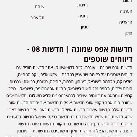
דימונה
נתיבות
שוהם
הערבה
נתניה
תל אביב
הרצליה
סביון
חולון
חדשות אפס שמונה | חדשות 08 -
דיווחים שוטפים
חדשות אפס שמונה – עורכת: ליזה ללוצאשווילי. אתר חדשות מוביל עם
דיווחים שוטפים על כל מה שמעניין במדינה – אקטואליה, יוקר המחייה,
פוליטיקה, מלחמה בישראל, ביטחון, תרבות, קהילה, ספורט, בריאות, צרכנות,
הורות וילדים, תחזית מזג האויר בישראל, תחזית אסטרולוגית, בישראל – כולל
קבוצות ווטסאפ עם דיווחים ישירים לסמארטפונים
ללא תשלום
. חדשות אפס
שמונה הינו אתר מקומי אזורי חדשות אופקים חדשות אור יהודה חדשות אזור
חדשות אילת חדשות אשדוד חדשות אשקלון חדשות באר יעקב חדשות באר
שבע חדשות בית שמש חדשות בת ים חדשות גבעת שמואל חדשות גבעתיים
חדשות גדרה חדשות גן יבנה חדשות גני תקווה חדשות דימונה חדשות
הערבה חדשות הרצליה חדשות חולון חדשות יבנה חדשות יהוד מונוסון