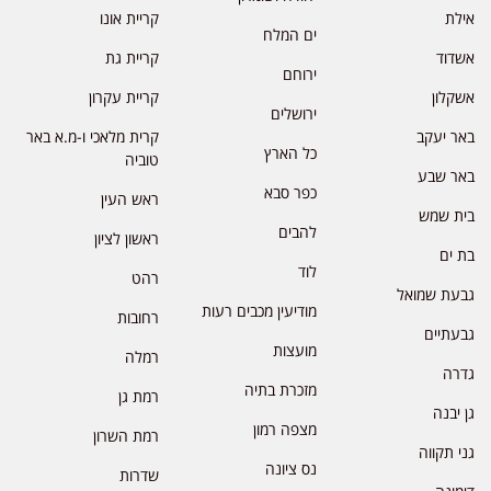
אילת
קריית אונו
ים המלח
אשדוד
קריית גת
ירוחם
אשקלון
קריית עקרון
ירושלים
באר יעקב
קרית מלאכי ו-מ.א באר
כל הארץ
טוביה
באר שבע
כפר סבא
ראש העין
בית שמש
להבים
ראשון לציון
בת ים
לוד
רהט
גבעת שמואל
מודיעין מכבים רעות
רחובות
גבעתיים
מועצות
רמלה
גדרה
מזכרת בתיה
רמת גן
גן יבנה
מצפה רמון
רמת השרון
גני תקווה
נס ציונה
שדרות