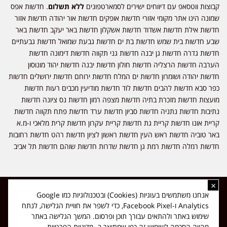
קבוצות ווטסאפ עם דיווחים ישירים לסמארטפונים
ללא תשלום
. חדשות אפס
שמונה הינו אתר מקומי אזורי חדשות אופקים חדשות אור יהודה חדשות אזור
חדשות אילת חדשות אשדוד חדשות אשקלון חדשות באר יעקב חדשות באר
שבע חדשות בית שמש חדשות בת ים חדשות גבעת שמואל חדשות גבעתיים
חדשות גדרה חדשות גן יבנה חדשות גני תקווה חדשות דימונה חדשות
הערבה חדשות הרצליה חדשות חולון חדשות יבנה חדשות יהוד מונוסון
חדשות יהודה ושומרון חדשות ים המלח חדשות ירוחם חדשות ירושלים חדשות
כפר סבא חדשות להבים חדשות לוד חדשות מודיעין מכבים רעות חדשות
מועצות חדשות מזכרת בתיה חדשות מצפה רמון חדשות נס ציונה חדשות
נתיבות חדשות נתניה חדשות סביון חדשות ערד חדשות פתח תקווה חדשות
קריית אונו חדשות קריית גת חדשות קריית עקרון חדשות קרית מלאכי ו-מ.א
באר טוביה חדשות ראש העין חדשות ראשון לציון חדשות רהט חדשות רחובות
חדשות רמלה חדשות רמת גן חדשות שדרות חדשות שוהם חדשות תל אביב
×
כל הזכויות שמורות ל-ליזה ללוצאשווילי - חדשות אפס שמונה - דיווחים בזמן
אנחנו משתמשים בעוגיות (Cookies) ובטכנולוגיות כמו Google
אמת, נוסד בשנת 2019 | טל' לפרסומים 054-9759222 מייל מערכת
Analytics ו-Facebook Pixel, כדי לשפר את חוויית הגלישה, לנתח
news08.net@gmail.com
שימוש באתר ולהתאים עבורך תוכן ופרסום. המשך הגלישה באתר
❤
Made with
by
DIGITA
מהווה הסכמה לשימוש זה כפי שמתואר ב-
מדיניות הפרטיות
.