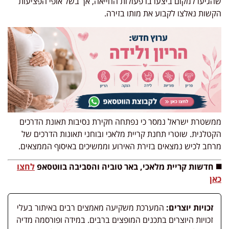
שהגיעו למקום ביצעו בו פעולות החייאה, אך בשל אופי הפציעות
הקשות נאלצו לקבוע את מותו בזירה.
ממשטרת ישראל נמסר כי נפתחה חקירת נסיבות תאונת הדרכים
הקטלנית. שוטרי תחנת קריית מלאכי ובוחני תאונות הדרכים של
מרחב לכיש נמצאים בזירת האירוע וממשיכים באיסוף הממצאים.
◼️ חדשות קריית מלאכי, באר טוביה והסביבה בווטסאפ
לחצו
כאן
זכויות יוצרים:
המערכת משקיעה מאמצים רבים באיתור בעלי
זכויות היוצרים בתכנים המופצים ברבים. במידה ופורסמה מדיה