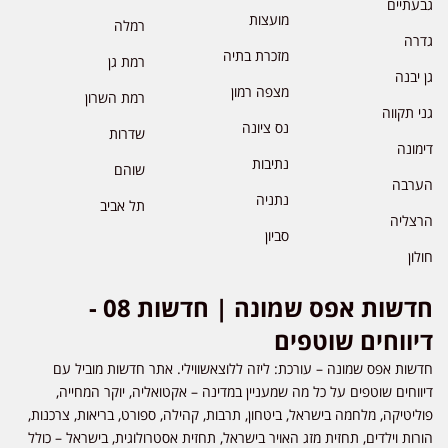
גבעתיים
מועצות
רמלה
גדרה
מזכרת בתיה
רמת גן
גן יבנה
מצפה רמון
רמת השרון
גני תקווה
נס ציונה
שדרות
דימונה
נתיבות
שוהם
הערבה
נתניה
תל אביב
הרצליה
סביון
חולון
חדשות אפס שמונה | חדשות 08 -
דיווחים שוטפים
חדשות אפס שמונה – עורכת: ליזה ללוצאשווילי. אתר חדשות מוביל עם
דיווחים שוטפים על כל מה שמעניין במדינה – אקטואליה, יוקר המחייה,
פוליטיקה, מלחמה בישראל, ביטחון, תרבות, קהילה, ספורט, בריאות, צרכנות,
הורות וילדים, תחזית מזג האויר בישראל, תחזית אסטרולוגית, בישראל – כולל