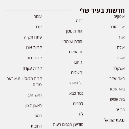
חדשות בעיר שלי
אופקים
עומר
יבנה
אור יהודה
ערד
יהוד מונוסון
אזור
פתח תקווה
יהודה ושומרון
אילת
קריית אונו
ים המלח
אשדוד
קריית גת
ירוחם
אשקלון
קריית עקרון
ירושלים
באר יעקב
קרית מלאכי ו-מ.א באר
כל הארץ
טוביה
באר שבע
כפר סבא
ראש העין
בית שמש
להבים
ראשון לציון
בת ים
לוד
רהט
גבעת שמואל
מודיעין מכבים רעות
רחובות