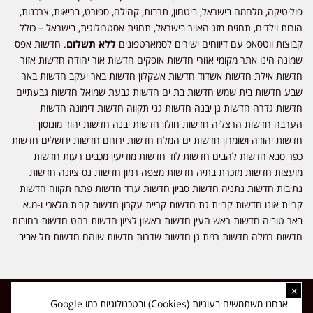
פוליטיקה, מלחמה בישראל, ביטחון, תרבות, קהילה, ספורט, בריאות, צרכנות,
הורות וילדים, תחזית מזג האויר בישראל, תחזית אסטרולוגית, בישראל – כולל
קבוצות ווטסאפ עם דיווחים ישירים לסמארטפונים
ללא תשלום
. חדשות אפס
שמונה הינו אתר מקומי אזורי חדשות אופקים חדשות אור יהודה חדשות אזור
חדשות אילת חדשות אשדוד חדשות אשקלון חדשות באר יעקב חדשות באר
שבע חדשות בית שמש חדשות בת ים חדשות גבעת שמואל חדשות גבעתיים
חדשות גדרה חדשות גן יבנה חדשות גני תקווה חדשות דימונה חדשות
הערבה חדשות הרצליה חדשות חולון חדשות יבנה חדשות יהוד מונוסון
חדשות יהודה ושומרון חדשות ים המלח חדשות ירוחם חדשות ירושלים חדשות
כפר סבא חדשות להבים חדשות לוד חדשות מודיעין מכבים רעות חדשות
מועצות חדשות מזכרת בתיה חדשות מצפה רמון חדשות נס ציונה חדשות
נתיבות חדשות נתניה חדשות סביון חדשות ערד חדשות פתח תקווה חדשות
קריית אונו חדשות קריית גת חדשות קריית עקרון חדשות קרית מלאכי ו-מ.א
באר טוביה חדשות ראש העין חדשות ראשון לציון חדשות רהט חדשות רחובות
חדשות רמלה חדשות רמת גן חדשות שדרות חדשות שוהם חדשות תל אביב
×
כל הזכויות שמורות ל-ליזה ללוצאשווילי - חדשות אפס שמונה - דיווחים בזמן
אנחנו משתמשים בעוגיות (Cookies) ובטכנולוגיות כמו Google
אמת, נוסד בשנת 2019 | טל' לפרסומים 054-9759222 מייל מערכת