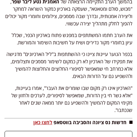
בהמשך הערב התקיימה הרצאתה של
האמנית נטע ליבר שפר
,
"מכוש, סולם ומטאטא", שעסקה בארכיון כמקור השראה למחקר
וליצירה אמנותית, ובדרך שבה מסמכים, צילומים וחומרי מקור יכולים
להפוך לחלק מתהליך יצירה עכשווי.
את הערב חתמו המשתתפים במפגש פתוח בארכיון הכפר, שכלל
עיון בחומרי מקור נדירים ושיח על חשיבות השימור והמורשת.
בכפר הנוער עיינות ציינו כי ההשתתפות ב"ליל הארכיונים" מדגישה
את תפקידו של הארכיון לא רק כמקום לשימור מסמכים ותצלומים,
אלא כמרחב חי שמאפשר לסיפורי החלוצים והחלוצות להמשיך
ולהשפיע גם על הדורות הבאים.
"הארכיון אינו רק מקום שבו שומרים את העבר", אמרו בעיינות,
"אלא גשר חי בין הדורות, שמאפשר לסיפורים, לערכים ולחזון של
מקימי המקום להמשיך ולהשפיע גם יותר ממאה שנים לאחר
שנכתבו".
◼️ חדשות נס ציונה והסביבה בווטסאפ
לחצו כאן