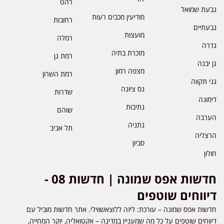
רהט
גבעת שמואל
מודיעין מכבים רעות
רחובות
גבעתיים
מועצות
רמלה
גדרה
מזכרת בתיה
רמת גן
גן יבנה
מצפה רמון
רמת השרון
גני תקווה
נס ציונה
שדרות
דימונה
נתיבות
שוהם
הערבה
נתניה
תל אביב
הרצליה
סביון
חולון
חדשות אפס שמונה | חדשות 08 -
דיווחים שוטפים
חדשות אפס שמונה – עורכת: ליזה ללוצאשווילי. אתר חדשות מוביל עם
דיווחים שוטפים על כל מה שמעניין במדינה – אקטואליה, יוקר המחייה,