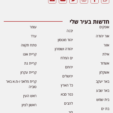
חדשות בעיר שלי
אופקים
עומר
יבנה
אור יהודה
ערד
יהוד מונוסון
אזור
פתח תקווה
יהודה ושומרון
אילת
קריית אונו
ים המלח
אשדוד
קריית גת
ירוחם
אשקלון
קריית עקרון
ירושלים
באר יעקב
קרית מלאכי ו-מ.א באר
כל הארץ
טוביה
באר שבע
כפר סבא
ראש העין
בית שמש
להבים
ראשון לציון
בת ים
לוד