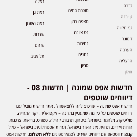
רמלה
גדרה
מזכרת בתיה
רמת גן
גן יבנה
מצפה רמון
רמת השרון
גני תקווה
נס ציונה
שדרות
דימונה
נתיבות
שוהם
הערבה
נתניה
תל אביב
הרצליה
סביון
חולון
חדשות אפס שמונה | חדשות 08 -
דיווחים שוטפים
חדשות אפס שמונה – עורכת: ליזה ללוצאשווילי. אתר חדשות מוביל עם
דיווחים שוטפים על כל מה שמעניין במדינה – אקטואליה, יוקר המחייה,
פוליטיקה, מלחמה בישראל, ביטחון, תרבות, קהילה, ספורט, בריאות, צרכנות,
הורות וילדים, תחזית מזג האויר בישראל, תחזית אסטרולוגית, בישראל – כולל
קבוצות ווטסאפ עם דיווחים ישירים לסמארטפונים
ללא תשלום
. חדשות אפס