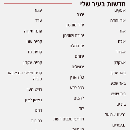
חדשות בעיר שלי
אופקים
עומר
יבנה
אור יהודה
ערד
יהוד מונוסון
אזור
פתח תקווה
יהודה ושומרון
אילת
קריית אונו
ים המלח
אשדוד
קריית גת
ירוחם
אשקלון
קריית עקרון
ירושלים
באר יעקב
קרית מלאכי ו-מ.א באר
כל הארץ
טוביה
באר שבע
כפר סבא
ראש העין
בית שמש
להבים
ראשון לציון
בת ים
לוד
רהט
גבעת שמואל
מודיעין מכבים רעות
רחובות
גבעתיים
מועצות