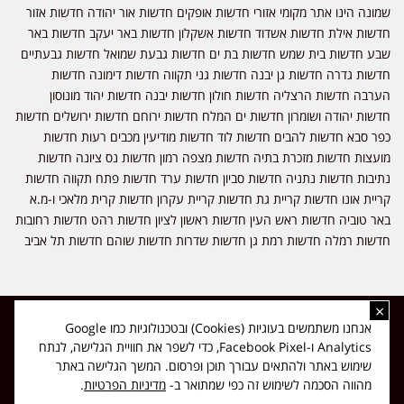
שמונה הינו אתר מקומי אזורי חדשות אופקים חדשות אור יהודה חדשות אזור
חדשות אילת חדשות אשדוד חדשות אשקלון חדשות באר יעקב חדשות באר
שבע חדשות בית שמש חדשות בת ים חדשות גבעת שמואל חדשות גבעתיים
חדשות גדרה חדשות גן יבנה חדשות גני תקווה חדשות דימונה חדשות
הערבה חדשות הרצליה חדשות חולון חדשות יבנה חדשות יהוד מונוסון
חדשות יהודה ושומרון חדשות ים המלח חדשות ירוחם חדשות ירושלים חדשות
כפר סבא חדשות להבים חדשות לוד חדשות מודיעין מכבים רעות חדשות
מועצות חדשות מזכרת בתיה חדשות מצפה רמון חדשות נס ציונה חדשות
נתיבות חדשות נתניה חדשות סביון חדשות ערד חדשות פתח תקווה חדשות
קריית אונו חדשות קריית גת חדשות קריית עקרון חדשות קרית מלאכי ו-מ.א
באר טוביה חדשות ראש העין חדשות ראשון לציון חדשות רהט חדשות רחובות
חדשות רמלה חדשות רמת גן חדשות שדרות חדשות שוהם חדשות תל אביב
×
כל הזכויות שמורות ל-ליזה ללוצאשווילי - חדשות אפס שמונה - דיווחים בזמן
אנחנו משתמשים בעוגיות (Cookies) ובטכנולוגיות כמו Google
אמת, נוסד בשנת 2019 | טל' לפרסומים 054-9759222 מייל מערכת
Analytics ו-Facebook Pixel, כדי לשפר את חוויית הגלישה, לנתח
news08.net@gmail.com
שימוש באתר ולהתאים עבורך תוכן ופרסום. המשך הגלישה באתר
❤
Made with
by
DIGITA
מהווה הסכמה לשימוש זה כפי שמתואר ב-
מדיניות הפרטיות
.