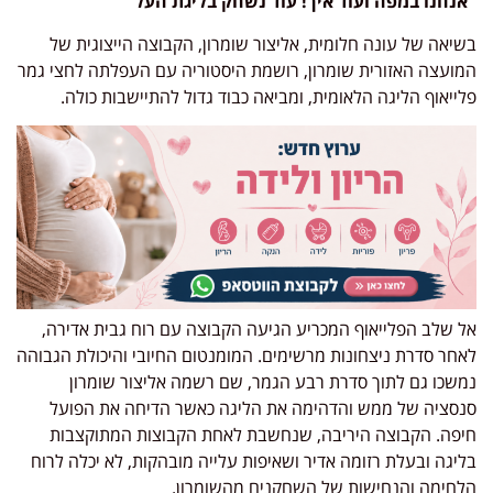
"אנחנו במפה ועוד איך! עוד נשחק בליגת העל"
בשיאה של עונה חלומית, אליצור שומרון, הקבוצה הייצוגית של
המועצה האזורית שומרון, רושמת היסטוריה עם העפלתה לחצי גמר
פלייאוף הליגה הלאומית, ומביאה כבוד גדול להתיישבות כולה.
אל שלב הפלייאוף המכריע הגיעה הקבוצה עם רוח גבית אדירה,
לאחר סדרת ניצחונות מרשימים. המומנטום החיובי והיכולת הגבוהה
נמשכו גם לתוך סדרת רבע הגמר, שם רשמה אליצור שומרון
סנסציה של ממש והדהימה את הליגה כאשר הדיחה את הפועל
חיפה. הקבוצה היריבה, שנחשבת לאחת הקבוצות המתוקצבות
בליגה ובעלת רזומה אדיר ושאיפות עלייה מובהקות, לא יכלה לרוח
הלחימה והנחישות של השחקנים מהשומרון.