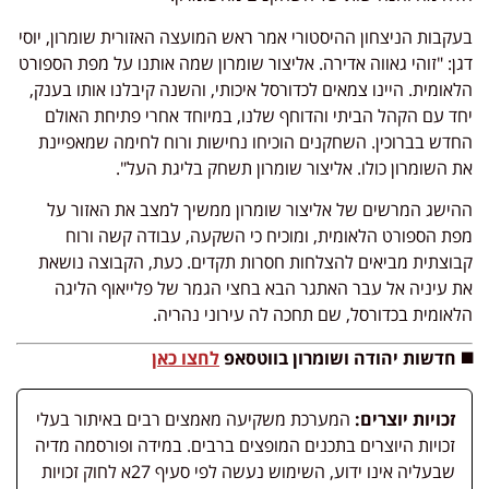
בעקבות הניצחון ההיסטורי אמר ראש המועצה האזורית שומרון, יוסי
דגן: "זוהי גאווה אדירה. אליצור שומרון שמה אותנו על מפת הספורט
הלאומית. היינו צמאים לכדורסל איכותי, והשנה קיבלנו אותו בענק,
יחד עם הקהל הביתי והדוחף שלנו, במיוחד אחרי פתיחת האולם
החדש בברוכין. השחקנים הוכיחו נחישות ורוח לחימה שמאפיינת
את השומרון כולו. אליצור שומרון תשחק בליגת העל".
ההישג המרשים של אליצור שומרון ממשיך למצב את האזור על
מפת הספורט הלאומית, ומוכיח כי השקעה, עבודה קשה ורוח
קבוצתית מביאים להצלחות חסרות תקדים. כעת, הקבוצה נושאת
את עיניה אל עבר האתגר הבא בחצי הגמר של פלייאוף הליגה
הלאומית בכדורסל, שם תחכה לה עירוני נהריה.
◼️ חדשות יהודה ושומרון בווטסאפ
לחצו כאן
זכויות יוצרים:
המערכת משקיעה מאמצים רבים באיתור בעלי
זכויות היוצרים בתכנים המופצים ברבים. במידה ופורסמה מדיה
שבעליה אינו ידוע, השימוש נעשה לפי סעיף 27א לחוק זכויות