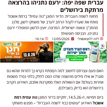
עברית שפה יפה: ירעם נתניהו בהרצאה
מרתקת בירושלים
מחווה לשפה העברית: הדיור המוגן "נוה עמית" ברמת אשכול
פותח את שעריו לקהל הרחב לערב של משחקי לשון, סלנג
מהתנ"ך וגאווה ישראלית. המרצה: יועץ הלשון הפופולרי ירעם
נתניהו. הכניסה חופשית!
ליזה ללוצאשווילי
12/05/2026
16:14
האם פעם עצרתם לחשוב למה המַפתח נקרא כך למרות שהוא גם
סוגר? או אילו מילים מהשפה שלנו הפכו לחלק בלתי נפרד משפות
אחרות בעולם? אם השאלות האלו מסקרנות אתכם, האירוע הקרוב
בירושלים הוא בדיוק בשבילכם.
ביום חמישי, ה-14.5.26, יתקיים בדיור המוגן
נוה עמית רמת
אשכול
האירוע "עושים כבוד לשפה העברית" – מפגש משחקי