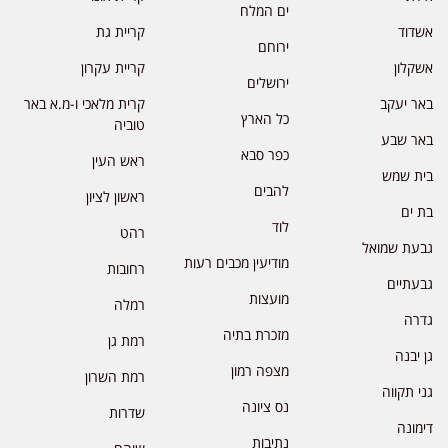
ים המלח
אשדוד
קריית גת
ירוחם
אשקלון
קריית עקרון
ירושלים
באר יעקב
קרית מלאכי ו-מ.א באר
כל הארץ
טוביה
באר שבע
כפר סבא
ראש העין
בית שמש
להבים
ראשון לציון
בת ים
לוד
רהט
גבעת שמואל
מודיעין מכבים רעות
רחובות
גבעתיים
מועצות
רמלה
גדרה
מזכרת בתיה
רמת גן
גן יבנה
מצפה רמון
רמת השרון
גני תקווה
נס ציונה
שדרות
דימונה
נתיבות