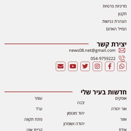
מדיניות פרטיות
תקנון
הצהרת נגישות
המייל האדום
יצירת קשר
news08.net@gmail.com
054-9759222
חדשות בעיר שלי
אופקים
עומר
יבנה
אור יהודה
ערד
יהוד מונוסון
אזור
פתח תקווה
יהודה ושומרון
אילת
קריית אונו