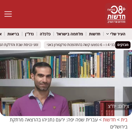
פתח סרגל 
העיר שלי
חדשות
מלחמה בישראל
כלכלה
נדל"ן
בריאות
א
מבזקים
 בהתהפכות טרקטורון באגי
 בהתהפכות טרקטורון באגי
זמני כניסת שבת והדלקת הנרות ויציאת הש
זמני כניסת שבת והדלקת הנרות ויציאת הש
יח"צ
בית
>
חדשות
>
עברית שפה יפה: ירעם נתניהו בהרצאה מרתקת
בירושלים