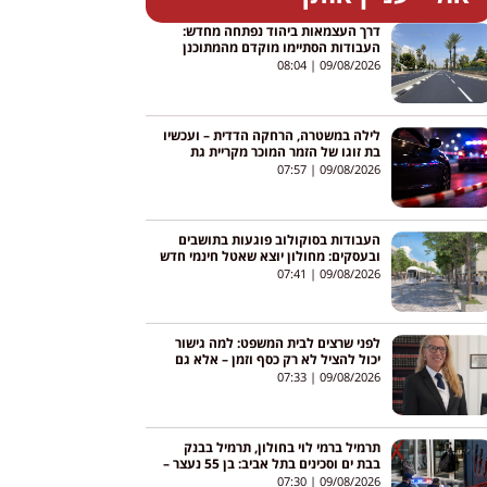
דרך העצמאות ביהוד נפתחה מחדש:
העבודות הסתיימו מוקדם מהמתוכנן
והכביש פתוח בשני הכיוונים
08:04
09/08/2026
לילה במשטרה, הרחקה הדדית – ועכשיו
בת זוגו של הזמר המוכר מקריית גת
שוברת שתיקה: "לא דרסתי אף אחד"
07:57
09/08/2026
העבודות בסוקולוב פוגעות בתושבים
ובעסקים: מחולון יוצא שאטל חינמי חדש
כבר מהיום
07:41
09/08/2026
לפני שרצים לבית המשפט: למה גישור
יכול להציל לא רק כסף וזמן – אלא גם
את המשפחה שאחרי הפרידה
07:33
09/08/2026
תרמיל ברמי לוי בחולון, תרמיל בבנק
בבת ים וסכינים בתל אביב: בן 55 נעצר –
נבדק קשר לרימון ברמלה
07:30
09/08/2026