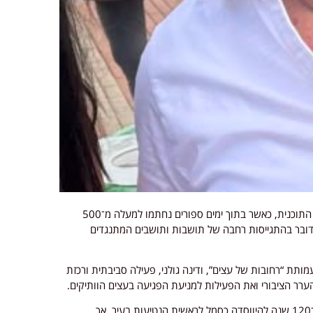
הימים האחרונים מסמנים הסלמה במאבק הציבורי סביב התוכנית, כאשר בתוך ימים ספורים נחתמו למעלה מ־500
מדובר בהתגייסות רחבה של תושבות ותושבים המתנגדים
ותת “רחובות של עצים”, ודינה גולני, פעילה סביבתית ורכזת
רר הציבורי ואת הפעילות למניעת הפגיעה בעצים הוותיקים.
לטענת התושבים, חורשת הצופים הייתה אמורה לציין כ־120 שנה להיווסדה כסמל לראשית הנטיעות בעיר, אך