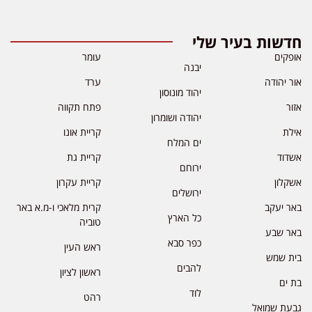
חדשות בעיר שלי
אופקים
עומר
יבנה
אור יהודה
ערד
יהוד מונוסון
אזור
פתח תקווה
יהודה ושומרון
אילת
קריית אונו
ים המלח
אשדוד
קריית גת
ירוחם
אשקלון
קריית עקרון
ירושלים
באר יעקב
קרית מלאכי ו-מ.א באר
כל הארץ
טוביה
באר שבע
כפר סבא
ראש העין
בית שמש
להבים
ראשון לציון
בת ים
לוד
רהט
גבעת שמואל