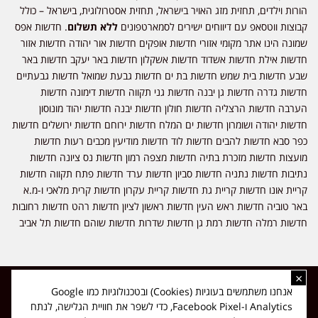
הורות וילדים, תחזית מזג האויר בישראל, תחזית אסטרולוגית, בישראל – כולל
קבוצות ווטסאפ עם דיווחים ישירים לסמארטפונים
ללא תשלום
. חדשות אפס
שמונה הינו אתר מקומי אזורי חדשות אופקים חדשות אור יהודה חדשות אזור
חדשות אילת חדשות אשדוד חדשות אשקלון חדשות באר יעקב חדשות באר
שבע חדשות בית שמש חדשות בת ים חדשות גבעת שמואל חדשות גבעתיים
חדשות גדרה חדשות גן יבנה חדשות גני תקווה חדשות דימונה חדשות
הערבה חדשות הרצליה חדשות חולון חדשות יבנה חדשות יהוד מונוסון
חדשות יהודה ושומרון חדשות ים המלח חדשות ירוחם חדשות ירושלים חדשות
כפר סבא חדשות להבים חדשות לוד חדשות מודיעין מכבים רעות חדשות
מועצות חדשות מזכרת בתיה חדשות מצפה רמון חדשות נס ציונה חדשות
נתיבות חדשות נתניה חדשות סביון חדשות ערד חדשות פתח תקווה חדשות
קריית אונו חדשות קריית גת חדשות קריית עקרון חדשות קרית מלאכי ו-מ.א
באר טוביה חדשות ראש העין חדשות ראשון לציון חדשות רהט חדשות רחובות
חדשות רמלה חדשות רמת גן חדשות שדרות חדשות שוהם חדשות תל אביב
×
כל הזכויות שמורות ל-ליזה ללוצאשווילי - חדשות אפס שמונה - דיווחים בזמן
אנחנו משתמשים בעוגיות (Cookies) ובטכנולוגיות כמו Google
אמת, נוסד בשנת 2019 | טל' לפרסומים 054-9759222 מייל מערכת
Analytics ו-Facebook Pixel, כדי לשפר את חוויית הגלישה, לנתח
news08.net@gmail.com