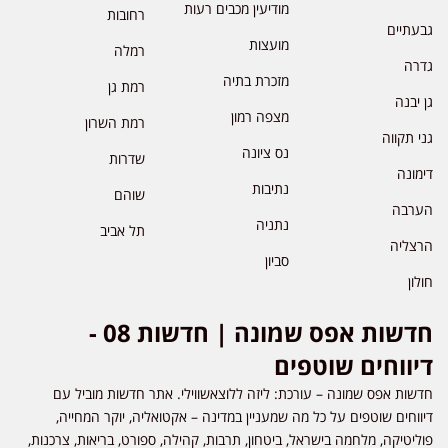
מודיעין מכבים רעות
רחובות
גבעתיים
מועצות
רמלה
גדרה
מזכרת בתיה
רמת גן
גן יבנה
מצפה רמון
רמת השרון
גני תקווה
נס ציונה
שדרות
דימונה
נתיבות
שוהם
הערבה
נתניה
תל אביב
הרצליה
סביון
חולון
חדשות אפס שמונה | חדשות 08 -
דיווחים שוטפים
חדשות אפס שמונה – עורכת: ליזה ללוצאשווילי. אתר חדשות מוביל עם
דיווחים שוטפים על כל מה שמעניין במדינה – אקטואליה, יוקר המחייה,
פוליטיקה, מלחמה בישראל, ביטחון, תרבות, קהילה, ספורט, בריאות, צרכנות,