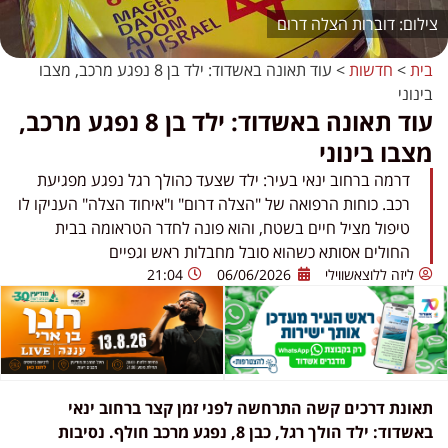
דוברות הצלה דרום
בית
>
חדשות
>
עוד תאונה באשדוד: ילד בן 8 נפגע מרכב, מצבו
בינוני
עוד תאונה באשדוד: ילד בן 8 נפגע מרכב,
מצבו בינוני
דרמה ברחוב ינאי בעיר: ילד שצעד כהולך רגל נפגע מפגיעת
רכב. כוחות הרפואה של "הצלה דרום" ו"איחוד הצלה" העניקו לו
טיפול מציל חיים בשטח, והוא פונה לחדר הטראומה בבית
החולים אסותא כשהוא סובל מחבלות ראש וגפיים
ליזה ללוצאשווילי
06/06/2026
21:04
תאונת דרכים קשה התרחשה לפני זמן קצר ברחוב ינאי
באשדוד: ילד הולך רגל, כבן 8, נפגע מרכב חולף. נסיבות