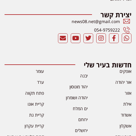
יצירת קשר
news08.net@gmail.com
054-9759222
חדשות בעיר שלי
אופקים
עומר
יבנה
אור יהודה
ערד
יהוד מונוסון
אזור
פתח תקווה
יהודה ושומרון
אילת
קריית אונו
ים המלח
אשדוד
קריית גת
ירוחם
אשקלון
קריית עקרון
ירושלים