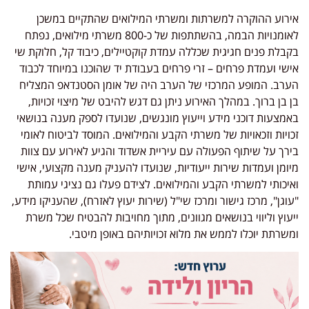
אירוע ההוקרה למשרתות ומשרתי המילואים שהתקיים במשכן
לאומנויות הבמה, בהשתתפות של כ-800 משרתי מילואים, נפתח
בקבלת פנים חגיגית שכללה עמדת קוקטיילים, כיבוד קל, חלוקת שי
אישי ועמדת פרחים – זרי פרחים בעבודת יד שהוכנו במיוחד לכבוד
הערב. המופע המרכזי של הערב היה של אומן הסטנדאפ המצליח
בן בן ברוך. במהלך האירוע ניתן גם דגש להיבט של מיצוי זכויות,
באמצעות דוכני מידע וייעוץ מונגשים, שנועדו לספק מענה בנושאי
זכויות וזכאויות של משרתי הקבע והמילואים. המוסד לביטוח לאומי
בירך על שיתוף הפעולה עם עיריית אשדוד והגיע לאירוע עם צוות
מיומן ועמדות שירות ייעודיות, שנועדו להעניק מענה מקצועי, אישי
ואיכותי למשרתי הקבע והמילואים. לצידם פעלו גם נציגי עמותת
"עוגן", מרכז גישור ומרכז שי"ל (שירות יעוץ לאזרח), שהעניקו מידע,
ייעוץ וליווי בנושאים מגוונים, מתוך מחויבות להבטיח שכל משרת
ומשרתת יוכלו לממש את מלוא זכויותיהם באופן מיטבי.