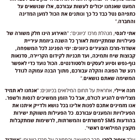
המעט שאנחנו יכולים לעשות עבורכם, אלו שנושאים על
כתפיהם נטל כבד כל כך ונותנים את הכול למען המדינה
והחברה
."
אתי לוגסי
, מנהלת מרכז 'כיוונים': "
האירוע הינו חלק משורה של
פעילויות שמתקיימות לאורך כל השנה ביוזמת עיריית
אשדוד-מרכז הצעירים כיוונים: ימי הפנינג לכל המשפחה,
קבוצות שיח ותמיכה, ועד תכניות לקידום הקריירה, סדנאות
גוף-נפש וסיוע לעסקים ולסטודנטים. הכול נועד כדי לאפשר
רגע של הפוגה והקלה עבורכם, מתוך הבנה עמוקה לגודל
המשימה שאתם נושאים
."
חנה איילי
, אחראית על תחום המילואים בכיוונים: "
אנחנו לא תמיד
מצליחים להגיע לכולם, אבל כל הזמן ממשיכים לנסות ולשפר.
אנו מזמינים אתכם לפנות אלינו בכל נושא ולדייק איתנו את
הפעילויות והמענים עבורכם
.
כל הפעילות משווקת ישירות
בהודעות
SMS
למשרתים והמשרתות, לרשימות שמתקבלות
מקצין המילואים ראשי
".
עו"ד
אופיר לסרי
, חבר המועצה והממונה על מרכז כיוונים: "
אשדוד