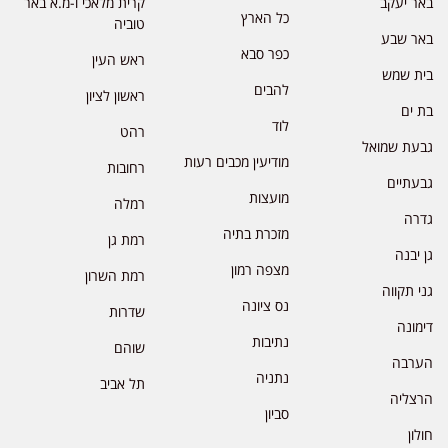
באר יעקב
קרית מלאכי ו-מ.א באר
כל הארץ
טוביה
באר שבע
כפר סבא
ראש העין
בית שמש
להבים
ראשון לציון
בת ים
לוד
רהט
גבעת שמואל
מודיעין מכבים רעות
רחובות
גבעתיים
מועצות
רמלה
גדרה
מזכרת בתיה
רמת גן
גן יבנה
מצפה רמון
רמת השרון
גני תקווה
נס ציונה
שדרות
דימונה
נתיבות
שוהם
הערבה
נתניה
תל אביב
הרצליה
סביון
חולון