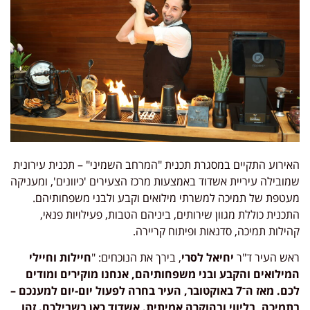
האירוע התקיים במסגרת תכנית "המרחב השמיני" – תכנית עירונית
שמובילה עיריית אשדוד באמצעות מרכז הצעירים 'כיוונים', ומעניקה
מעטפת של תמיכה למשרתי מילואים וקבע ולבני משפחותיהם.
התכנית כוללת מגוון שירותים, ביניהם הטבות, פעילויות פנאי,
קהילות תמיכה, סדנאות ופיתוח קריירה.
ראש העיר ד"ר
יחיאל לסרי
, בירך את הנוכחים: "
חיילות וחיילי
המילואים והקבע ובני משפחותיהם, אנחנו מוקירים ומודים
לכם. מאז ה־7 באוקטובר, העיר בחרה לפעול יום-יום למענכם –
בתמיכה, בליווי ובהוקרה אמיתית. אשדוד כאן בשבילכם. זהו