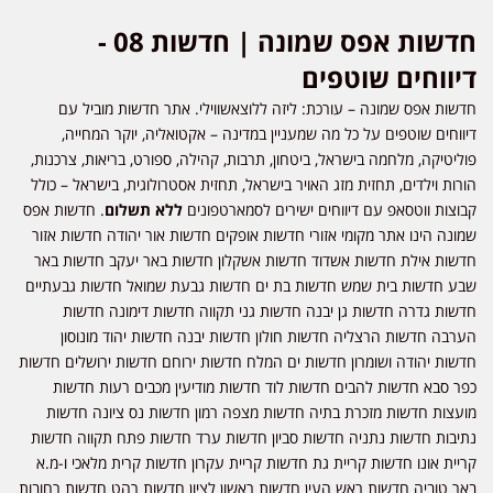
חדשות אפס שמונה | חדשות 08 -
דיווחים שוטפים
חדשות אפס שמונה – עורכת: ליזה ללוצאשווילי. אתר חדשות מוביל עם
דיווחים שוטפים על כל מה שמעניין במדינה – אקטואליה, יוקר המחייה,
פוליטיקה, מלחמה בישראל, ביטחון, תרבות, קהילה, ספורט, בריאות, צרכנות,
הורות וילדים, תחזית מזג האויר בישראל, תחזית אסטרולוגית, בישראל – כולל
קבוצות ווטסאפ עם דיווחים ישירים לסמארטפונים
ללא תשלום
. חדשות אפס
שמונה הינו אתר מקומי אזורי חדשות אופקים חדשות אור יהודה חדשות אזור
חדשות אילת חדשות אשדוד חדשות אשקלון חדשות באר יעקב חדשות באר
שבע חדשות בית שמש חדשות בת ים חדשות גבעת שמואל חדשות גבעתיים
חדשות גדרה חדשות גן יבנה חדשות גני תקווה חדשות דימונה חדשות
הערבה חדשות הרצליה חדשות חולון חדשות יבנה חדשות יהוד מונוסון
חדשות יהודה ושומרון חדשות ים המלח חדשות ירוחם חדשות ירושלים חדשות
כפר סבא חדשות להבים חדשות לוד חדשות מודיעין מכבים רעות חדשות
מועצות חדשות מזכרת בתיה חדשות מצפה רמון חדשות נס ציונה חדשות
נתיבות חדשות נתניה חדשות סביון חדשות ערד חדשות פתח תקווה חדשות
קריית אונו חדשות קריית גת חדשות קריית עקרון חדשות קרית מלאכי ו-מ.א
באר טוביה חדשות ראש העין חדשות ראשון לציון חדשות רהט חדשות רחובות