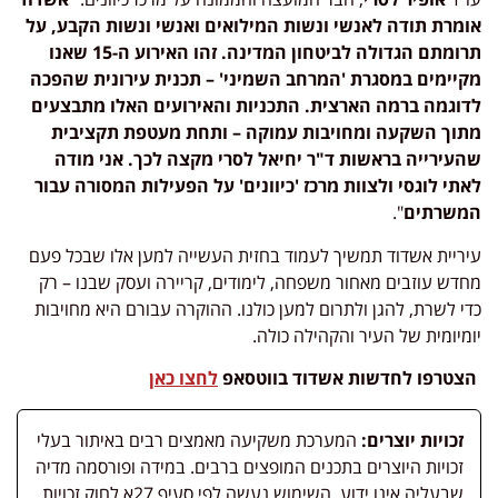
אומרת תודה לאנשי ונשות המילואים ואנשי ונשות הקבע, על
תרומתם הגדולה לביטחון המדינה. זהו האירוע ה-15 שאנו
מקיימים במסגרת 'המרחב השמיני' – תכנית עירונית שהפכה
לדוגמה ברמה הארצית. התכניות והאירועים האלו מתבצעים
מתוך השקעה ומחויבות עמוקה – ותחת מעטפת תקציבית
שהעירייה בראשות ד"ר יחיאל לסרי מקצה לכך. אני מודה
לאתי לוגסי ולצוות מרכז 'כיוונים' על הפעילות המסורה עבור
המשרתים
".
עיריית אשדוד תמשיך לעמוד בחזית העשייה למען אלו שבכל פעם
מחדש עוזבים מאחור משפחה, לימודים, קריירה ועסק שבנו – רק
כדי לשרת, להגן ולתרום למען כולנו. ההוקרה עבורם היא מחויבות
יומיומית של העיר והקהילה כולה.
הצטרפו לחדשות
אשדוד בווטסאפ
לחצו כאן
זכויות יוצרים:
המערכת משקיעה מאמצים רבים באיתור בעלי
זכויות היוצרים בתכנים המופצים ברבים. במידה ופורסמה מדיה
שבעליה אינו ידוע, השימוש נעשה לפי סעיף 27א לחוק זכויות